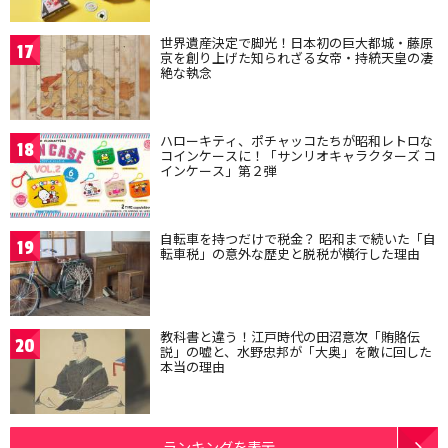
世界遺産決定で脚光！日本初の巨大都城・藤原
17
京を創り上げた知られざる女帝・持統天皇の凄
絶な執念
ハローキティ、ポチャッコたちが昭和レトロな
18
コインケースに！「サンリオキャラクターズ コ
インケース」第２弾
自転車を持つだけで税金？ 昭和まで続いた「自
19
転車税」の意外な歴史と脱税が横行した理由
教科書と違う！江戸時代の田沼意次「賄賂伝
20
説」の嘘と、水野忠邦が「大奥」を敵に回した
本当の理由
ランキングを表示