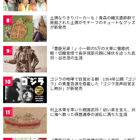
土偶なりきりパーカーも！青森の縄文遺跡群で
8
発掘された土偶がモチーフのキュートなグッズ
が新発売
『豊臣兄弟！』小一郎の5万の大軍に徹底抗
9
戦！切腹覚悟で長宗我部元親に降伏を迫った武
将・谷忠澄の生涯
ゴジラの咆哮で目覚める朝…1954年公開『ゴジ
10
ラ』の貴重音源を搭載した「ゴジラ音声目覚ま
し時計」が新発売
村上水軍を率いた戦国武将！幼い弟を支え、共
11
に海へ散った得居通幸の波乱に満ちた生涯