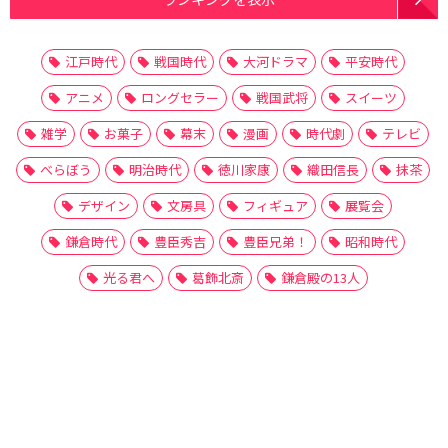
江戸時代
戦国時代
大河ドラマ
平安時代
アニメ
ロングセラー
戦国武将
スイーツ
雑学
お菓子
幕末
漫画
時代劇
テレビ
べらぼう
明治時代
徳川家康
織田信長
抹茶
デザイン
文房具
フィギュア
展覧会
鎌倉時代
豊臣秀吉
豊臣兄弟！
昭和時代
光る君へ
葛飾北斎
鎌倉殿の13人