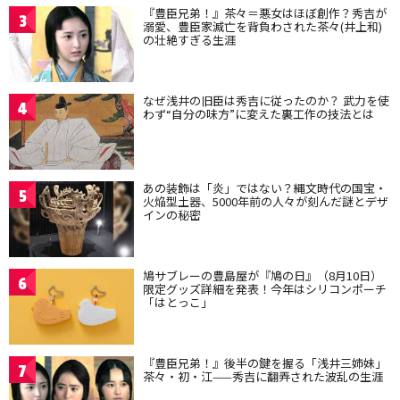
『豊臣兄弟！』茶々＝悪女はほぼ創作？秀吉が
3
溺愛、豊臣家滅亡を背負わされた茶々(井上和)
の壮絶すぎる生涯
なぜ浅井の旧臣は秀吉に従ったのか？ 武力を使
4
わず“自分の味方”に変えた裏工作の技法とは
あの装飾は「炎」ではない？縄文時代の国宝・
5
火焔型土器、5000年前の人々が刻んだ謎とデザ
インの秘密
鳩サブレーの豊島屋が『鳩の日』（8月10日）
6
限定グッズ詳細を発表！今年はシリコンポーチ
「はとっこ」
『豊臣兄弟！』後半の鍵を握る「浅井三姉妹」
7
茶々・初・江——秀吉に翻弄された波乱の生涯