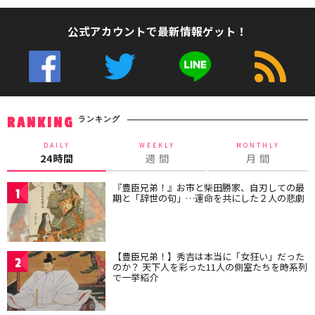
公式アカウントで最新情報ゲット！
ランキング
RANKING
DAILY
WEEKLY
MONTHLY
24時間
週 間
月 間
『豊臣兄弟！』お市と柴田勝家、自刃しての最
1
期と「辞世の句」…運命を共にした２人の悲劇
【豊臣兄弟！】秀吉は本当に「女狂い」だった
2
のか？ 天下人を彩った11人の側室たちを時系列
で一挙紹介