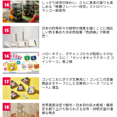
しっかり抹茶の味わい、さらに果実の香りも楽
14
しめる「無糖フレーバー抹茶」ストロベリー、
マンゴー新発売
日本の四季折々の植物や情景を描くことに相応
15
しい色を集めた水彩色鉛筆『色辞典』が新発
売！
ハローキティ、ポチャッコたちが昭和レトロな
16
コインケースに！「サンリオキャラクターズ コ
インケース」第２弾
コンビニおにぎりが文房具に！コンビニの定番
17
商品をモチーフにした文房具シリーズ『ジムマ
ート』誕生
世界遺産決定で脚光！日本初の巨大都城・藤原
18
京を創り上げた知られざる女帝・持統天皇の凄
絶な執念