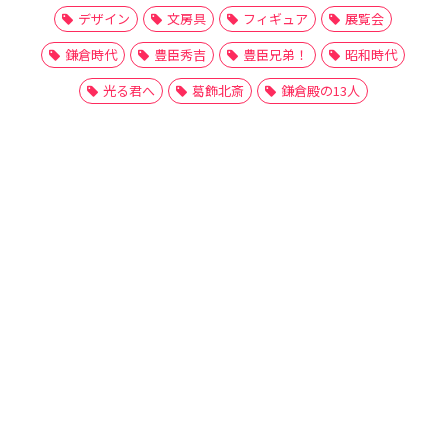
デザイン
文房具
フィギュア
展覧会
鎌倉時代
豊臣秀吉
豊臣兄弟！
昭和時代
光る君へ
葛飾北斎
鎌倉殿の13人