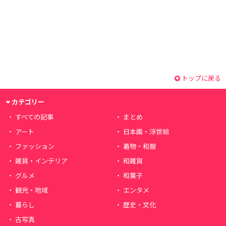
トップに戻る
カテゴリー
すべての記事
まとめ
アート
日本画・浮世絵
ファッション
着物・和服
雑貨・インテリア
和雑貨
グルメ
和菓子
観光・地域
エンタメ
暮らし
歴史・文化
古写真