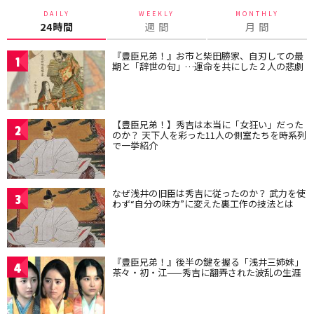
DAILY
WEEKLY
MONTHLY
24時間
週 間
月 間
『豊臣兄弟！』お市と柴田勝家、自刃しての最
1
期と「辞世の句」…運命を共にした２人の悲劇
【豊臣兄弟！】秀吉は本当に「女狂い」だった
2
のか？ 天下人を彩った11人の側室たちを時系列
で一挙紹介
なぜ浅井の旧臣は秀吉に従ったのか？ 武力を使
3
わず“自分の味方”に変えた裏工作の技法とは
『豊臣兄弟！』後半の鍵を握る「浅井三姉妹」
4
茶々・初・江——秀吉に翻弄された波乱の生涯