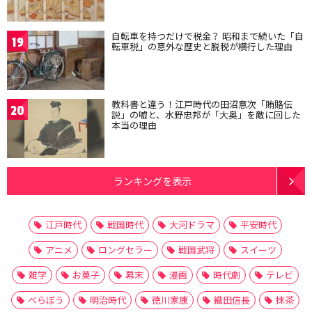
自転車を持つだけで税金？ 昭和まで続いた「自
19
転車税」の意外な歴史と脱税が横行した理由
教科書と違う！江戸時代の田沼意次「賄賂伝
20
説」の嘘と、水野忠邦が「大奥」を敵に回した
本当の理由
ランキングを表示
江戸時代
戦国時代
大河ドラマ
平安時代
アニメ
ロングセラー
戦国武将
スイーツ
雑学
お菓子
幕末
漫画
時代劇
テレビ
べらぼう
明治時代
徳川家康
織田信長
抹茶