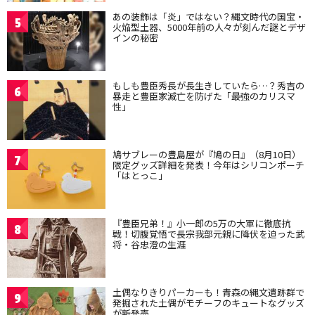
あの装飾は「炎」ではない？縄文時代の国宝・
5
火焔型土器、5000年前の人々が刻んだ謎とデザ
インの秘密
もしも豊臣秀長が長生きしていたら…？秀吉の
6
暴走と豊臣家滅亡を防げた「最強のカリスマ
性」
鳩サブレーの豊島屋が『鳩の日』（8月10日）
7
限定グッズ詳細を発表！今年はシリコンポーチ
「はとっこ」
『豊臣兄弟！』小一郎の5万の大軍に徹底抗
8
戦！切腹覚悟で長宗我部元親に降伏を迫った武
将・谷忠澄の生涯
土偶なりきりパーカーも！青森の縄文遺跡群で
9
発掘された土偶がモチーフのキュートなグッズ
が新発売