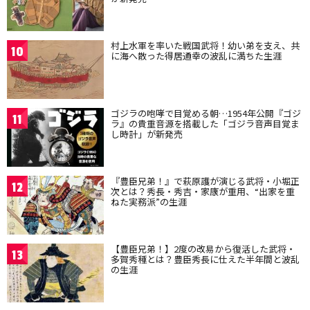
村上水軍を率いた戦国武将！幼い弟を支え、共
10
に海へ散った得居通幸の波乱に満ちた生涯
ゴジラの咆哮で目覚める朝…1954年公開『ゴジ
11
ラ』の貴重音源を搭載した「ゴジラ音声目覚ま
し時計」が新発売
『豊臣兄弟！』で萩原護が演じる武将・小堀正
12
次とは？秀長・秀吉・家康が重用、“出家を重
ねた実務派”の生涯
【豊臣兄弟！】2度の改易から復活した武将・
13
多賀秀種とは？豊臣秀長に仕えた半年間と波乱
の生涯