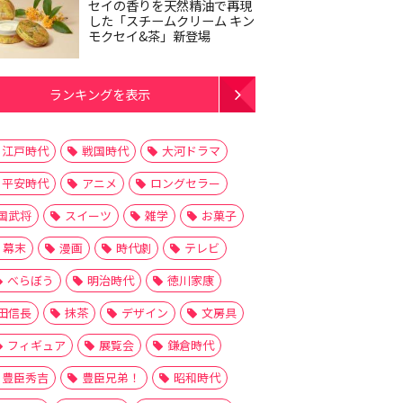
セイの香りを天然精油で再現
した「スチームクリーム キン
モクセイ&茶」新登場
ランキングを表示
江戸時代
戦国時代
大河ドラマ
平安時代
アニメ
ロングセラー
国武将
スイーツ
雑学
お菓子
幕末
漫画
時代劇
テレビ
べらぼう
明治時代
徳川家康
田信長
抹茶
デザイン
文房具
フィギュア
展覧会
鎌倉時代
豊臣秀吉
豊臣兄弟！
昭和時代