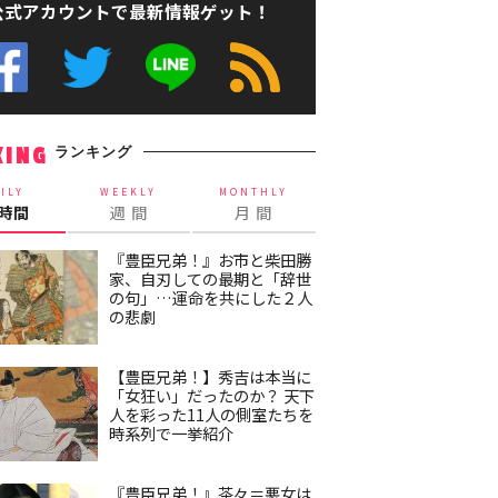
公式アカウントで最新情報ゲット！
ランキング
KING
ILY
WEEKLY
MONTHLY
4時間
週 間
月 間
『豊臣兄弟！』お市と柴田勝
家、自刃しての最期と「辞世
の句」…運命を共にした２人
の悲劇
【豊臣兄弟！】秀吉は本当に
「女狂い」だったのか？ 天下
人を彩った11人の側室たちを
時系列で一挙紹介
『豊臣兄弟！』茶々＝悪女は