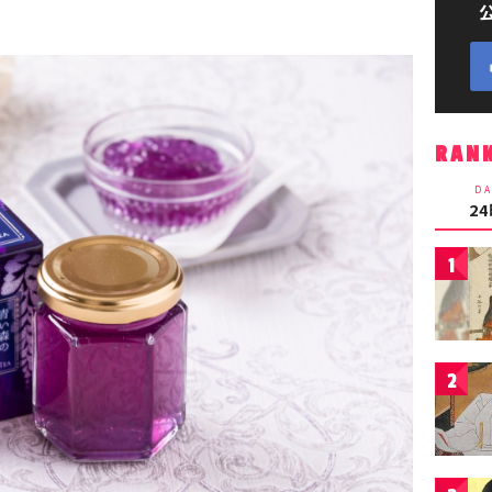
RAN
DA
2
1
2