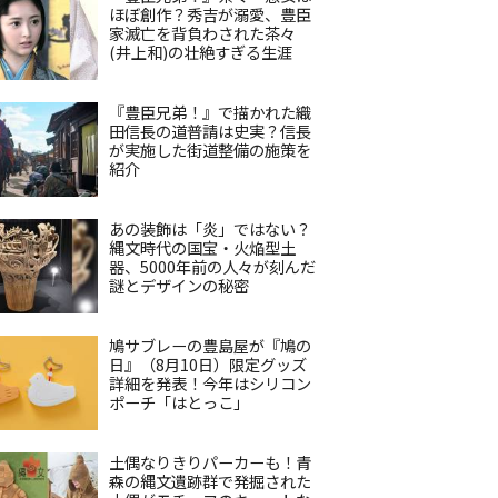
ほぼ創作？秀吉が溺愛、豊臣
家滅亡を背負わされた茶々
(井上和)の壮絶すぎる生涯
『豊臣兄弟！』で描かれた織
田信長の道普請は史実？信長
が実施した街道整備の施策を
紹介
あの装飾は「炎」ではない？
縄文時代の国宝・火焔型土
器、5000年前の人々が刻んだ
謎とデザインの秘密
鳩サブレーの豊島屋が『鳩の
日』（8月10日）限定グッズ
詳細を発表！今年はシリコン
ポーチ「はとっこ」
土偶なりきりパーカーも！青
森の縄文遺跡群で発掘された