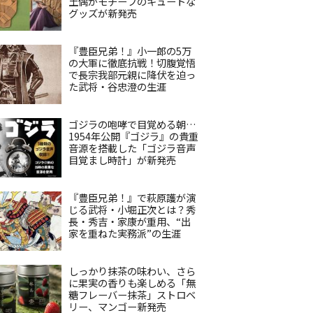
土偶がモチーフのキュートな
グッズが新発売
『豊臣兄弟！』小一郎の5万
の大軍に徹底抗戦！切腹覚悟
で長宗我部元親に降伏を迫っ
た武将・谷忠澄の生涯
ゴジラの咆哮で目覚める朝…
1954年公開『ゴジラ』の貴重
音源を搭載した「ゴジラ音声
目覚まし時計」が新発売
『豊臣兄弟！』で萩原護が演
じる武将・小堀正次とは？秀
長・秀吉・家康が重用、“出
家を重ねた実務派”の生涯
しっかり抹茶の味わい、さら
に果実の香りも楽しめる「無
糖フレーバー抹茶」ストロベ
リー、マンゴー新発売