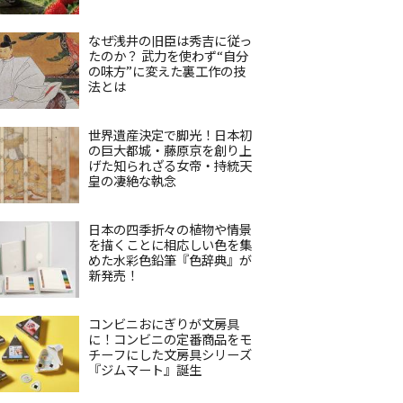
なぜ浅井の旧臣は秀吉に従っ
たのか？ 武力を使わず“自分
の味方”に変えた裏工作の技
法とは
世界遺産決定で脚光！日本初
の巨大都城・藤原京を創り上
げた知られざる女帝・持統天
皇の凄絶な執念
日本の四季折々の植物や情景
を描くことに相応しい色を集
めた水彩色鉛筆『色辞典』が
新発売！
コンビニおにぎりが文房具
に！コンビニの定番商品をモ
チーフにした文房具シリーズ
『ジムマート』誕生