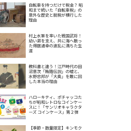
自転車を持つだけで税金？ 昭
和まで続いた「自転車税」の
意外な歴史と脱税が横行した
理由
村上水軍を率いた戦国武将！
幼い弟を支え、共に海へ散っ
た得居通幸の波乱に満ちた生
涯
教科書と違う！江戸時代の田
沼意次「賄賂伝説」の嘘と、
水野忠邦が「大奥」を敵に回
した本当の理由
ハローキティ、ポチャッコた
ちが昭和レトロなコインケー
スに！「サンリオキャラクタ
ーズ コインケース」第２弾
【季節・数量限定】キンモク