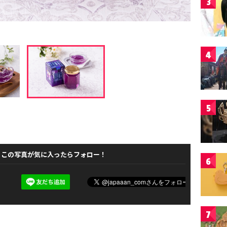
3
4
5
この写真が気に入ったらフォロー！
6
7