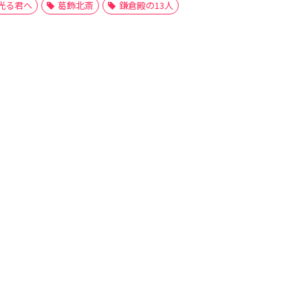
光る君へ
葛飾北斎
鎌倉殿の13人