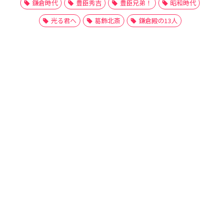
鎌倉時代
豊臣秀吉
豊臣兄弟！
昭和時代
光る君へ
葛飾北斎
鎌倉殿の13人