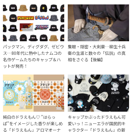
パックマン、ディグダグ、ゼビウ
隻眼・隠密・大剣豪…柳生十兵
ス…80年代に熱中したナムコの
衛の生涯と数々の「伝説」の真
名作ゲームたちのキャップ＆ハ
相をさぐる【後編】
ットが発売！
純白のドラえもん♡ ”はらっ
キャップかぶったドラえもん可
ぱ”をイメージした香りが楽しめ
愛いっ！ニューエラが国民的キ
る「ドラえもん」アロマオーナ
ャラクター「ドラえもん」の新