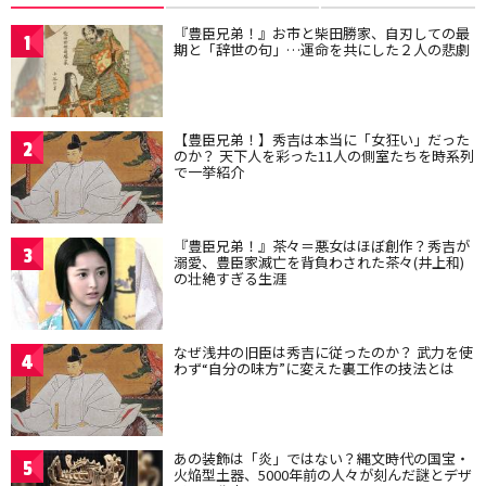
『豊臣兄弟！』お市と柴田勝家、自刃しての最
1
期と「辞世の句」…運命を共にした２人の悲劇
【豊臣兄弟！】秀吉は本当に「女狂い」だった
2
のか？ 天下人を彩った11人の側室たちを時系列
で一挙紹介
『豊臣兄弟！』茶々＝悪女はほぼ創作？秀吉が
3
溺愛、豊臣家滅亡を背負わされた茶々(井上和)
の壮絶すぎる生涯
なぜ浅井の旧臣は秀吉に従ったのか？ 武力を使
4
わず“自分の味方”に変えた裏工作の技法とは
あの装飾は「炎」ではない？縄文時代の国宝・
5
火焔型土器、5000年前の人々が刻んだ謎とデザ