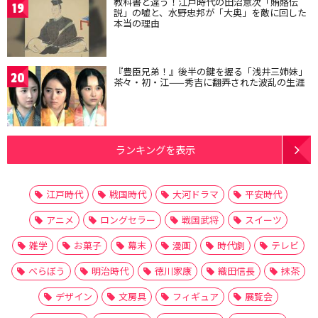
教科書と違う！江戸時代の田沼意次「賄賂伝
19
説」の嘘と、水野忠邦が「大奥」を敵に回した
本当の理由
『豊臣兄弟！』後半の鍵を握る「浅井三姉妹」
20
茶々・初・江——秀吉に翻弄された波乱の生涯
ランキングを表示
江戸時代
戦国時代
大河ドラマ
平安時代
アニメ
ロングセラー
戦国武将
スイーツ
雑学
お菓子
幕末
漫画
時代劇
テレビ
べらぼう
明治時代
徳川家康
織田信長
抹茶
デザイン
文房具
フィギュア
展覧会