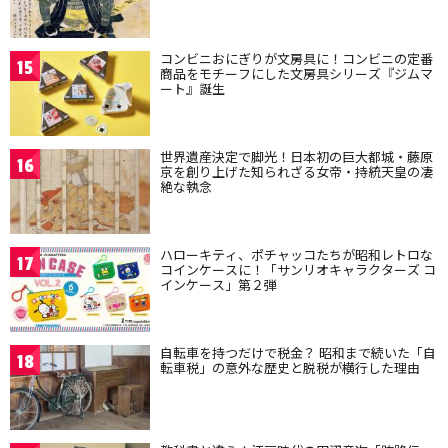
コンビニおにぎりが文房具に！コンビニの定番
15
商品をモチーフにした文房具シリーズ『ジムマ
ート』誕生
世界遺産決定で脚光！日本初の巨大都城・藤原
16
京を創り上げた知られざる女帝・持統天皇の凄
絶な執念
ハローキティ、ポチャッコたちが昭和レトロな
17
コインケースに！「サンリオキャラクターズ コ
インケース」第２弾
自転車を持つだけで税金？ 昭和まで続いた「自
18
転車税」の意外な歴史と脱税が横行した理由