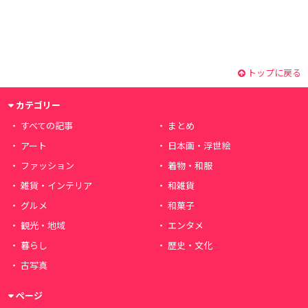
トップに戻る
カテゴリー
すべての記事
まとめ
アート
日本画・浮世絵
ファッション
着物・和服
雑貨・インテリア
和雑貨
グルメ
和菓子
観光・地域
エンタメ
暮らし
歴史・文化
古写真
ページ