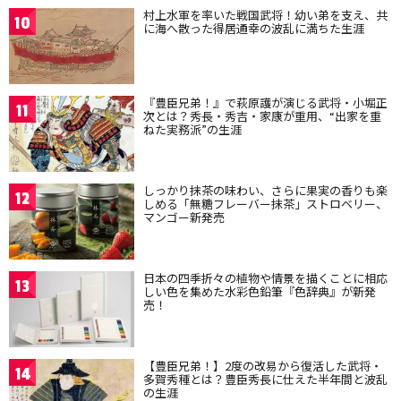
村上水軍を率いた戦国武将！幼い弟を支え、共
10
に海へ散った得居通幸の波乱に満ちた生涯
『豊臣兄弟！』で萩原護が演じる武将・小堀正
11
次とは？秀長・秀吉・家康が重用、“出家を重
ねた実務派”の生涯
しっかり抹茶の味わい、さらに果実の香りも楽
12
しめる「無糖フレーバー抹茶」ストロベリー、
マンゴー新発売
日本の四季折々の植物や情景を描くことに相応
13
しい色を集めた水彩色鉛筆『色辞典』が新発
売！
【豊臣兄弟！】2度の改易から復活した武将・
14
多賀秀種とは？豊臣秀長に仕えた半年間と波乱
の生涯