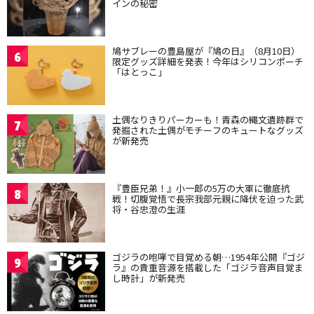
インの秘密
鳩サブレーの豊島屋が『鳩の日』（8月10日）
6
限定グッズ詳細を発表！今年はシリコンポーチ
「はとっこ」
土偶なりきりパーカーも！青森の縄文遺跡群で
7
発掘された土偶がモチーフのキュートなグッズ
が新発売
『豊臣兄弟！』小一郎の5万の大軍に徹底抗
8
戦！切腹覚悟で長宗我部元親に降伏を迫った武
将・谷忠澄の生涯
ゴジラの咆哮で目覚める朝…1954年公開『ゴジ
9
ラ』の貴重音源を搭載した「ゴジラ音声目覚ま
し時計」が新発売