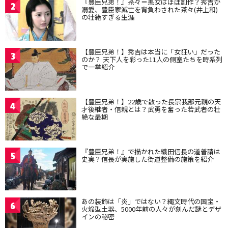
『豊臣兄弟！』茶々＝悪女はほぼ創作？秀吉が
2
溺愛、豊臣家滅亡を背負わされた茶々(井上和)
の壮絶すぎる生涯
【豊臣兄弟！】秀吉は本当に「女狂い」だった
3
のか？ 天下人を彩った11人の側室たちを時系列
で一挙紹介
【豊臣兄弟！】22歳で散った長宗我部元親の天
4
才後継者・信親とは？武勇を奮った若武者の壮
絶な最期
『豊臣兄弟！』で描かれた織田信長の道普請は
5
史実？信長が実施した街道整備の施策を紹介
あの装飾は「炎」ではない？縄文時代の国宝・
6
火焔型土器、5000年前の人々が刻んだ謎とデザ
インの秘密