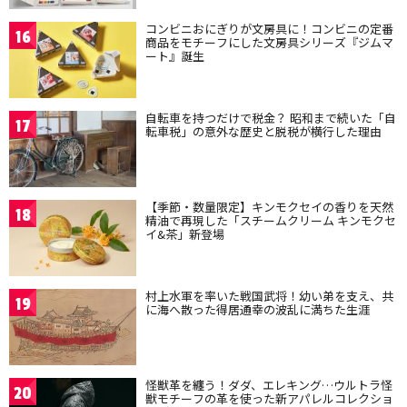
コンビニおにぎりが文房具に！コンビニの定番
16
商品をモチーフにした文房具シリーズ『ジムマ
ート』誕生
自転車を持つだけで税金？ 昭和まで続いた「自
17
転車税」の意外な歴史と脱税が横行した理由
【季節・数量限定】キンモクセイの香りを天然
18
精油で再現した「スチームクリーム キンモクセ
イ&茶」新登場
村上水軍を率いた戦国武将！幼い弟を支え、共
19
に海へ散った得居通幸の波乱に満ちた生涯
怪獣革を纏う！ダダ、エレキング…ウルトラ怪
20
獣モチーフの革を使った新アパレルコレクショ