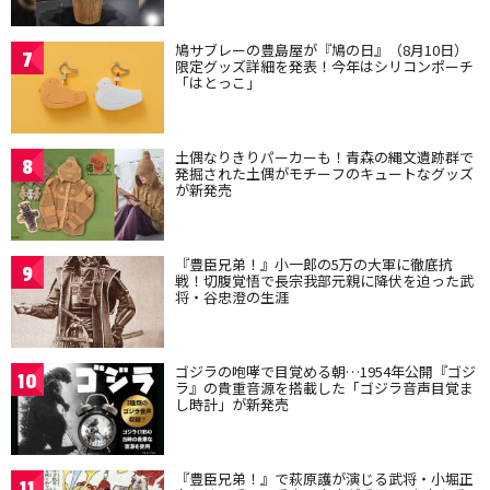
鳩サブレーの豊島屋が『鳩の日』（8月10日）
7
限定グッズ詳細を発表！今年はシリコンポーチ
「はとっこ」
土偶なりきりパーカーも！青森の縄文遺跡群で
8
発掘された土偶がモチーフのキュートなグッズ
が新発売
『豊臣兄弟！』小一郎の5万の大軍に徹底抗
9
戦！切腹覚悟で長宗我部元親に降伏を迫った武
将・谷忠澄の生涯
ゴジラの咆哮で目覚める朝…1954年公開『ゴジ
10
ラ』の貴重音源を搭載した「ゴジラ音声目覚ま
し時計」が新発売
『豊臣兄弟！』で萩原護が演じる武将・小堀正
11