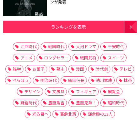
ンが発表
ランキングを表示
江戸時代
戦国時代
大河ドラマ
平安時代
アニメ
ロングセラー
戦国武将
スイーツ
雑学
お菓子
幕末
漫画
時代劇
テレビ
べらぼう
明治時代
織田信長
徳川家康
抹茶
デザイン
文房具
フィギュア
展覧会
鎌倉時代
豊臣秀吉
豊臣兄弟！
昭和時代
光る君へ
葛飾北斎
鎌倉殿の13人