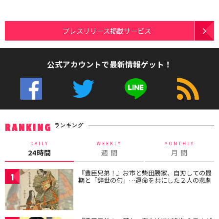
プレスリリース掲載サービス
公式アカウントで最新情報ゲット！
ランキング
RANKING
DAILY
WEEKLY
MONTHLY
24時間
週 間
月 間
『豊臣兄弟！』お市と柴田勝家、自刃しての最
1
期と「辞世の句」…運命を共にした２人の悲劇