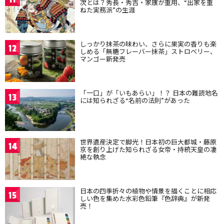
次とは？秀長・秀吉・家康が重用、“出家を重
ねた実務派”の生涯
しっかり抹茶の味わい、さらに果実の香りも楽
12
しめる「無糖フレーバー抹茶」ストロベリー、
マンゴー新発売
「一口」が「いもあらい」！？ 日本の難読地名
13
には知られざる“名前の法則”があった
世界遺産決定で脚光！日本初の巨大都城・藤原
14
京を創り上げた知られざる女帝・持統天皇の凄
絶な執念
日本の四季折々の植物や情景を描くことに相応
15
しい色を集めた水彩色鉛筆『色辞典』が新発
売！