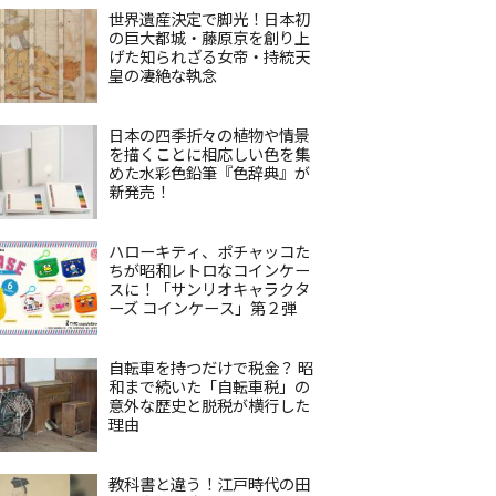
世界遺産決定で脚光！日本初
の巨大都城・藤原京を創り上
げた知られざる女帝・持統天
皇の凄絶な執念
日本の四季折々の植物や情景
を描くことに相応しい色を集
めた水彩色鉛筆『色辞典』が
新発売！
ハローキティ、ポチャッコた
ちが昭和レトロなコインケー
スに！「サンリオキャラクタ
ーズ コインケース」第２弾
自転車を持つだけで税金？ 昭
和まで続いた「自転車税」の
意外な歴史と脱税が横行した
理由
教科書と違う！江戸時代の田