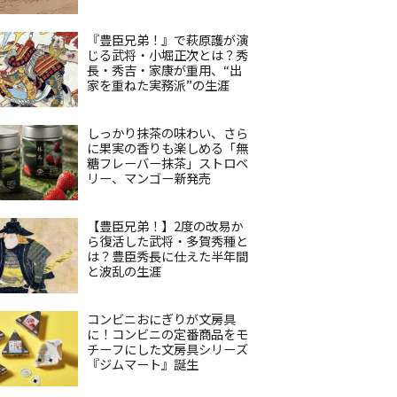
『豊臣兄弟！』で萩原護が演
じる武将・小堀正次とは？秀
長・秀吉・家康が重用、“出
家を重ねた実務派”の生涯
しっかり抹茶の味わい、さら
に果実の香りも楽しめる「無
糖フレーバー抹茶」ストロベ
リー、マンゴー新発売
【豊臣兄弟！】2度の改易か
ら復活した武将・多賀秀種と
は？豊臣秀長に仕えた半年間
と波乱の生涯
コンビニおにぎりが文房具
に！コンビニの定番商品をモ
チーフにした文房具シリーズ
『ジムマート』誕生