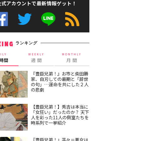
公式アカウントで最新情報ゲット！
ランキング
KING
ILY
WEEKLY
MONTHLY
4時間
週 間
月 間
『豊臣兄弟！』お市と柴田勝
家、自刃しての最期と「辞世
の句」…運命を共にした２人
の悲劇
【豊臣兄弟！】秀吉は本当に
「女狂い」だったのか？ 天下
人を彩った11人の側室たちを
時系列で一挙紹介
『豊臣兄弟！』茶々＝悪女は