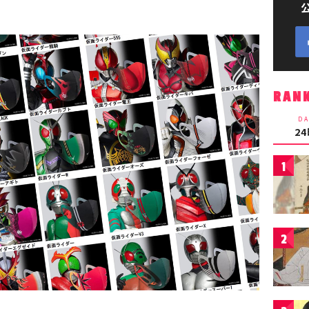
RAN
DA
2
1
2