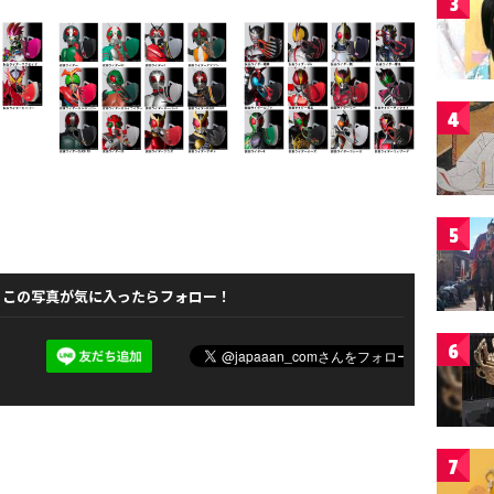
3
4
5
この写真が気に入ったらフォロー！
6
7