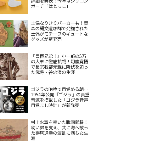
詳細を発表！今年はシリコン
ポーチ「はとっこ」
土偶なりきりパーカーも！青
森の縄文遺跡群で発掘された
土偶がモチーフのキュートな
グッズが新発売
『豊臣兄弟！』小一郎の5万
の大軍に徹底抗戦！切腹覚悟
で長宗我部元親に降伏を迫っ
た武将・谷忠澄の生涯
ゴジラの咆哮で目覚める朝…
1954年公開『ゴジラ』の貴重
音源を搭載した「ゴジラ音声
目覚まし時計」が新発売
村上水軍を率いた戦国武将！
幼い弟を支え、共に海へ散っ
た得居通幸の波乱に満ちた生
涯