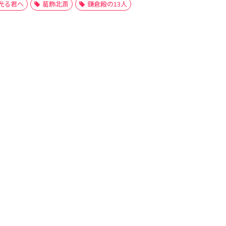
光る君へ
葛飾北斎
鎌倉殿の13人