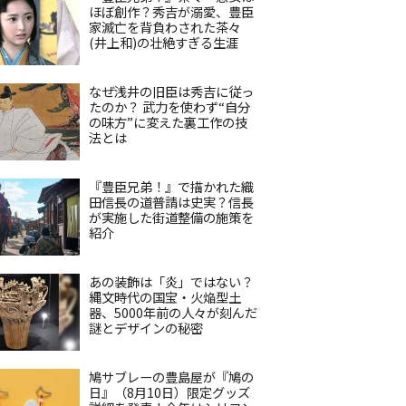
ほぼ創作？秀吉が溺愛、豊臣
家滅亡を背負わされた茶々
(井上和)の壮絶すぎる生涯
なぜ浅井の旧臣は秀吉に従っ
たのか？ 武力を使わず“自分
の味方”に変えた裏工作の技
法とは
『豊臣兄弟！』で描かれた織
田信長の道普請は史実？信長
が実施した街道整備の施策を
紹介
あの装飾は「炎」ではない？
縄文時代の国宝・火焔型土
器、5000年前の人々が刻んだ
謎とデザインの秘密
鳩サブレーの豊島屋が『鳩の
日』（8月10日）限定グッズ