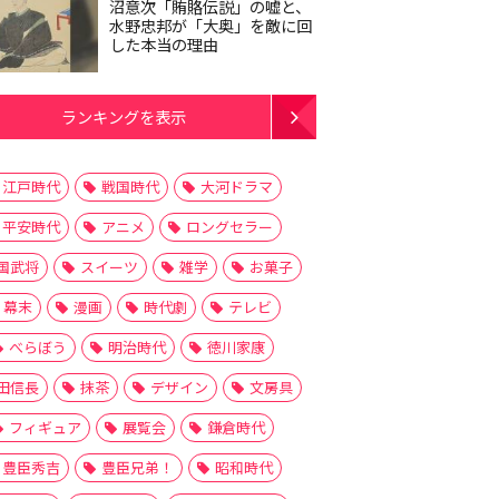
沼意次「賄賂伝説」の嘘と、
水野忠邦が「大奥」を敵に回
した本当の理由
ランキングを表示
江戸時代
戦国時代
大河ドラマ
平安時代
アニメ
ロングセラー
国武将
スイーツ
雑学
お菓子
幕末
漫画
時代劇
テレビ
べらぼう
明治時代
徳川家康
田信長
抹茶
デザイン
文房具
フィギュア
展覧会
鎌倉時代
豊臣秀吉
豊臣兄弟！
昭和時代