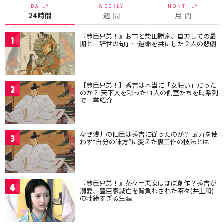
DAILY
WEEKLY
MONTHLY
24時間
週 間
月 間
『豊臣兄弟！』お市と柴田勝家、自刃しての最
1
期と「辞世の句」…運命を共にした２人の悲劇
【豊臣兄弟！】秀吉は本当に「女狂い」だった
2
のか？ 天下人を彩った11人の側室たちを時系列
で一挙紹介
なぜ浅井の旧臣は秀吉に従ったのか？ 武力を使
3
わず“自分の味方”に変えた裏工作の技法とは
『豊臣兄弟！』茶々＝悪女はほぼ創作？秀吉が
4
溺愛、豊臣家滅亡を背負わされた茶々(井上和)
の壮絶すぎる生涯