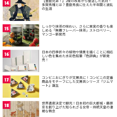
【豊臣兄弟！】2度の改易から復活した武将・
14
多賀秀種とは？豊臣秀長に仕えた半年間と波乱
の生涯
しっかり抹茶の味わい、さらに果実の香りも楽
15
しめる「無糖フレーバー抹茶」ストロベリー、
マンゴー新発売
日本の四季折々の植物や情景を描くことに相応
16
しい色を集めた水彩色鉛筆『色辞典』が新発
売！
コンビニおにぎりが文房具に！コンビニの定番
17
商品をモチーフにした文房具シリーズ『ジムマ
ート』誕生
世界遺産決定で脚光！日本初の巨大都城・藤原
18
京を創り上げた知られざる女帝・持統天皇の凄
絶な執念