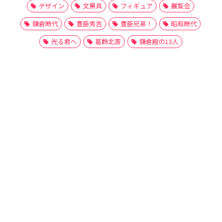
デザイン
文房具
フィギュア
展覧会
鎌倉時代
豊臣秀吉
豊臣兄弟！
昭和時代
光る君へ
葛飾北斎
鎌倉殿の13人