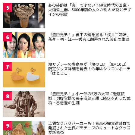
あの装飾は「炎」ではない？縄文時代の国宝・
5
火焔型土器、5000年前の人々が刻んだ謎とデザ
インの秘密
『豊臣兄弟！』後半の鍵を握る「浅井三姉妹」
6
茶々・初・江——秀吉に翻弄された波乱の生涯
鳩サブレーの豊島屋が『鳩の日』（8月10日）
7
限定グッズ詳細を発表！今年はシリコンポーチ
「はとっこ」
『豊臣兄弟！』小一郎の5万の大軍に徹底抗
8
戦！切腹覚悟で長宗我部元親に降伏を迫った武
将・谷忠澄の生涯
土偶なりきりパーカーも！青森の縄文遺跡群で
9
発掘された土偶がモチーフのキュートなグッズ
が新発売