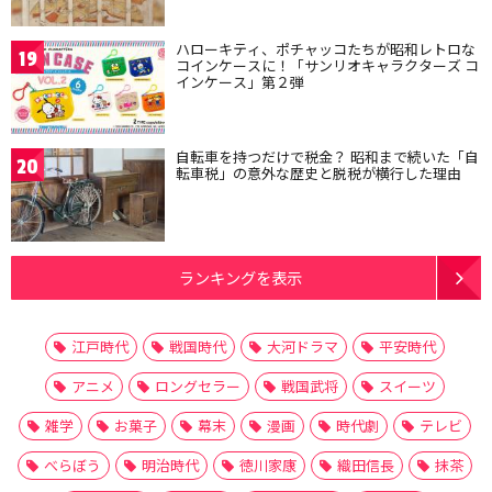
ハローキティ、ポチャッコたちが昭和レトロな
19
コインケースに！「サンリオキャラクターズ コ
インケース」第２弾
自転車を持つだけで税金？ 昭和まで続いた「自
20
転車税」の意外な歴史と脱税が横行した理由
ランキングを表示
江戸時代
戦国時代
大河ドラマ
平安時代
アニメ
ロングセラー
戦国武将
スイーツ
雑学
お菓子
幕末
漫画
時代劇
テレビ
べらぼう
明治時代
徳川家康
織田信長
抹茶