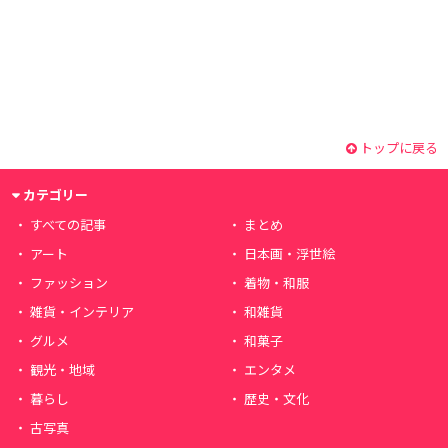
トップに戻る
カテゴリー
すべての記事
まとめ
アート
日本画・浮世絵
ファッション
着物・和服
雑貨・インテリア
和雑貨
グルメ
和菓子
観光・地域
エンタメ
暮らし
歴史・文化
古写真