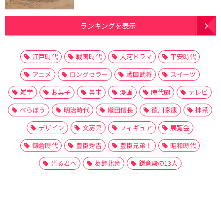
ランキングを表示
江戸時代
戦国時代
大河ドラマ
平安時代
アニメ
ロングセラー
戦国武将
スイーツ
雑学
お菓子
幕末
漫画
時代劇
テレビ
べらぼう
明治時代
織田信長
徳川家康
抹茶
デザイン
文房具
フィギュア
展覧会
鎌倉時代
豊臣秀吉
豊臣兄弟！
昭和時代
光る君へ
葛飾北斎
鎌倉殿の13人