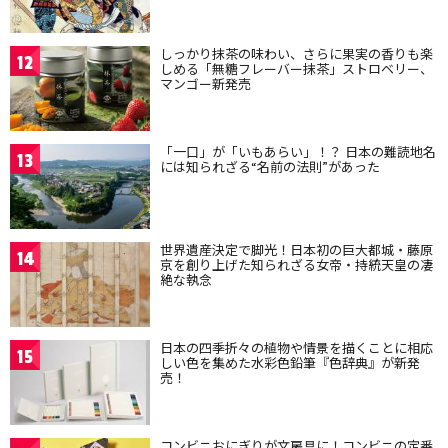
しっかり抹茶の味わい、さらに果実の香りも楽
12
しめる「無糖フレーバー抹茶」ストロベリー、
マンゴー新発売
「一口」が「いもあらい」！？ 日本の難読地名
13
には知られざる“名前の法則”があった
世界遺産決定で脚光！日本初の巨大都城・藤原
14
京を創り上げた知られざる女帝・持統天皇の凄
絶な執念
日本の四季折々の植物や情景を描くことに相応
15
しい色を集めた水彩色鉛筆『色辞典』が新発
売！
コンビニおにぎりが文房具に！コンビニの定番