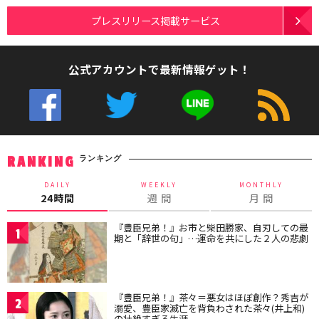
プレスリリース掲載サービス
公式アカウントで最新情報ゲット！
ランキング
RANKING
DAILY
WEEKLY
MONTHLY
24時間
週 間
月 間
『豊臣兄弟！』お市と柴田勝家、自刃しての最
1
期と「辞世の句」…運命を共にした２人の悲劇
『豊臣兄弟！』茶々＝悪女はほぼ創作？秀吉が
2
溺愛、豊臣家滅亡を背負わされた茶々(井上和)
の壮絶すぎる生涯