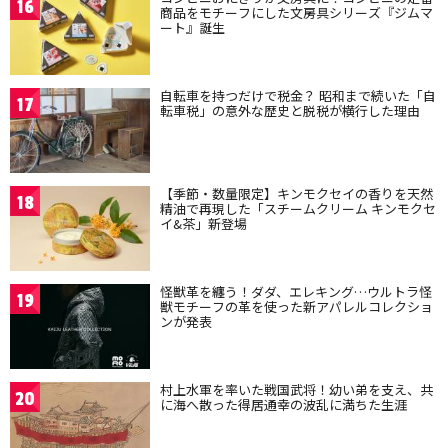
16
商品をモチーフにした文房具シリーズ『ジムマ
ート』誕生
自転車を持つだけで税金？ 昭和まで続いた「自
17
転車税」の意外な歴史と脱税が横行した理由
【季節・数量限定】キンモクセイの香りを天然
18
精油で再現した「スチームクリーム キンモクセ
イ&茶」新登場
怪獣革を纏う！ダダ、エレキング…ウルトラ怪
19
獣モチーフの革を使った新アパレルコレクショ
ンが発表
村上水軍を率いた戦国武将！幼い弟を支え、共
20
に海へ散った得居通幸の波乱に満ちた生涯