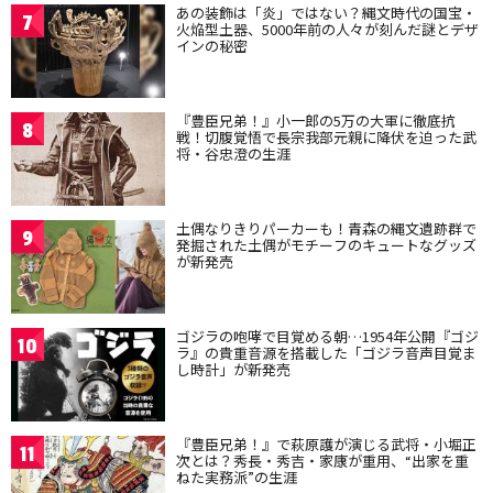
あの装飾は「炎」ではない？縄文時代の国宝・
7
火焔型土器、5000年前の人々が刻んだ謎とデザ
インの秘密
『豊臣兄弟！』小一郎の5万の大軍に徹底抗
8
戦！切腹覚悟で長宗我部元親に降伏を迫った武
将・谷忠澄の生涯
土偶なりきりパーカーも！青森の縄文遺跡群で
9
発掘された土偶がモチーフのキュートなグッズ
が新発売
ゴジラの咆哮で目覚める朝…1954年公開『ゴジ
10
ラ』の貴重音源を搭載した「ゴジラ音声目覚ま
し時計」が新発売
『豊臣兄弟！』で萩原護が演じる武将・小堀正
11
次とは？秀長・秀吉・家康が重用、“出家を重
ねた実務派”の生涯