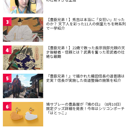
【豊臣兄弟！】秀吉は本当に「女狂い」だった
3
のか？ 天下人を彩った11人の側室たちを時系列
で一挙紹介
【豊臣兄弟！】22歳で散った長宗我部元親の天
4
才後継者・信親とは？武勇を奮った若武者の壮
絶な最期
『豊臣兄弟！』で描かれた織田信長の道普請は
5
史実？信長が実施した街道整備の施策を紹介
鳩サブレーの豊島屋が『鳩の日』（8月10日）
6
限定グッズ詳細を発表！今年はシリコンポーチ
「はとっこ」