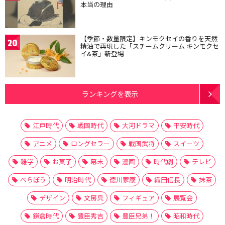
本当の理由
【季節・数量限定】キンモクセイの香りを天然
20
精油で再現した「スチームクリーム キンモクセ
イ&茶」新登場
ランキングを表示
江戸時代
戦国時代
大河ドラマ
平安時代
アニメ
ロングセラー
戦国武将
スイーツ
雑学
お菓子
幕末
漫画
時代劇
テレビ
べらぼう
明治時代
徳川家康
織田信長
抹茶
デザイン
文房具
フィギュア
展覧会
鎌倉時代
豊臣秀吉
豊臣兄弟！
昭和時代