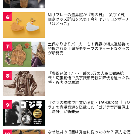
鳩サブレーの豊島屋が『鳩の日』（8月10日）
6
限定グッズ詳細を発表！今年はシリコンポーチ
「はとっこ」
土偶なりきりパーカーも！青森の縄文遺跡群で
7
発掘された土偶がモチーフのキュートなグッズ
が新発売
『豊臣兄弟！』小一郎の5万の大軍に徹底抗
8
戦！切腹覚悟で長宗我部元親に降伏を迫った武
将・谷忠澄の生涯
ゴジラの咆哮で目覚める朝…1954年公開『ゴジ
9
ラ』の貴重音源を搭載した「ゴジラ音声目覚ま
し時計」が新発売
なぜ浅井の旧臣は秀吉に従ったのか？ 武力を使