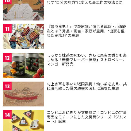
10
わず“自分の味方”に変えた裏工作の技法とは
『豊臣兄弟！』で萩原護が演じる武将・小堀正
11
次とは？秀長・秀吉・家康が重用、“出家を重
ねた実務派”の生涯
しっかり抹茶の味わい、さらに果実の香りも楽
12
しめる「無糖フレーバー抹茶」ストロベリー、
マンゴー新発売
村上水軍を率いた戦国武将！幼い弟を支え、共
13
に海へ散った得居通幸の波乱に満ちた生涯
コンビニおにぎりが文房具に！コンビニの定番
14
商品をモチーフにした文房具シリーズ『ジムマ
ート』誕生