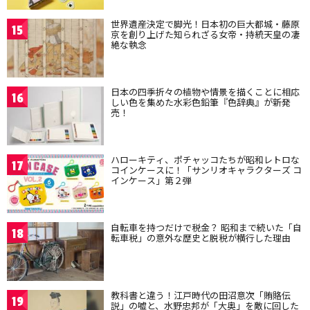
世界遺産決定で脚光！日本初の巨大都城・藤原
15
京を創り上げた知られざる女帝・持統天皇の凄
絶な執念
日本の四季折々の植物や情景を描くことに相応
16
しい色を集めた水彩色鉛筆『色辞典』が新発
売！
ハローキティ、ポチャッコたちが昭和レトロな
17
コインケースに！「サンリオキャラクターズ コ
インケース」第２弾
自転車を持つだけで税金？ 昭和まで続いた「自
18
転車税」の意外な歴史と脱税が横行した理由
教科書と違う！江戸時代の田沼意次「賄賂伝
19
説」の嘘と、水野忠邦が「大奥」を敵に回した