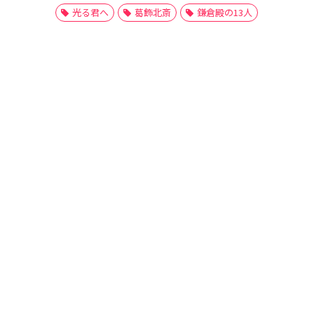
光る君へ
葛飾北斎
鎌倉殿の13人