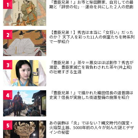
『豊臣兄弟！』お市と柴田勝家、自刃しての最
1
期と「辞世の句」…運命を共にした２人の悲劇
【豊臣兄弟！】秀吉は本当に「女狂い」だった
2
のか？ 天下人を彩った11人の側室たちを時系列
で一挙紹介
『豊臣兄弟！』茶々＝悪女はほぼ創作？秀吉が
3
溺愛、豊臣家滅亡を背負わされた茶々(井上和)
の壮絶すぎる生涯
『豊臣兄弟！』で描かれた織田信長の道普請は
4
史実？信長が実施した街道整備の施策を紹介
あの装飾は「炎」ではない？縄文時代の国宝・
5
火焔型土器、5000年前の人々が刻んだ謎とデザ
インの秘密