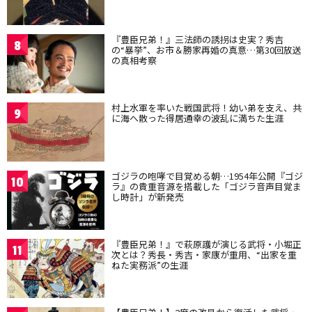
『豊臣兄弟！』三法師の誘拐は史実？秀吉
8
の“暴挙”、お市＆勝家再婚の真意…第30回放送
の真相考察
村上水軍を率いた戦国武将！幼い弟を支え、共
9
に海へ散った得居通幸の波乱に満ちた生涯
ゴジラの咆哮で目覚める朝…1954年公開『ゴジ
10
ラ』の貴重音源を搭載した「ゴジラ音声目覚ま
し時計」が新発売
『豊臣兄弟！』で萩原護が演じる武将・小堀正
11
次とは？秀長・秀吉・家康が重用、“出家を重
ねた実務派”の生涯