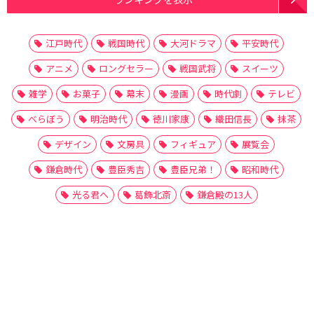
江戸時代
戦国時代
大河ドラマ
平安時代
アニメ
ロングセラー
戦国武将
スイーツ
雑学
お菓子
幕末
漫画
時代劇
テレビ
べらぼう
明治時代
徳川家康
織田信長
抹茶
デザイン
文房具
フィギュア
展覧会
鎌倉時代
豊臣秀吉
豊臣兄弟！
昭和時代
光る君へ
葛飾北斎
鎌倉殿の13人