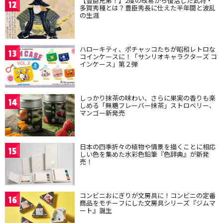
【豊臣兄弟！】2度の改易から復活した武将・
12
多賀秀種とは？豊臣秀長に仕えた半年間と波乱
の生涯
ハローキティ、ポチャッコたちが昭和レトロな
13
コインケースに！「サンリオキャラクターズ コ
インケース」第２弾
しっかり抹茶の味わい、さらに果実の香りも楽
14
しめる「無糖フレーバー抹茶」ストロベリー、
マンゴー新発売
日本の四季折々の植物や情景を描くことに相応
15
しい色を集めた水彩色鉛筆『色辞典』が新発
売！
コンビニおにぎりが文房具に！コンビニの定番
16
商品をモチーフにした文房具シリーズ『ジムマ
ート』誕生