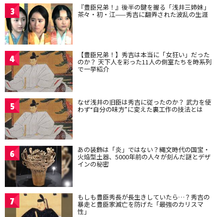
『豊臣兄弟！』後半の鍵を握る「浅井三姉妹」
3
茶々・初・江——秀吉に翻弄された波乱の生涯
【豊臣兄弟！】秀吉は本当に「女狂い」だった
4
のか？ 天下人を彩った11人の側室たちを時系列
で一挙紹介
なぜ浅井の旧臣は秀吉に従ったのか？ 武力を使
5
わず“自分の味方”に変えた裏工作の技法とは
あの装飾は「炎」ではない？縄文時代の国宝・
6
火焔型土器、5000年前の人々が刻んだ謎とデザ
インの秘密
もしも豊臣秀長が長生きしていたら…？秀吉の
7
暴走と豊臣家滅亡を防げた「最強のカリスマ
性」