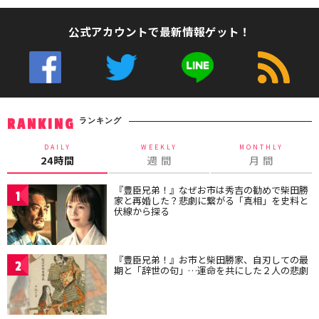
公式アカウントで最新情報ゲット！
ランキング
RANKING
DAILY
WEEKLY
MONTHLY
24時間
週 間
月 間
『豊臣兄弟！』なぜお市は秀吉の勧めで柴田勝
1
家と再婚した？悲劇に繋がる「真相」を史料と
伏線から探る
『豊臣兄弟！』お市と柴田勝家、自刃しての最
2
期と「辞世の句」…運命を共にした２人の悲劇