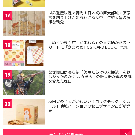
世界遺産決定で脚光！日本初の巨大都城・藤原
17
京を創り上げた知られざる女帝・持統天皇の凄
絶な執念
手ぬぐい専門店「かまわぬ」の人気柄がポスト
18
カードに『かまわぬ POSTCARD BOOK』発売
なぜ織田信長らは「欠点だらけの火縄銃」を欲
19
しがったのか？ 弱点だらけの新兵器が戦の常識
を変えた理由
秋田犬の子犬がかわいい！ヨックモック「シガ
20
ール」地域バージョンの秋田デザイン缶が新発
売
ランキングを表示