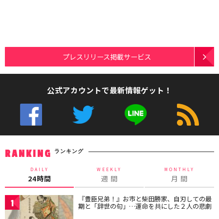
プレスリリース掲載サービス
公式アカウントで最新情報ゲット！
ランキング
RANKING
DAILY
WEEKLY
MONTHLY
24時間
週 間
月 間
『豊臣兄弟！』お市と柴田勝家、自刃しての最
1
期と「辞世の句」…運命を共にした２人の悲劇