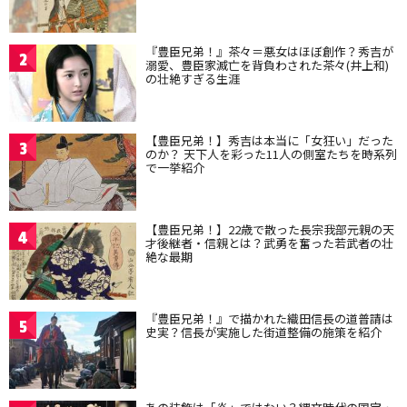
『豊臣兄弟！』茶々＝悪女はほぼ創作？秀吉が
2
溺愛、豊臣家滅亡を背負わされた茶々(井上和)
の壮絶すぎる生涯
【豊臣兄弟！】秀吉は本当に「女狂い」だった
3
のか？ 天下人を彩った11人の側室たちを時系列
で一挙紹介
【豊臣兄弟！】22歳で散った長宗我部元親の天
4
才後継者・信親とは？武勇を奮った若武者の壮
絶な最期
『豊臣兄弟！』で描かれた織田信長の道普請は
5
史実？信長が実施した街道整備の施策を紹介