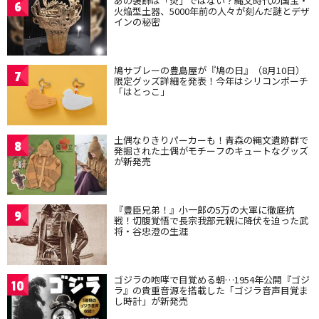
あの装飾は「炎」ではない？縄文時代の国宝・
6
火焔型土器、5000年前の人々が刻んだ謎とデザ
インの秘密
鳩サブレーの豊島屋が『鳩の日』（8月10日）
7
限定グッズ詳細を発表！今年はシリコンポーチ
「はとっこ」
土偶なりきりパーカーも！青森の縄文遺跡群で
8
発掘された土偶がモチーフのキュートなグッズ
が新発売
『豊臣兄弟！』小一郎の5万の大軍に徹底抗
9
戦！切腹覚悟で長宗我部元親に降伏を迫った武
将・谷忠澄の生涯
ゴジラの咆哮で目覚める朝…1954年公開『ゴジ
10
ラ』の貴重音源を搭載した「ゴジラ音声目覚ま
し時計」が新発売