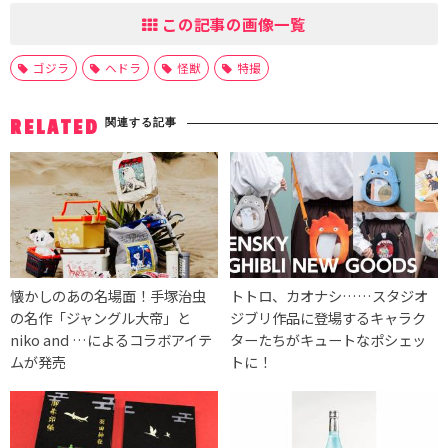
この記事の画像一覧
ゴジラ
ヘドラ
怪獣
特撮
関連する記事
RELATED
懐かしのあの名場面！手塚治虫
トトロ、カオナシ……スタジオ
の名作「ジャングル大帝」と
ジブリ作品に登場するキャラク
niko and …によるコラボアイテ
ターたちがキュートなポシェッ
ムが発売
トに！