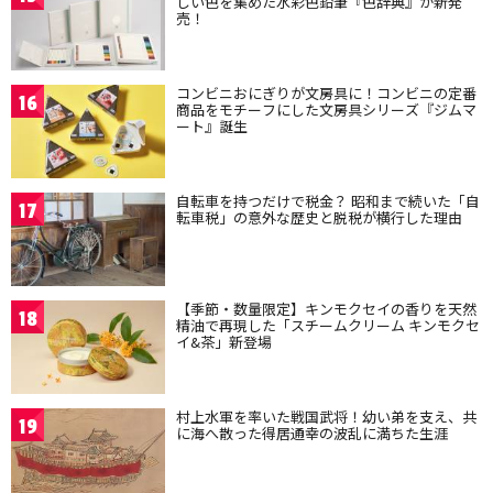
しい色を集めた水彩色鉛筆『色辞典』が新発
売！
コンビニおにぎりが文房具に！コンビニの定番
16
商品をモチーフにした文房具シリーズ『ジムマ
ート』誕生
自転車を持つだけで税金？ 昭和まで続いた「自
17
転車税」の意外な歴史と脱税が横行した理由
【季節・数量限定】キンモクセイの香りを天然
18
精油で再現した「スチームクリーム キンモクセ
イ&茶」新登場
村上水軍を率いた戦国武将！幼い弟を支え、共
19
に海へ散った得居通幸の波乱に満ちた生涯