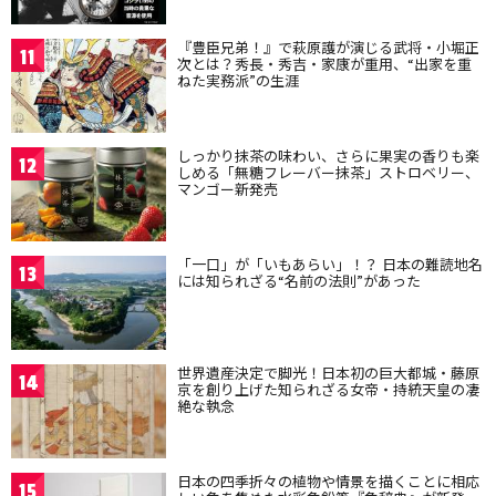
『豊臣兄弟！』で萩原護が演じる武将・小堀正
11
次とは？秀長・秀吉・家康が重用、“出家を重
ねた実務派”の生涯
しっかり抹茶の味わい、さらに果実の香りも楽
12
しめる「無糖フレーバー抹茶」ストロベリー、
マンゴー新発売
「一口」が「いもあらい」！？ 日本の難読地名
13
には知られざる“名前の法則”があった
世界遺産決定で脚光！日本初の巨大都城・藤原
14
京を創り上げた知られざる女帝・持統天皇の凄
絶な執念
日本の四季折々の植物や情景を描くことに相応
15