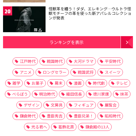
怪獣革を纏う！ダダ、エレキング…ウルトラ怪
20
獣モチーフの革を使った新アパレルコレクショ
ンが発表
ランキングを表示
江戸時代
戦国時代
大河ドラマ
平安時代
アニメ
ロングセラー
戦国武将
スイーツ
雑学
お菓子
幕末
漫画
時代劇
テレビ
べらぼう
明治時代
織田信長
徳川家康
抹茶
デザイン
文房具
フィギュア
展覧会
鎌倉時代
豊臣秀吉
豊臣兄弟！
昭和時代
光る君へ
葛飾北斎
鎌倉殿の13人