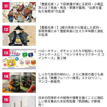
『豊臣兄弟！』で萩原護が演じる武将・小堀正
11
次とは？秀長・秀吉・家康が重用、“出家を重
ねた実務派”の生涯
【豊臣兄弟！】2度の改易から復活した武将・
12
多賀秀種とは？豊臣秀長に仕えた半年間と波乱
の生涯
ハローキティ、ポチャッコたちが昭和レトロな
13
コインケースに！「サンリオキャラクターズ コ
インケース」第２弾
しっかり抹茶の味わい、さらに果実の香りも楽
14
しめる「無糖フレーバー抹茶」ストロベリー、
マンゴー新発売
日本の四季折々の植物や情景を描くことに相応
15
しい色を集めた水彩色鉛筆『色辞典』が新発
売！