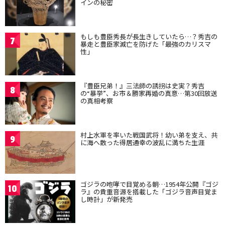
インの秘密
もしも豊臣秀長が長生きしていたら…？秀吉の
7
暴走と豊臣家滅亡を防げた「最強のカリスマ
性」
『豊臣兄弟！』三法師の誘拐は史実？秀吉
8
の“暴挙”、お市＆勝家再婚の真意…第30回放送
の真相考察
村上水軍を率いた戦国武将！幼い弟を支え、共
9
に海へ散った得居通幸の波乱に満ちた生涯
ゴジラの咆哮で目覚める朝…1954年公開『ゴジ
10
ラ』の貴重音源を搭載した「ゴジラ音声目覚ま
し時計」が新発売