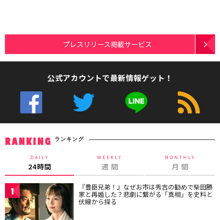
プレスリリース掲載サービス
公式アカウントで最新情報ゲット！
ランキング
RANKING
DAILY
WEEKLY
MONTHLY
24時間
週 間
月 間
『豊臣兄弟！』なぜお市は秀吉の勧めで柴田勝
1
家と再婚した？悲劇に繋がる「真相」を史料と
伏線から探る