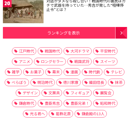
対話がダメなら殺し合い！戦国時代の農民はガ
20
チで武器を持っていた…秀吉が発した“喧嘩停
止令”とは？
ランキングを表示
江戸時代
戦国時代
大河ドラマ
平安時代
アニメ
ロングセラー
戦国武将
スイーツ
雑学
お菓子
幕末
漫画
時代劇
テレビ
べらぼう
明治時代
徳川家康
織田信長
抹茶
デザイン
文房具
フィギュア
展覧会
鎌倉時代
豊臣秀吉
豊臣兄弟！
昭和時代
光る君へ
葛飾北斎
鎌倉殿の13人