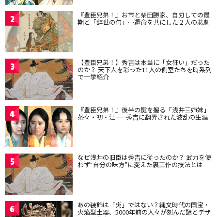
『豊臣兄弟！』お市と柴田勝家、自刃しての最
2
期と「辞世の句」…運命を共にした２人の悲劇
【豊臣兄弟！】秀吉は本当に「女狂い」だった
3
のか？ 天下人を彩った11人の側室たちを時系列
で一挙紹介
『豊臣兄弟！』後半の鍵を握る「浅井三姉妹」
4
茶々・初・江——秀吉に翻弄された波乱の生涯
なぜ浅井の旧臣は秀吉に従ったのか？ 武力を使
5
わず“自分の味方”に変えた裏工作の技法とは
あの装飾は「炎」ではない？縄文時代の国宝・
6
火焔型土器、5000年前の人々が刻んだ謎とデザ