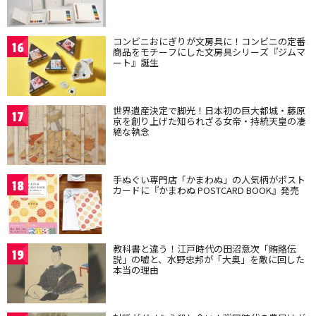
コンビニおにぎりが文房具に！コンビニの定番
16
商品をモチーフにした文房具シリーズ『ジムマ
ート』誕生
世界遺産決定で脚光！日本初の巨大都城・藤原
17
京を創り上げた知られざる女帝・持統天皇の凄
絶な執念
手ぬぐい専門店「かまわぬ」の人気柄がポスト
18
カードに『かまわぬ POSTCARD BOOK』発売
教科書と違う！江戸時代の田沼意次「賄賂伝
19
説」の嘘と、水野忠邦が「大奥」を敵に回した
本当の理由