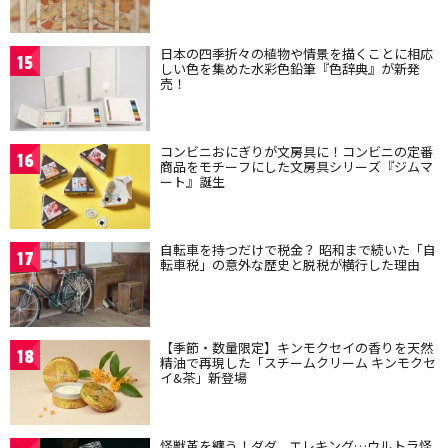
日本の四季折々の植物や情景を描くことに相応
15
しい色を集めた水彩色鉛筆『色辞典』が新発
売！
コンビニおにぎりが文房具に！コンビニの定番
16
商品をモチーフにした文房具シリーズ『ジムマ
ート』誕生
自転車を持つだけで税金？ 昭和まで続いた「自
17
転車税」の意外な歴史と脱税が横行した理由
【季節・数量限定】キンモクセイの香りを天然
18
精油で再現した「スチームクリーム キンモクセ
イ&茶」新登場
怪獣革を纏う！ダダ、エレキング…ウルトラ怪