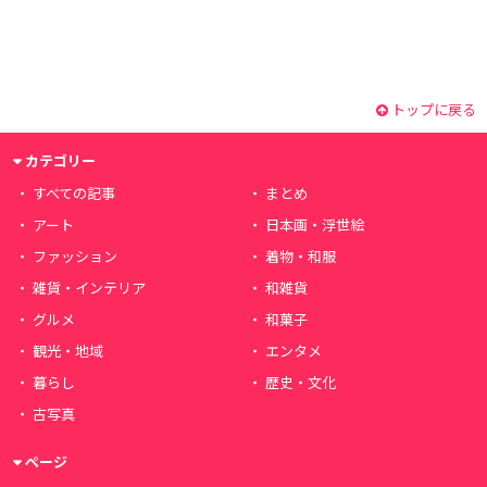
トップに戻る
カテゴリー
すべての記事
まとめ
アート
日本画・浮世絵
ファッション
着物・和服
雑貨・インテリア
和雑貨
グルメ
和菓子
観光・地域
エンタメ
暮らし
歴史・文化
古写真
ページ