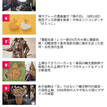
鳩サブレーの豊島屋が『鳩の日』（8月10日）
6
限定グッズ詳細を発表！今年はシリコンポーチ
「はとっこ」
『豊臣兄弟！』小一郎の5万の大軍に徹底抗
7
戦！切腹覚悟で長宗我部元親に降伏を迫った武
将・谷忠澄の生涯
土偶なりきりパーカーも！青森の縄文遺跡群で
8
発掘された土偶がモチーフのキュートなグッズ
が新発売
あの装飾は「炎」ではない？縄文時代の国宝・
9
火焔型土器、5000年前の人々が刻んだ謎とデザ
インの秘密