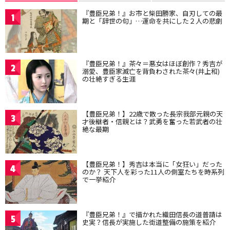
『豊臣兄弟！』お市と柴田勝家、自刃しての最
1
期と「辞世の句」…運命を共にした２人の悲劇
『豊臣兄弟！』茶々＝悪女はほぼ創作？秀吉が
2
溺愛、豊臣家滅亡を背負わされた茶々(井上和)
の壮絶すぎる生涯
【豊臣兄弟！】22歳で散った長宗我部元親の天
3
才後継者・信親とは？武勇を奮った若武者の壮
絶な最期
【豊臣兄弟！】秀吉は本当に「女狂い」だった
4
のか？ 天下人を彩った11人の側室たちを時系列
で一挙紹介
『豊臣兄弟！』で描かれた織田信長の道普請は
5
史実？信長が実施した街道整備の施策を紹介