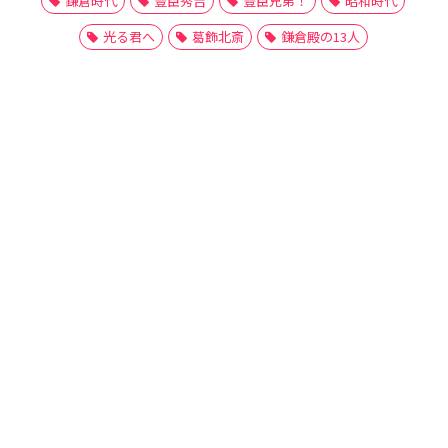
鎌倉時代
豊臣秀吉
豊臣兄弟！
昭和時代
光る君へ
葛飾北斎
鎌倉殿の13人