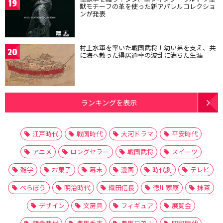
19
獣モチーフの革を使った新アパレルコレクショ
ンが発表
村上水軍を率いた戦国武将！幼い弟を支え、共
20
に海へ散った得居通幸の波乱に満ちた生涯
ランキングを表示
江戸時代
戦国時代
大河ドラマ
平安時代
アニメ
ロングセラー
戦国武将
スイーツ
雑学
お菓子
幕末
漫画
時代劇
テレビ
べらぼう
明治時代
織田信長
徳川家康
抹茶
デザイン
文房具
フィギュア
展覧会