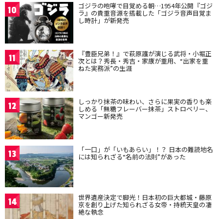
ゴジラの咆哮で目覚める朝…1954年公開『ゴジ
10
ラ』の貴重音源を搭載した「ゴジラ音声目覚ま
し時計」が新発売
『豊臣兄弟！』で萩原護が演じる武将・小堀正
11
次とは？秀長・秀吉・家康が重用、“出家を重
ねた実務派”の生涯
しっかり抹茶の味わい、さらに果実の香りも楽
12
しめる「無糖フレーバー抹茶」ストロベリー、
マンゴー新発売
「一口」が「いもあらい」！？ 日本の難読地名
13
には知られざる“名前の法則”があった
世界遺産決定で脚光！日本初の巨大都城・藤原
14
京を創り上げた知られざる女帝・持統天皇の凄
絶な執念