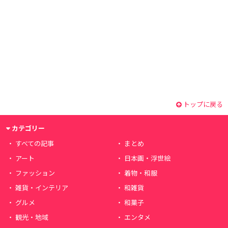
トップに戻る
カテゴリー
すべての記事
まとめ
アート
日本画・浮世絵
ファッション
着物・和服
雑貨・インテリア
和雑貨
グルメ
和菓子
観光・地域
エンタメ