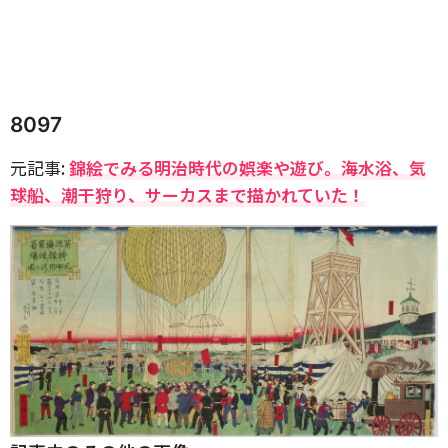
8097
元記事:
錦絵でみる明治時代の娯楽や遊び。海水浴、気
球船、潮干狩り、サーカスまで描かれていた！