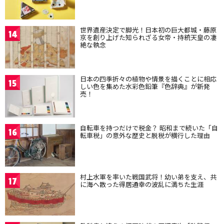
世界遺産決定で脚光！日本初の巨大都城・藤原
14
京を創り上げた知られざる女帝・持統天皇の凄
絶な執念
日本の四季折々の植物や情景を描くことに相応
15
しい色を集めた水彩色鉛筆『色辞典』が新発
売！
自転車を持つだけで税金？ 昭和まで続いた「自
16
転車税」の意外な歴史と脱税が横行した理由
村上水軍を率いた戦国武将！幼い弟を支え、共
17
に海へ散った得居通幸の波乱に満ちた生涯