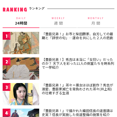
ランキング
RANKING
DAILY
WEEKLY
MONTHLY
24時間
週 間
月 間
『豊臣兄弟！』お市と柴田勝家、自刃しての最
1
期と「辞世の句」…運命を共にした２人の悲劇
【豊臣兄弟！】秀吉は本当に「女狂い」だった
2
のか？ 天下人を彩った11人の側室たちを時系列
で一挙紹介
『豊臣兄弟！』茶々＝悪女はほぼ創作？秀吉が
3
溺愛、豊臣家滅亡を背負わされた茶々(井上和)
の壮絶すぎる生涯
『豊臣兄弟！』で描かれた織田信長の道普請は
4
史実？信長が実施した街道整備の施策を紹介