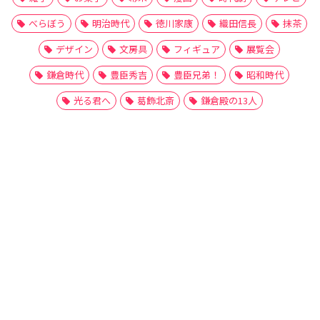
べらぼう
明治時代
徳川家康
織田信長
抹茶
デザイン
文房具
フィギュア
展覧会
鎌倉時代
豊臣秀吉
豊臣兄弟！
昭和時代
光る君へ
葛飾北斎
鎌倉殿の13人