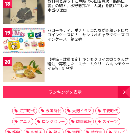
教科書と違う！江戸時代の田沼意次「賄賂伝
18
説」の嘘と、水野忠邦が「大奥」を敵に回した
本当の理由
ハローキティ、ポチャッコたちが昭和レトロな
19
コインケースに！「サンリオキャラクターズ コ
インケース」第２弾
【季節・数量限定】キンモクセイの香りを天然
20
精油で再現した「スチームクリーム キンモクセ
イ&茶」新登場
ランキングを表示
江戸時代
戦国時代
大河ドラマ
平安時代
アニメ
ロングセラー
戦国武将
スイーツ
雑学
お菓子
幕末
漫画
時代劇
テレビ