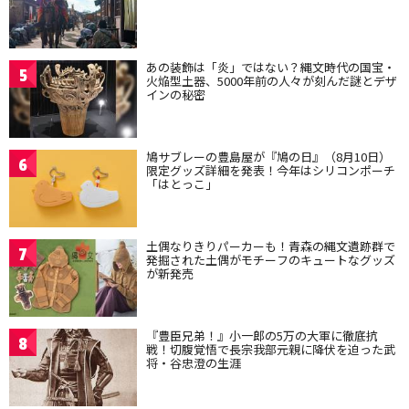
あの装飾は「炎」ではない？縄文時代の国宝・
5
火焔型土器、5000年前の人々が刻んだ謎とデザ
インの秘密
鳩サブレーの豊島屋が『鳩の日』（8月10日）
6
限定グッズ詳細を発表！今年はシリコンポーチ
「はとっこ」
土偶なりきりパーカーも！青森の縄文遺跡群で
7
発掘された土偶がモチーフのキュートなグッズ
が新発売
『豊臣兄弟！』小一郎の5万の大軍に徹底抗
8
戦！切腹覚悟で長宗我部元親に降伏を迫った武
将・谷忠澄の生涯