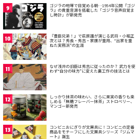
ゴジラの咆哮で目覚める朝…1954年公開『ゴジ
9
ラ』の貴重音源を搭載した「ゴジラ音声目覚ま
し時計」が新発売
『豊臣兄弟！』で萩原護が演じる武将・小堀正
10
次とは？秀長・秀吉・家康が重用、“出家を重
ねた実務派”の生涯
なぜ浅井の旧臣は秀吉に従ったのか？ 武力を使
11
わず“自分の味方”に変えた裏工作の技法とは
しっかり抹茶の味わい、さらに果実の香りも楽
12
しめる「無糖フレーバー抹茶」ストロベリー、
マンゴー新発売
コンビニおにぎりが文房具に！コンビニの定番
13
商品をモチーフにした文房具シリーズ『ジムマ
ート』誕生