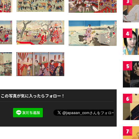
3
4
5
この写真が気に入ったらフォロー！
6
7