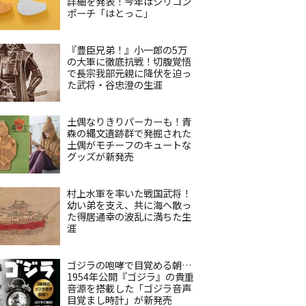
詳細を発表！今年はシリコン
ポーチ「はとっこ」
『豊臣兄弟！』小一郎の5万
の大軍に徹底抗戦！切腹覚悟
で長宗我部元親に降伏を迫っ
た武将・谷忠澄の生涯
土偶なりきりパーカーも！青
森の縄文遺跡群で発掘された
土偶がモチーフのキュートな
グッズが新発売
村上水軍を率いた戦国武将！
幼い弟を支え、共に海へ散っ
た得居通幸の波乱に満ちた生
涯
ゴジラの咆哮で目覚める朝…
1954年公開『ゴジラ』の貴重
音源を搭載した「ゴジラ音声
目覚まし時計」が新発売