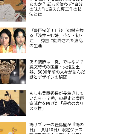
たのか？ 武力を使わず“自分
の味方”に変えた裏工作の技
法とは
『豊臣兄弟！』後半の鍵を握
る「浅井三姉妹」茶々・初・
江——秀吉に翻弄された波乱
の生涯
あの装飾は「炎」ではない？
縄文時代の国宝・火焔型土
器、5000年前の人々が刻んだ
謎とデザインの秘密
もしも豊臣秀長が長生きして
いたら…？秀吉の暴走と豊臣
家滅亡を防げた「最強のカリ
スマ性」
鳩サブレーの豊島屋が『鳩の
日』（8月10日）限定グッズ