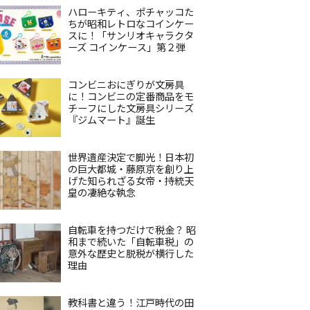
ハローキティ、ポチャッコた
ちが昭和レトロなコインケー
スに！「サンリオキャラクタ
ーズ コインケース」第２弾
コンビニおにぎりが文房具
に！コンビニの定番商品をモ
チーフにした文房具シリーズ
『ジムマート』誕生
世界遺産決定で脚光！日本初
の巨大都城・藤原京を創り上
げた知られざる女帝・持統天
皇の凄絶な執念
自転車を持つだけで税金？ 昭
和まで続いた「自転車税」の
意外な歴史と脱税が横行した
理由
教科書と違う！江戸時代の田