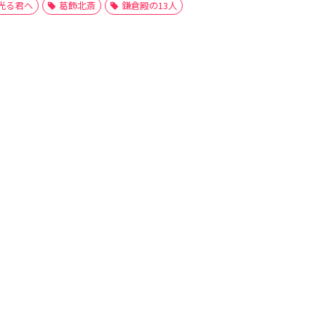
光る君へ
葛飾北斎
鎌倉殿の13人