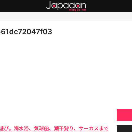
b61dc72047f03
遊び。海水浴、気球船、潮干狩り、サーカスまで