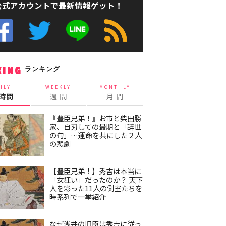
公式アカウントで最新情報ゲット！
ランキング
KING
ILY
WEEKLY
MONTHLY
4時間
週 間
月 間
『豊臣兄弟！』お市と柴田勝
家、自刃しての最期と「辞世
の句」…運命を共にした２人
の悲劇
【豊臣兄弟！】秀吉は本当に
「女狂い」だったのか？ 天下
人を彩った11人の側室たちを
時系列で一挙紹介
なぜ浅井の旧臣は秀吉に従っ