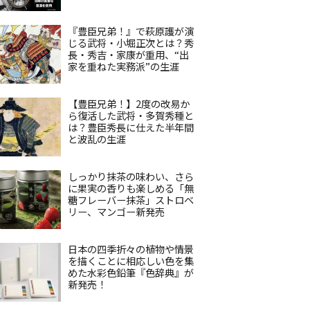
『豊臣兄弟！』で萩原護が演
じる武将・小堀正次とは？秀
長・秀吉・家康が重用、“出
家を重ねた実務派”の生涯
【豊臣兄弟！】2度の改易か
ら復活した武将・多賀秀種と
は？豊臣秀長に仕えた半年間
と波乱の生涯
しっかり抹茶の味わい、さら
に果実の香りも楽しめる「無
糖フレーバー抹茶」ストロベ
リー、マンゴー新発売
日本の四季折々の植物や情景
を描くことに相応しい色を集
めた水彩色鉛筆『色辞典』が
新発売！