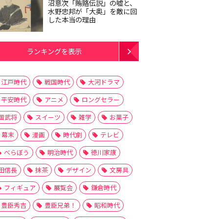
沼意次「賄賂伝説」の嘘と、
水野忠邦が「大奥」を敵に回
した本当の理由
ランキングを表示
江戸時代
戦国時代
大河ドラマ
平安時代
アニメ
ロングセラー
国武将
スイーツ
雑学
お菓子
幕末
漫画
時代劇
テレビ
べらぼう
明治時代
徳川家康
田信長
抹茶
デザイン
文房具
フィギュア
展覧会
鎌倉時代
豊臣秀吉
豊臣兄弟！
昭和時代