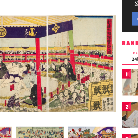
RAN
DA
2
1
2