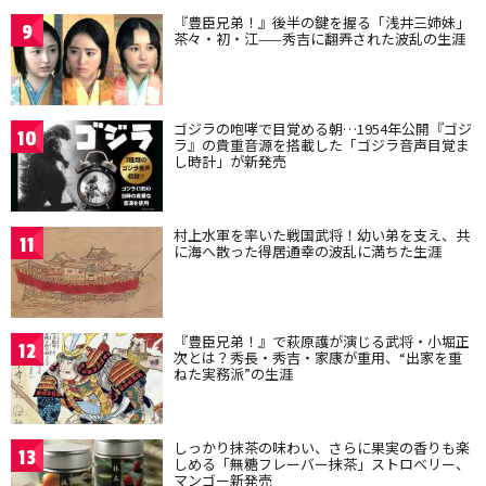
『豊臣兄弟！』後半の鍵を握る「浅井三姉妹」
9
茶々・初・江——秀吉に翻弄された波乱の生涯
ゴジラの咆哮で目覚める朝…1954年公開『ゴジ
10
ラ』の貴重音源を搭載した「ゴジラ音声目覚ま
し時計」が新発売
村上水軍を率いた戦国武将！幼い弟を支え、共
11
に海へ散った得居通幸の波乱に満ちた生涯
『豊臣兄弟！』で萩原護が演じる武将・小堀正
12
次とは？秀長・秀吉・家康が重用、“出家を重
ねた実務派”の生涯
しっかり抹茶の味わい、さらに果実の香りも楽
13
しめる「無糖フレーバー抹茶」ストロベリー、
マンゴー新発売