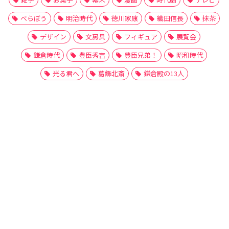
べらぼう
明治時代
徳川家康
織田信長
抹茶
デザイン
文房具
フィギュア
展覧会
鎌倉時代
豊臣秀吉
豊臣兄弟！
昭和時代
光る君へ
葛飾北斎
鎌倉殿の13人