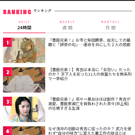
ランキング
RANKING
DAILY
WEEKLY
MONTHLY
24時間
週 間
月 間
『豊臣兄弟！』お市と柴田勝家、自刃しての最
1
期と「辞世の句」…運命を共にした２人の悲劇
【豊臣兄弟！】秀吉は本当に「女狂い」だった
2
のか？ 天下人を彩った11人の側室たちを時系列
で一挙紹介
『豊臣兄弟！』茶々＝悪女はほぼ創作？秀吉が
3
溺愛、豊臣家滅亡を背負わされた茶々(井上和)
の壮絶すぎる生涯
なぜ浅井の旧臣は秀吉に従ったのか？ 武力を使
4
わず“自分の味方”に変えた裏工作の技法とは