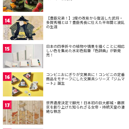
【豊臣兄弟！】2度の改易から復活した武将・
14
多賀秀種とは？豊臣秀長に仕えた半年間と波乱
の生涯
日本の四季折々の植物や情景を描くことに相応
15
しい色を集めた水彩色鉛筆『色辞典』が新発
売！
コンビニおにぎりが文房具に！コンビニの定番
16
商品をモチーフにした文房具シリーズ『ジムマ
ート』誕生
世界遺産決定で脚光！日本初の巨大都城・藤原
17
京を創り上げた知られざる女帝・持統天皇の凄
絶な執念