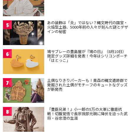
あの装飾は「炎」ではない？縄文時代の国宝・
5
火焔型土器、5000年前の人々が刻んだ謎とデザ
インの秘密
鳩サブレーの豊島屋が『鳩の日』（8月10日）
6
限定グッズ詳細を発表！今年はシリコンポーチ
「はとっこ」
土偶なりきりパーカーも！青森の縄文遺跡群で
7
発掘された土偶がモチーフのキュートなグッズ
が新発売
『豊臣兄弟！』小一郎の5万の大軍に徹底抗
8
戦！切腹覚悟で長宗我部元親に降伏を迫った武
将・谷忠澄の生涯