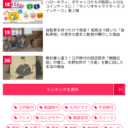
ハローキティ、ポチャッコたちが昭和レトロな
18
コインケースに！「サンリオキャラクターズ コ
インケース」第２弾
自転車を持つだけで税金？ 昭和まで続いた「自
19
転車税」の意外な歴史と脱税が横行した理由
教科書と違う！江戸時代の田沼意次「賄賂伝
20
説」の嘘と、水野忠邦が「大奥」を敵に回した
本当の理由
ランキングを表示
江戸時代
戦国時代
大河ドラマ
平安時代
アニメ
ロングセラー
戦国武将
スイーツ
雑学
お菓子
幕末
漫画
時代劇
テレビ