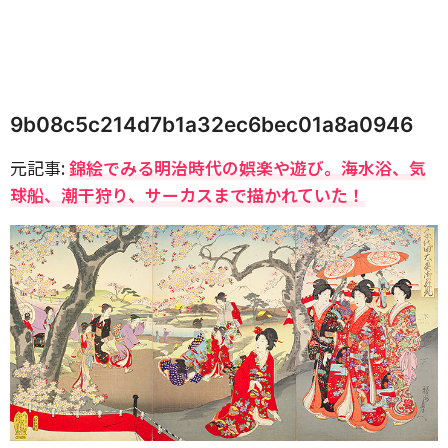
9b08c5c214d7b1a32ec6bec01a8a0946
元記事:
錦絵でみる明治時代の娯楽や遊び。海水浴、気
球船、潮干狩り、サーカスまで描かれていた！