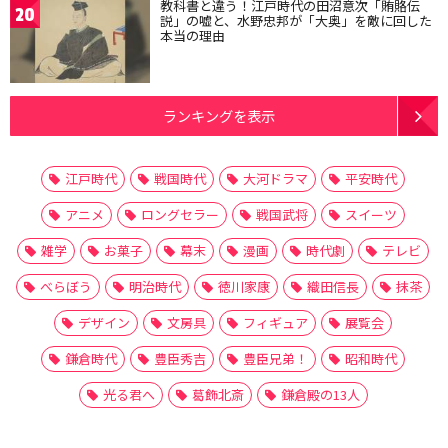
教科書と違う！江戸時代の田沼意次「賄賂伝
20
説」の嘘と、水野忠邦が「大奥」を敵に回した
本当の理由
ランキングを表示
江戸時代
戦国時代
大河ドラマ
平安時代
アニメ
ロングセラー
戦国武将
スイーツ
雑学
お菓子
幕末
漫画
時代劇
テレビ
べらぼう
明治時代
徳川家康
織田信長
抹茶
デザイン
文房具
フィギュア
展覧会
鎌倉時代
豊臣秀吉
豊臣兄弟！
昭和時代
光る君へ
葛飾北斎
鎌倉殿の13人