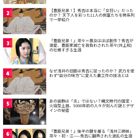
【豊臣兄弟！】秀吉は本当に「女狂い」だった
2
のか？ 天下人を彩った11人の側室たちを時系列
で一挙紹介
『豊臣兄弟！』茶々＝悪女はほぼ創作？秀吉が
3
溺愛、豊臣家滅亡を背負わされた茶々(井上和)
の壮絶すぎる生涯
なぜ浅井の旧臣は秀吉に従ったのか？ 武力を使
4
わず“自分の味方”に変えた裏工作の技法とは
あの装飾は「炎」ではない？縄文時代の国宝・
5
火焔型土器、5000年前の人々が刻んだ謎とデザ
インの秘密
『豊臣兄弟！』後半の鍵を握る「浅井三姉妹」
6
茶々・初・江——秀吉に翻弄された波乱の生涯