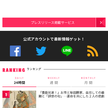
プレスリリース掲載サービス
公式アカウントで最新情報ゲット！
ランキング
RANKING
DAILY
WEEKLY
MONTHLY
24時間
週 間
月 間
『豊臣兄弟！』お市と柴田勝家、自刃しての最
1
期と「辞世の句」…運命を共にした２人の悲劇