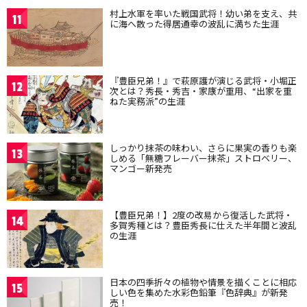
村上水軍を率いた戦国武将！幼い弟を支え、共
11
に海へ散った得居通幸の波乱に満ちた生涯
『豊臣兄弟！』で萩原護が演じる武将・小堀正
12
次とは？秀長・秀吉・家康が重用、“出家を重
ねた実務派”の生涯
しっかり抹茶の味わい、さらに果実の香りも楽
13
しめる「無糖フレーバー抹茶」ストロベリー、
マンゴー新発売
【豊臣兄弟！】2度の改易から復活した武将・
14
多賀秀種とは？豊臣秀長に仕えた半年間と波乱
の生涯
日本の四季折々の植物や情景を描くことに相応
15
しい色を集めた水彩色鉛筆『色辞典』が新発
売！