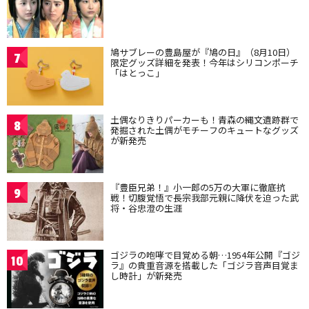
鳩サブレーの豊島屋が『鳩の日』（8月10日）
7
限定グッズ詳細を発表！今年はシリコンポーチ
「はとっこ」
土偶なりきりパーカーも！青森の縄文遺跡群で
8
発掘された土偶がモチーフのキュートなグッズ
が新発売
『豊臣兄弟！』小一郎の5万の大軍に徹底抗
9
戦！切腹覚悟で長宗我部元親に降伏を迫った武
将・谷忠澄の生涯
ゴジラの咆哮で目覚める朝…1954年公開『ゴジ
10
ラ』の貴重音源を搭載した「ゴジラ音声目覚ま
し時計」が新発売