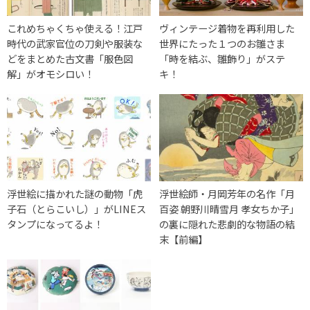
これめちゃくちゃ使える！江戸
ヴィンテージ着物を再利用した
時代の武家官位の刀剣や服装な
世界にたった１つのお雛さま
どをまとめた古文書「服色図
「時を結ぶ、雛飾り」がステ
解」がオモシロい！
キ！
浮世絵に描かれた謎の動物「虎
浮世絵師・月岡芳年の名作「月
子石（とらこいし）」がLINEス
百姿 朝野川晴雪月 孝女ちか子」
タンプになってるよ！
の裏に隠れた悲劇的な物語の結
末【前編】