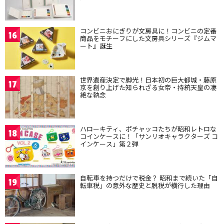
コンビニおにぎりが文房具に！コンビニの定番
16
商品をモチーフにした文房具シリーズ『ジムマ
ート』誕生
世界遺産決定で脚光！日本初の巨大都城・藤原
17
京を創り上げた知られざる女帝・持統天皇の凄
絶な執念
ハローキティ、ポチャッコたちが昭和レトロな
18
コインケースに！「サンリオキャラクターズ コ
インケース」第２弾
自転車を持つだけで税金？ 昭和まで続いた「自
19
転車税」の意外な歴史と脱税が横行した理由