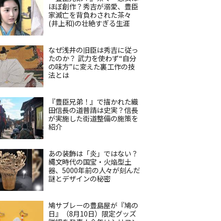
ほぼ創作？秀吉が溺愛、豊臣
家滅亡を背負わされた茶々
(井上和)の壮絶すぎる生涯
なぜ浅井の旧臣は秀吉に従っ
たのか？ 武力を使わず“自分
の味方”に変えた裏工作の技
法とは
『豊臣兄弟！』で描かれた織
田信長の道普請は史実？信長
が実施した街道整備の施策を
紹介
あの装飾は「炎」ではない？
縄文時代の国宝・火焔型土
器、5000年前の人々が刻んだ
謎とデザインの秘密
鳩サブレーの豊島屋が『鳩の
日』（8月10日）限定グッズ