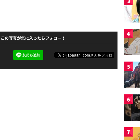
3
4
この写真が気に入ったらフォロー！
5
6
7