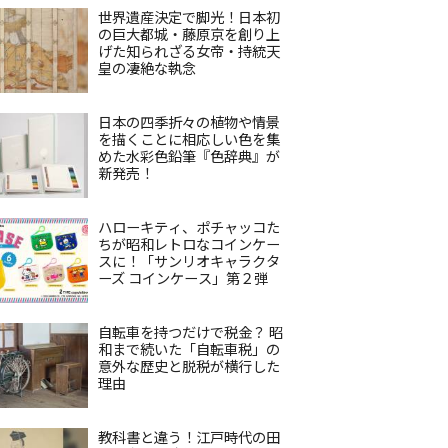
世界遺産決定で脚光！日本初
の巨大都城・藤原京を創り上
げた知られざる女帝・持統天
皇の凄絶な執念
日本の四季折々の植物や情景
を描くことに相応しい色を集
めた水彩色鉛筆『色辞典』が
新発売！
ハローキティ、ポチャッコた
ちが昭和レトロなコインケー
スに！「サンリオキャラクタ
ーズ コインケース」第２弾
自転車を持つだけで税金？ 昭
和まで続いた「自転車税」の
意外な歴史と脱税が横行した
理由
教科書と違う！江戸時代の田