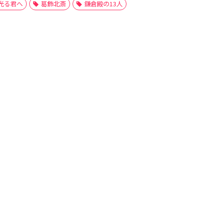
光る君へ
葛飾北斎
鎌倉殿の13人