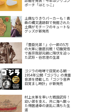
詳細を発表！今年はシリコン
ポーチ「はとっこ」
土偶なりきりパーカーも！青
森の縄文遺跡群で発掘された
土偶がモチーフのキュートな
グッズが新発売
『豊臣兄弟！』小一郎の5万
の大軍に徹底抗戦！切腹覚悟
で長宗我部元親に降伏を迫っ
た武将・谷忠澄の生涯
ゴジラの咆哮で目覚める朝…
1954年公開『ゴジラ』の貴重
音源を搭載した「ゴジラ音声
目覚まし時計」が新発売
村上水軍を率いた戦国武将！
幼い弟を支え、共に海へ散っ
た得居通幸の波乱に満ちた生
涯