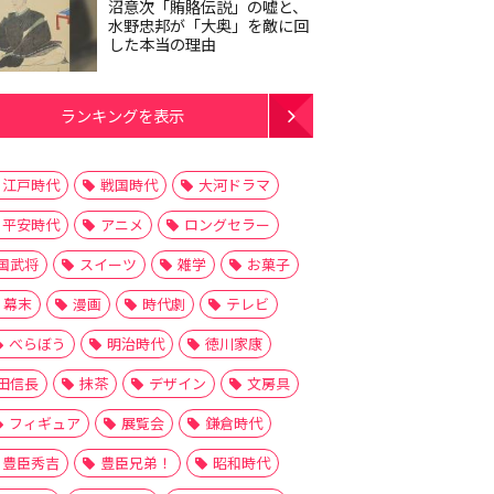
沼意次「賄賂伝説」の嘘と、
水野忠邦が「大奥」を敵に回
した本当の理由
ランキングを表示
江戸時代
戦国時代
大河ドラマ
平安時代
アニメ
ロングセラー
国武将
スイーツ
雑学
お菓子
幕末
漫画
時代劇
テレビ
べらぼう
明治時代
徳川家康
田信長
抹茶
デザイン
文房具
フィギュア
展覧会
鎌倉時代
豊臣秀吉
豊臣兄弟！
昭和時代