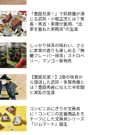
『豊臣兄弟！』で萩原護が演
じる武将・小堀正次とは？秀
長・秀吉・家康が重用、“出
家を重ねた実務派”の生涯
しっかり抹茶の味わい、さら
に果実の香りも楽しめる「無
糖フレーバー抹茶」ストロベ
リー、マンゴー新発売
【豊臣兄弟！】2度の改易か
ら復活した武将・多賀秀種と
は？豊臣秀長に仕えた半年間
と波乱の生涯
コンビニおにぎりが文房具
に！コンビニの定番商品をモ
チーフにした文房具シリーズ
『ジムマート』誕生