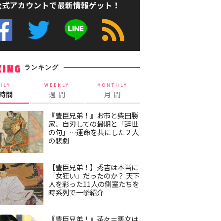
公式アカウントで最新情報ゲット！
ランキング
KING
ILY
WEEKLY
MONTHLY
4時間
週 間
月 間
『豊臣兄弟！』お市と柴田勝
家、自刃しての最期と「辞世
の句」…運命を共にした２人
の悲劇
【豊臣兄弟！】秀吉は本当に
「女狂い」だったのか？ 天下
人を彩った11人の側室たちを
時系列で一挙紹介
『豊臣兄弟！』茶々＝悪女は