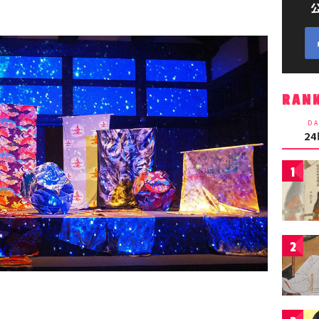
RAN
DA
2
1
2