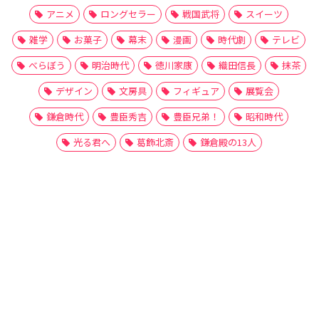
アニメ
ロングセラー
戦国武将
スイーツ
雑学
お菓子
幕末
漫画
時代劇
テレビ
べらぼう
明治時代
徳川家康
織田信長
抹茶
デザイン
文房具
フィギュア
展覧会
鎌倉時代
豊臣秀吉
豊臣兄弟！
昭和時代
光る君へ
葛飾北斎
鎌倉殿の13人