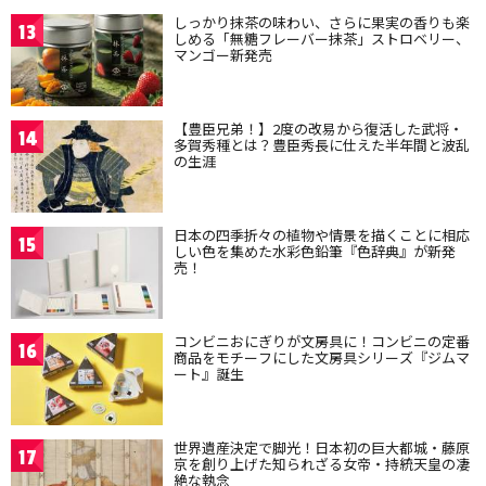
しっかり抹茶の味わい、さらに果実の香りも楽
13
しめる「無糖フレーバー抹茶」ストロベリー、
マンゴー新発売
【豊臣兄弟！】2度の改易から復活した武将・
14
多賀秀種とは？豊臣秀長に仕えた半年間と波乱
の生涯
日本の四季折々の植物や情景を描くことに相応
15
しい色を集めた水彩色鉛筆『色辞典』が新発
売！
コンビニおにぎりが文房具に！コンビニの定番
16
商品をモチーフにした文房具シリーズ『ジムマ
ート』誕生
世界遺産決定で脚光！日本初の巨大都城・藤原
17
京を創り上げた知られざる女帝・持統天皇の凄
絶な執念