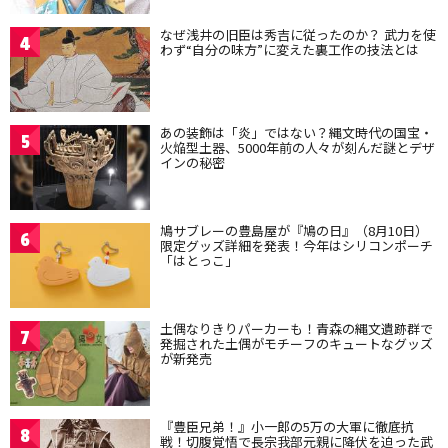
なぜ浅井の旧臣は秀吉に従ったのか？ 武力を使
4
わず“自分の味方”に変えた裏工作の技法とは
あの装飾は「炎」ではない？縄文時代の国宝・
5
火焔型土器、5000年前の人々が刻んだ謎とデザ
インの秘密
鳩サブレーの豊島屋が『鳩の日』（8月10日）
6
限定グッズ詳細を発表！今年はシリコンポーチ
「はとっこ」
土偶なりきりパーカーも！青森の縄文遺跡群で
7
発掘された土偶がモチーフのキュートなグッズ
が新発売
『豊臣兄弟！』小一郎の5万の大軍に徹底抗
8
戦！切腹覚悟で長宗我部元親に降伏を迫った武