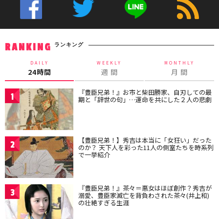
ランキング
RANKING
DAILY
WEEKLY
MONTHLY
24時間
週 間
月 間
『豊臣兄弟！』お市と柴田勝家、自刃しての最
1
期と「辞世の句」…運命を共にした２人の悲劇
【豊臣兄弟！】秀吉は本当に「女狂い」だった
2
のか？ 天下人を彩った11人の側室たちを時系列
で一挙紹介
『豊臣兄弟！』茶々＝悪女はほぼ創作？秀吉が
3
溺愛、豊臣家滅亡を背負わされた茶々(井上和)
の壮絶すぎる生涯