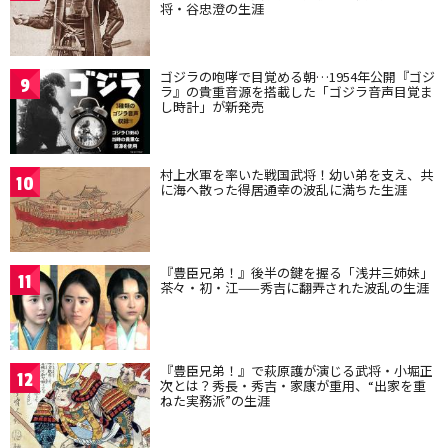
将・谷忠澄の生涯
ゴジラの咆哮で目覚める朝…1954年公開『ゴジ
9
ラ』の貴重音源を搭載した「ゴジラ音声目覚ま
し時計」が新発売
村上水軍を率いた戦国武将！幼い弟を支え、共
10
に海へ散った得居通幸の波乱に満ちた生涯
『豊臣兄弟！』後半の鍵を握る「浅井三姉妹」
11
茶々・初・江——秀吉に翻弄された波乱の生涯
『豊臣兄弟！』で萩原護が演じる武将・小堀正
12
次とは？秀長・秀吉・家康が重用、“出家を重
ねた実務派”の生涯