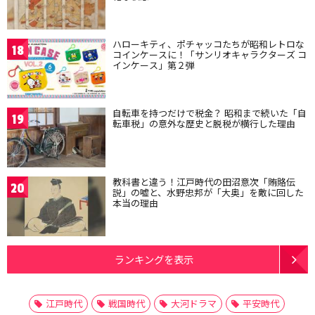
ハローキティ、ポチャッコたちが昭和レトロな
18
コインケースに！「サンリオキャラクターズ コ
インケース」第２弾
自転車を持つだけで税金？ 昭和まで続いた「自
19
転車税」の意外な歴史と脱税が横行した理由
教科書と違う！江戸時代の田沼意次「賄賂伝
20
説」の嘘と、水野忠邦が「大奥」を敵に回した
本当の理由
ランキングを表示
江戸時代
戦国時代
大河ドラマ
平安時代