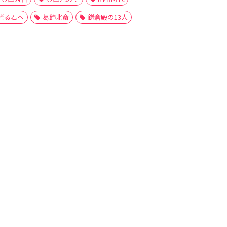
光る君へ
葛飾北斎
鎌倉殿の13人