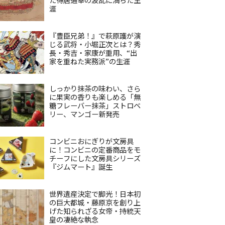
涯
『豊臣兄弟！』で萩原護が演
じる武将・小堀正次とは？秀
長・秀吉・家康が重用、“出
家を重ねた実務派”の生涯
しっかり抹茶の味わい、さら
に果実の香りも楽しめる「無
糖フレーバー抹茶」ストロベ
リー、マンゴー新発売
コンビニおにぎりが文房具
に！コンビニの定番商品をモ
チーフにした文房具シリーズ
『ジムマート』誕生
世界遺産決定で脚光！日本初
の巨大都城・藤原京を創り上
げた知られざる女帝・持統天
皇の凄絶な執念