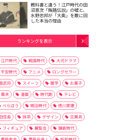
教科書と違う！江戸時代の田
沼意次「賄賂伝説」の嘘と、
水野忠邦が「大奥」を敵に回
した本当の理由
ランキングを表示
江戸時代
戦国時代
大河ドラマ
平安時代
アニメ
ロングセラー
国武将
スイーツ
雑学
お菓子
幕末
漫画
時代劇
テレビ
べらぼう
明治時代
徳川家康
田信長
抹茶
デザイン
文房具
フィギュア
展覧会
鎌倉時代
豊臣秀吉
豊臣兄弟！
昭和時代