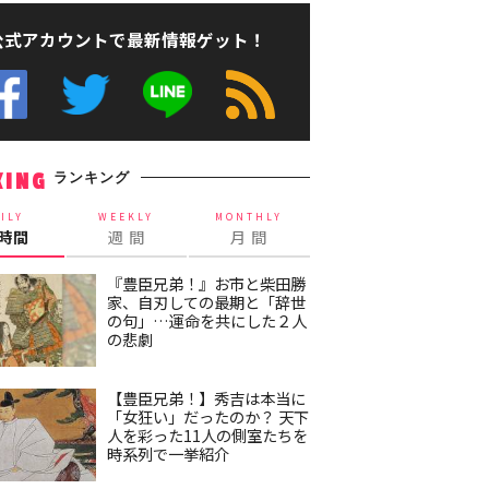
公式アカウントで最新情報ゲット！
ランキング
KING
ILY
WEEKLY
MONTHLY
4時間
週 間
月 間
『豊臣兄弟！』お市と柴田勝
家、自刃しての最期と「辞世
の句」…運命を共にした２人
の悲劇
【豊臣兄弟！】秀吉は本当に
「女狂い」だったのか？ 天下
人を彩った11人の側室たちを
時系列で一挙紹介