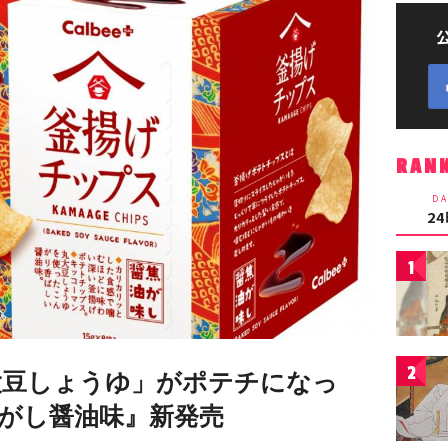
RAN
DA
2
1
2
大豆しょうゆ」がポテチになっ
がし醤油味』新発売