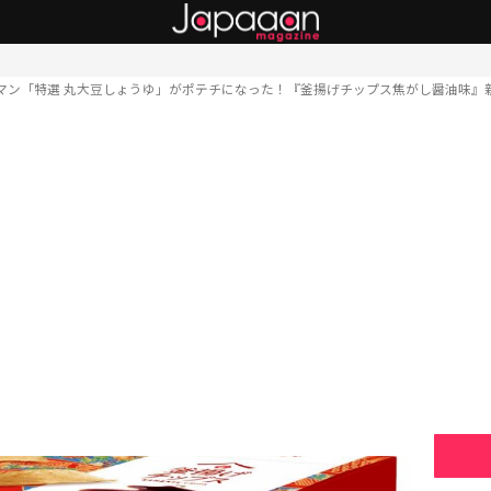
マン「特選 丸大豆しょうゆ」がポテチになった！『釜揚げチップス焦がし醤油味』