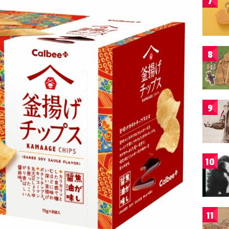
7
8
9
10
11