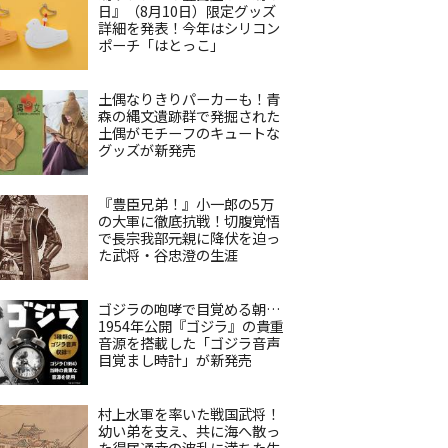
日』（8月10日）限定グッズ
詳細を発表！今年はシリコン
ポーチ「はとっこ」
土偶なりきりパーカーも！青
森の縄文遺跡群で発掘された
土偶がモチーフのキュートな
グッズが新発売
『豊臣兄弟！』小一郎の5万
の大軍に徹底抗戦！切腹覚悟
で長宗我部元親に降伏を迫っ
た武将・谷忠澄の生涯
ゴジラの咆哮で目覚める朝…
1954年公開『ゴジラ』の貴重
音源を搭載した「ゴジラ音声
目覚まし時計」が新発売
村上水軍を率いた戦国武将！
幼い弟を支え、共に海へ散っ
た得居通幸の波乱に満ちた生