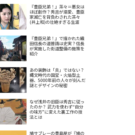
『豊臣兄弟！』茶々＝悪女は
ほぼ創作？秀吉が溺愛、豊臣
家滅亡を背負わされた茶々
(井上和)の壮絶すぎる生涯
『豊臣兄弟！』で描かれた織
田信長の道普請は史実？信長
が実施した街道整備の施策を
紹介
あの装飾は「炎」ではない？
縄文時代の国宝・火焔型土
器、5000年前の人々が刻んだ
謎とデザインの秘密
なぜ浅井の旧臣は秀吉に従っ
たのか？ 武力を使わず“自分
の味方”に変えた裏工作の技
法とは
鳩サブレーの豊島屋が『鳩の