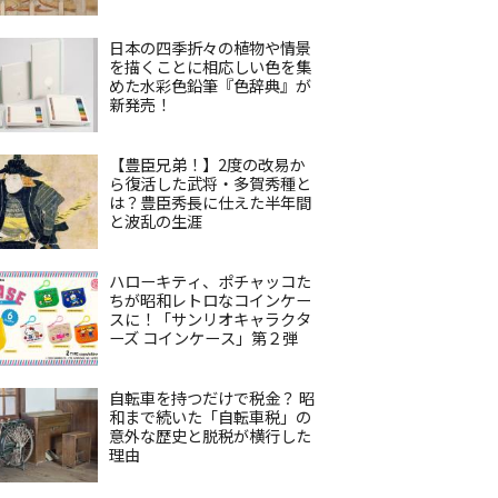
日本の四季折々の植物や情景
を描くことに相応しい色を集
めた水彩色鉛筆『色辞典』が
新発売！
【豊臣兄弟！】2度の改易か
ら復活した武将・多賀秀種と
は？豊臣秀長に仕えた半年間
と波乱の生涯
ハローキティ、ポチャッコた
ちが昭和レトロなコインケー
スに！「サンリオキャラクタ
ーズ コインケース」第２弾
自転車を持つだけで税金？ 昭
和まで続いた「自転車税」の
意外な歴史と脱税が横行した
理由