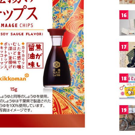
16
17
18
19