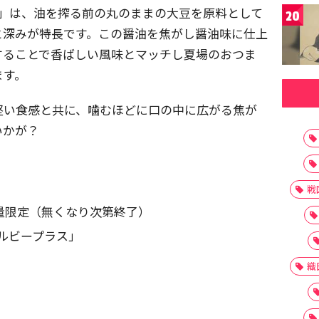
ゆ」は、油を搾る前の丸のままの大豆を原料として
20
と深みが特長です。この醤油を焦がし醤油味に仕上
することで香ばしい風味とマッチし夏場のおつま
ます。
堅い食感と共に、噛むほどに口の中に広がる焦が
いかが？
戦
※数量限定（無くなり次第終了）
ルビープラス」
織