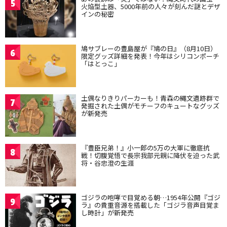
5
火焔型土器、5000年前の人々が刻んだ謎とデザ
インの秘密
鳩サブレーの豊島屋が『鳩の日』（8月10日）
6
限定グッズ詳細を発表！今年はシリコンポーチ
「はとっこ」
土偶なりきりパーカーも！青森の縄文遺跡群で
7
発掘された土偶がモチーフのキュートなグッズ
が新発売
『豊臣兄弟！』小一郎の5万の大軍に徹底抗
8
戦！切腹覚悟で長宗我部元親に降伏を迫った武
将・谷忠澄の生涯
ゴジラの咆哮で目覚める朝…1954年公開『ゴジ
9
ラ』の貴重音源を搭載した「ゴジラ音声目覚ま
し時計」が新発売