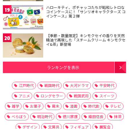
ハローキティ、ポチャッコたちが昭和レトロな
19
コインケースに！「サンリオキャラクターズ コ
インケース」第２弾
【季節・数量限定】キンモクセイの香りを天然
20
精油で再現した「スチームクリーム キンモクセ
イ&茶」新登場
ランキングを表示
江戸時代
戦国時代
大河ドラマ
平安時代
アニメ
ロングセラー
戦国武将
スイーツ
雑学
お菓子
幕末
漫画
時代劇
テレビ
べらぼう
明治時代
徳川家康
織田信長
抹茶
デザイン
文房具
フィギュア
展覧会