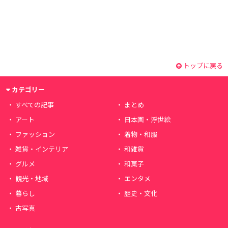
トップに戻る
カテゴリー
すべての記事
まとめ
アート
日本画・浮世絵
ファッション
着物・和服
雑貨・インテリア
和雑貨
グルメ
和菓子
観光・地域
エンタメ
暮らし
歴史・文化
古写真