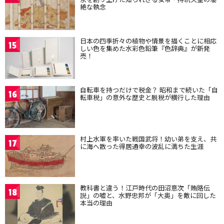
絶な執念
日本の四季折々の植物や情景を描くことに相応
15
しい色を集めた水彩色鉛筆『色辞典』が新発
売！
自転車を持つだけで税金？ 昭和まで続いた「自
16
転車税」の意外な歴史と脱税が横行した理由
村上水軍を率いた戦国武将！幼い弟を支え、共
17
に海へ散った得居通幸の波乱に満ちた生涯
教科書と違う！江戸時代の田沼意次「賄賂伝
18
説」の嘘と、水野忠邦が「大奥」を敵に回した
本当の理由