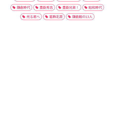
鎌倉時代
豊臣秀吉
豊臣兄弟！
昭和時代
光る君へ
葛飾北斎
鎌倉殿の13人