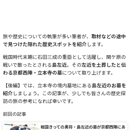
旅や歴史についての執筆が多い筆者が、
取材などの途中
で見つけた隠れた歴史スポットを紹介
します。
戦国時代末期に石田三成の重臣として活躍し、関ケ原の
戦いで散ったとされる
島左近
。その
左近を土葬したと伝
わる京都西陣・立本寺の墓
について取り上げます。
【後編】では、立本寺の境内墓地にある
島左近のお墓を
紹介
しましょう。この記事が、少しでも皆さんの歴史探
訪の旅の参考になれば幸いです。
前回の記事
戦国きっての勇将・島左近の墓が京都西陣にあ