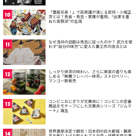
『豊臣兄弟！』で萩原護が演じる武将・小堀正
10
次とは？秀長・秀吉・家康が重用、“出家を重
ねた実務派”の生涯
なぜ浅井の旧臣は秀吉に従ったのか？ 武力を使
11
わず“自分の味方”に変えた裏工作の技法とは
しっかり抹茶の味わい、さらに果実の香りも楽
12
しめる「無糖フレーバー抹茶」ストロベリー、
マンゴー新発売
コンビニおにぎりが文房具に！コンビニの定番
13
商品をモチーフにした文房具シリーズ『ジムマ
ート』誕生
世界遺産決定で脚光！日本初の巨大都城・藤原
14
京を創り上げた知られざる女帝・持統天皇の凄