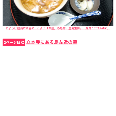
とようけ屋山本直営の「とようけ茶屋」の名物・生湯葉丼。（写真：T.TAKANO）
立本寺にある島左近の墓
2ページ目