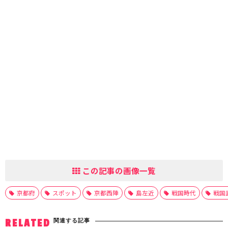
この記事の画像一覧
京都府
スポット
京都西陣
島左近
戦国時代
戦国
関連する記事
RELATED