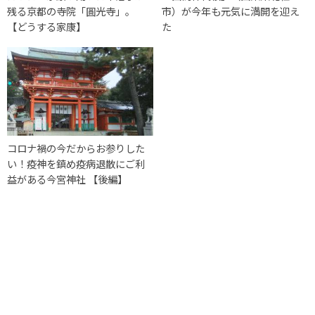
残る京都の寺院「圓光寺」。
市）が今年も元気に満開を迎え
【どうする家康】
た
コロナ禍の今だからお参りした
い！疫神を鎮め疫病退散にご利
益がある今宮神社 【後編】