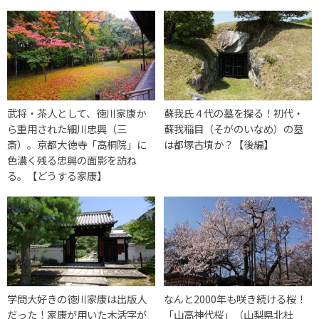
武将・茶人として、徳川家康か
蘇我氏４代の墓を探る！初代・
ら重用された細川忠興（三
蘇我稲目（そがのいなめ）の墓
斎）。京都大徳寺「高桐院」に
は都塚古墳か？【後編】
色濃く残る忠興の面影を訪ね
る。【どうする家康】
学問大好きの徳川家康は出版人
なんと2000年も咲き続ける桜！
だった！家康が用いた木活字が
「山高神代桜」（山梨県北杜