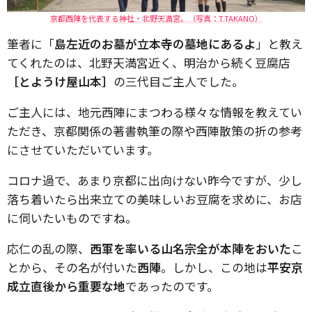
京都西陣を代表する神社・北野天満宮。（写真：T.TAKANO）
筆者に「
島左近のお墓が立本寺の墓地にあるよ
」と教え
てくれたのは、北野天満宮近く、明治から続く豆腐店
［とようけ屋山本］
の三代目ご主人でした。
ご主人には、地元西陣にまつわる様々な情報を教えてい
ただき、京都関係の著書執筆の際や西陣散策の折の参考
にさせていただいています。
コロナ過で、あまり京都に出向けない昨今ですが、少し
落ち着いたら出来立ての美味しいお豆腐を求めに、お店
に伺いたいものですね。
応仁の乱の際、
西軍を率いる山名宗全が本陣をおいた
こ
とから、その名が付いた
西陣
。しかし、この地は
平安京
成立直後から重要な地
であったのです。