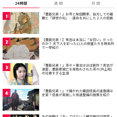
24時間
週 間
月 間
『豊臣兄弟！』お市と柴田勝家、自刃しての最
1
期と「辞世の句」…運命を共にした２人の悲劇
【豊臣兄弟！】秀吉は本当に「女狂い」だった
2
のか？ 天下人を彩った11人の側室たちを時系列
で一挙紹介
『豊臣兄弟！』茶々＝悪女はほぼ創作？秀吉が
3
溺愛、豊臣家滅亡を背負わされた茶々(井上和)
の壮絶すぎる生涯
『豊臣兄弟！』で描かれた織田信長の道普請は
4
史実？信長が実施した街道整備の施策を紹介
あの装飾は「炎」ではない？縄文時代の国宝・