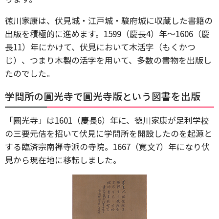
徳川家康は、伏見城・江戸城・駿府城に収蔵した書籍の
出版を積極的に進めます。1599（慶長4）年～1606（慶
長11）年にかけて、伏見において木活字（もくかつ
じ）、つまり木製の活字を用いて、多数の書物を出版し
たのでした。
学問所の圓光寺で圓光寺版という図書を出版
「圓光寺」は1601（慶長6）年に、徳川家康が足利学校
の三要元佶を招いて伏見に学問所を開設したのを起源と
する臨済宗南禅寺派の寺院。1667（寛文7）年になり伏
見から現在地に移転しました。