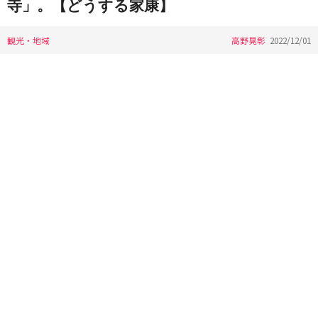
寺」。【どうする家康】
観光・地域
高野晃彰
2022/12/01