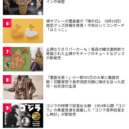
インの秘密
鳩サブレーの豊島屋が『鳩の日』（8月10日）
6
限定グッズ詳細を発表！今年はシリコンポーチ
「はとっこ」
土偶なりきりパーカーも！青森の縄文遺跡群で
7
発掘された土偶がモチーフのキュートなグッズ
が新発売
『豊臣兄弟！』小一郎の5万の大軍に徹底抗
8
戦！切腹覚悟で長宗我部元親に降伏を迫った武
将・谷忠澄の生涯
ゴジラの咆哮で目覚める朝…1954年公開『ゴジ
9
ラ』の貴重音源を搭載した「ゴジラ音声目覚ま
し時計」が新発売