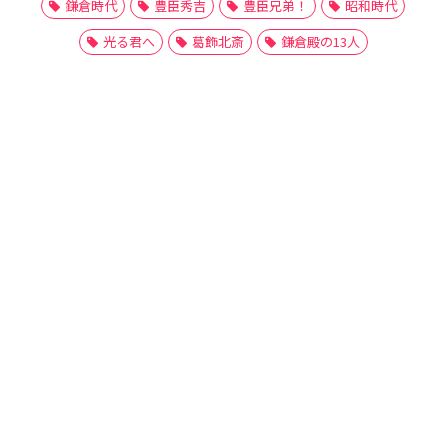
鎌倉時代
豊臣秀吉
豊臣兄弟！
昭和時代
光る君へ
葛飾北斎
鎌倉殿の13人