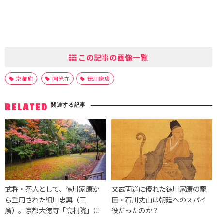
この記事の画像一覧
京都府
圓光寺
徳川家康
関連する記事
RELATED
武将・茶人として、徳川家康か
文武両道に優れた徳川家康の寵
ら重用された細川忠興（三
臣・石川丈山は朝廷へのスパイ
斎）。京都大徳寺「高桐院」に
役だったのか？