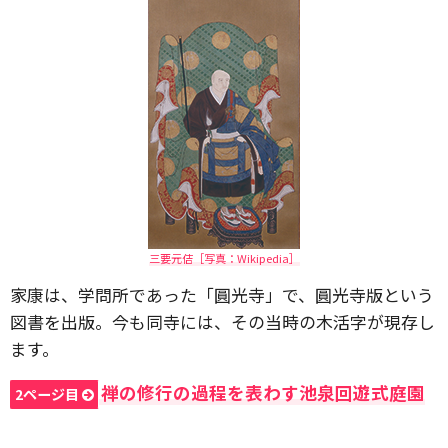
三要元佶［写真：Wikipedia］
家康は、学問所であった「圓光寺」で、圓光寺版という
図書を出版。今も同寺には、その当時の木活字が現存し
ます。
禅の修行の過程を表わす池泉回遊式庭園
2ページ目