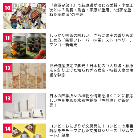
『豊臣兄弟！』で萩原護が演じる武将・小堀正
10
次とは？秀長・秀吉・家康が重用、“出家を重
ねた実務派”の生涯
しっかり抹茶の味わい、さらに果実の香りも楽
11
しめる「無糖フレーバー抹茶」ストロベリー、
マンゴー新発売
世界遺産決定で脚光！日本初の巨大都城・藤原
12
京を創り上げた知られざる女帝・持統天皇の凄
絶な執念
日本の四季折々の植物や情景を描くことに相応
13
しい色を集めた水彩色鉛筆『色辞典』が新発
売！
コンビニおにぎりが文房具に！コンビニの定番
14
商品をモチーフにした文房具シリーズ『ジムマ
ート』誕生