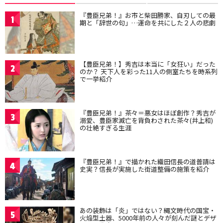
『豊臣兄弟！』お市と柴田勝家、自刃しての最
1
期と「辞世の句」…運命を共にした２人の悲劇
【豊臣兄弟！】秀吉は本当に「女狂い」だった
2
のか？ 天下人を彩った11人の側室たちを時系列
で一挙紹介
『豊臣兄弟！』茶々＝悪女はほぼ創作？秀吉が
3
溺愛、豊臣家滅亡を背負わされた茶々(井上和)
の壮絶すぎる生涯
『豊臣兄弟！』で描かれた織田信長の道普請は
4
史実？信長が実施した街道整備の施策を紹介
あの装飾は「炎」ではない？縄文時代の国宝・
5
火焔型土器、5000年前の人々が刻んだ謎とデザ