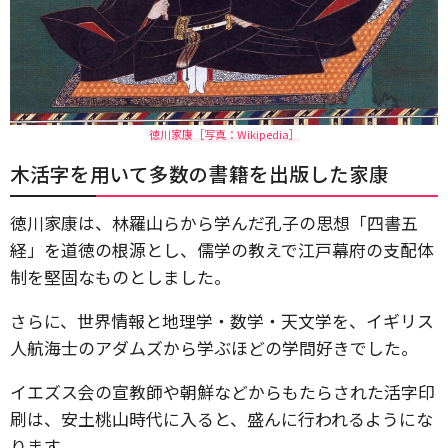
徳川家康［写真：Wikipedia］
木活字を用いて多数の書籍を出版した家康
徳川家康は、林羅山らから学んだ孔子の思想「四書五
経」を道徳の根源とし、儒学の教えで江戸幕府の支配体
制を堅固なものとしました。
さらに、世界情報と地理学・数学・天文学を、イギリス
人航海士のアダムズから学ぶほどの学問好きでした。
イエズス会の宣教師や朝鮮などからもたらされた活字印
刷は、安土桃山時代に入ると、盛んに行われるようにな
ります。