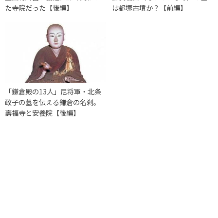
た寺院だった【後編】
は都塚古墳か？【前編】
「鎌倉殿の13人」尼将軍・北条
政子の墓を伝える鎌倉の名刹。
壽福寺と安養院【後編】