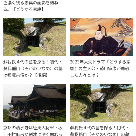
色濃く残る忠興の面影を訪ね
る。【どうする家康】
蘇我氏４代の墓を探る！初代・
2023年大河ドラマ『どうする家
蘇我稲目（そがのいなめ）の墓
康』の主人公・徳川家康が尊敬
は都塚古墳か？【後編】
した人々とは？
京都の清水寺は征夷大将軍・坂
蘇我氏４代の墓を探る！初代・
上田村麻呂が創建に深く関わっ
蘇我稲目（そがのいなめ）の墓