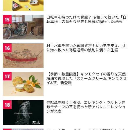
自転車を持つだけで税金？ 昭和まで続いた「自
15
転車税」の意外な歴史と脱税が横行した理由
村上水軍を率いた戦国武将！幼い弟を支え、共
16
に海へ散った得居通幸の波乱に満ちた生涯
【季節・数量限定】キンモクセイの香りを天然
17
精油で再現した「スチームクリーム キンモクセ
イ&茶」新登場
怪獣革を纏う！ダダ、エレキング…ウルトラ怪
18
獣モチーフの革を使った新アパレルコレクショ
ンが発表