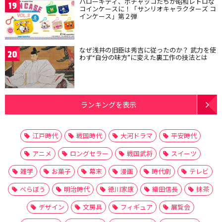
ハローキティ、ポチャッコたちが昭和レトロな
19
コインケースに！「サンリオキャラクターズ コ
インケース」第２弾
なぜ浅井の旧臣は秀吉に従ったのか？ 武力を使
20
わず“自分の味方”に変えた裏工作の技法とは
ランキングを表示
江戸時代
戦国時代
大河ドラマ
平安時代
アニメ
ロングセラー
戦国武将
スイーツ
雑学
お菓子
幕末
漫画
時代劇
テレビ
べらぼう
明治時代
徳川家康
織田信長
抹茶
デザイン
文房具
フィギュア
展覧会