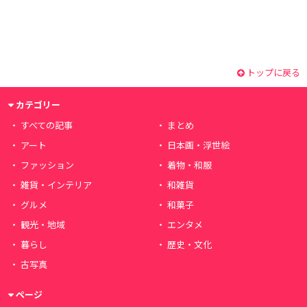
トップに戻る
カテゴリー
すべての記事
まとめ
アート
日本画・浮世絵
ファッション
着物・和服
雑貨・インテリア
和雑貨
グルメ
和菓子
観光・地域
エンタメ
暮らし
歴史・文化
古写真
ページ