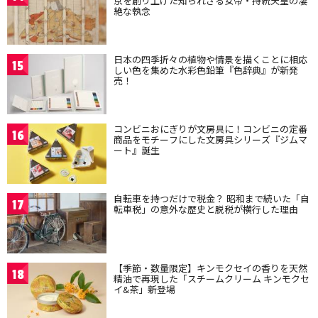
京を創り上げた知られざる女帝・持統天皇の凄
絶な執念
日本の四季折々の植物や情景を描くことに相応
15
しい色を集めた水彩色鉛筆『色辞典』が新発
売！
コンビニおにぎりが文房具に！コンビニの定番
16
商品をモチーフにした文房具シリーズ『ジムマ
ート』誕生
自転車を持つだけで税金？ 昭和まで続いた「自
17
転車税」の意外な歴史と脱税が横行した理由
【季節・数量限定】キンモクセイの香りを天然
18
精油で再現した「スチームクリーム キンモクセ
イ&茶」新登場