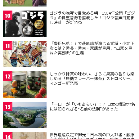
ゴジラの咆哮で目覚める朝…1954年公開『ゴジ
10
ラ』の貴重音源を搭載した「ゴジラ音声目覚ま
し時計」が新発売
『豊臣兄弟！』で萩原護が演じる武将・小堀正
11
次とは？秀長・秀吉・家康が重用、“出家を重
ねた実務派”の生涯
しっかり抹茶の味わい、さらに果実の香りも楽
12
しめる「無糖フレーバー抹茶」ストロベリー、
マンゴー新発売
「一口」が「いもあらい」！？ 日本の難読地名
13
には知られざる“名前の法則”があった
世界遺産決定で脚光！日本初の巨大都城・藤原
14