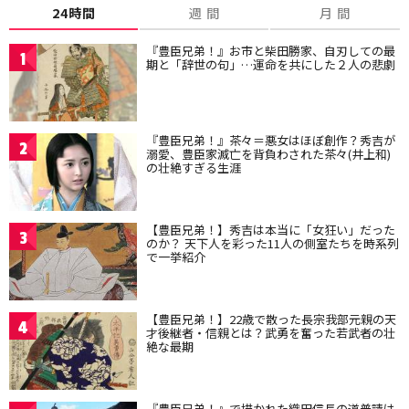
24時間
週 間
月 間
『豊臣兄弟！』お市と柴田勝家、自刃しての最
1
期と「辞世の句」…運命を共にした２人の悲劇
『豊臣兄弟！』茶々＝悪女はほぼ創作？秀吉が
2
溺愛、豊臣家滅亡を背負わされた茶々(井上和)
の壮絶すぎる生涯
【豊臣兄弟！】秀吉は本当に「女狂い」だった
3
のか？ 天下人を彩った11人の側室たちを時系列
で一挙紹介
【豊臣兄弟！】22歳で散った長宗我部元親の天
4
才後継者・信親とは？武勇を奮った若武者の壮
絶な最期
『豊臣兄弟！』で描かれた織田信長の道普請は