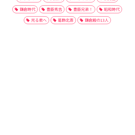
鎌倉時代
豊臣秀吉
豊臣兄弟！
昭和時代
光る君へ
葛飾北斎
鎌倉殿の13人