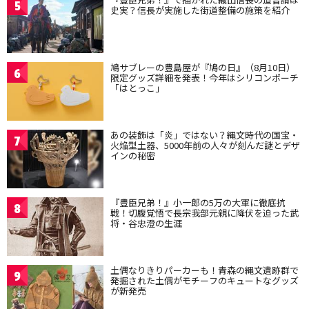
5
史実？信長が実施した街道整備の施策を紹介
鳩サブレーの豊島屋が『鳩の日』（8月10日）
6
限定グッズ詳細を発表！今年はシリコンポーチ
「はとっこ」
あの装飾は「炎」ではない？縄文時代の国宝・
7
火焔型土器、5000年前の人々が刻んだ謎とデザ
インの秘密
『豊臣兄弟！』小一郎の5万の大軍に徹底抗
8
戦！切腹覚悟で長宗我部元親に降伏を迫った武
将・谷忠澄の生涯
土偶なりきりパーカーも！青森の縄文遺跡群で
9
発掘された土偶がモチーフのキュートなグッズ
が新発売