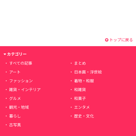
トップに戻る
カテゴリー
すべての記事
まとめ
アート
日本画・浮世絵
ファッション
着物・和服
雑貨・インテリア
和雑貨
グルメ
和菓子
観光・地域
エンタメ
暮らし
歴史・文化
古写真