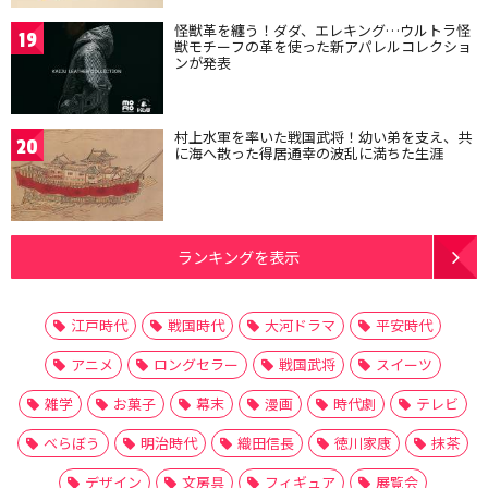
怪獣革を纏う！ダダ、エレキング…ウルトラ怪
19
獣モチーフの革を使った新アパレルコレクショ
ンが発表
村上水軍を率いた戦国武将！幼い弟を支え、共
20
に海へ散った得居通幸の波乱に満ちた生涯
ランキングを表示
江戸時代
戦国時代
大河ドラマ
平安時代
アニメ
ロングセラー
戦国武将
スイーツ
雑学
お菓子
幕末
漫画
時代劇
テレビ
べらぼう
明治時代
織田信長
徳川家康
抹茶
デザイン
文房具
フィギュア
展覧会