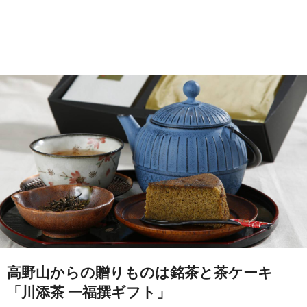
高野山からの贈りものは銘茶と茶ケーキ
「川添茶 一福撰ギフト」