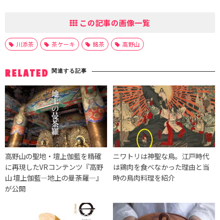
この記事の画像一覧
川添茶
茶ケーキ
銘茶
高野山
関連する記事
RELATED
高野山の聖地・壇上伽藍を精確
ニワトリは神聖な鳥。江戸時代
に再現したVRコンテンツ『高野
は鶏肉を食べなかった理由と当
山 壇上伽藍―地上の曼荼羅―』
時の鳥肉料理を紹介
が公開