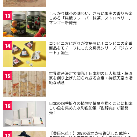
しっかり抹茶の味わい、さらに果実の香りも楽
13
しめる「無糖フレーバー抹茶」ストロベリー、
マンゴー新発売
コンビニおにぎりが文房具に！コンビニの定番
14
商品をモチーフにした文房具シリーズ『ジムマ
ート』誕生
世界遺産決定で脚光！日本初の巨大都城・藤原
15
京を創り上げた知られざる女帝・持統天皇の凄
絶な執念
日本の四季折々の植物や情景を描くことに相応
16
しい色を集めた水彩色鉛筆『色辞典』が新発
売！
【豊臣兄弟！】2度の改易から復活した武将・
17