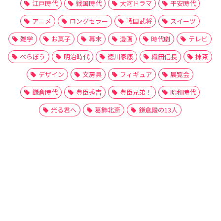
江戸時代
戦国時代
大河ドラマ
平安時代
アニメ
ロングセラー
戦国武将
スイーツ
雑学
お菓子
幕末
漫画
時代劇
テレビ
べらぼう
明治時代
徳川家康
織田信長
抹茶
デザイン
文房具
フィギュア
展覧会
鎌倉時代
豊臣秀吉
豊臣兄弟！
昭和時代
光る君へ
葛飾北斎
鎌倉殿の13人