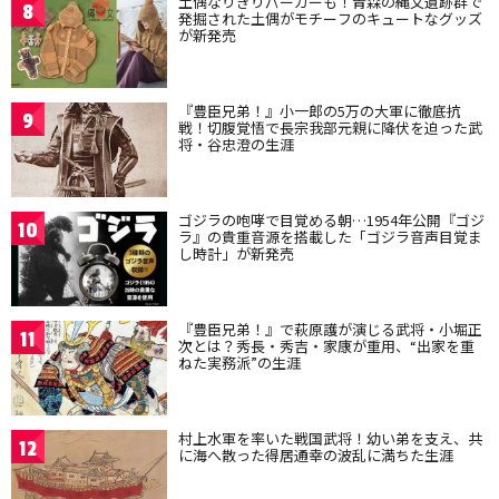
土偶なりきりパーカーも！青森の縄文遺跡群で
8
発掘された土偶がモチーフのキュートなグッズ
が新発売
『豊臣兄弟！』小一郎の5万の大軍に徹底抗
9
戦！切腹覚悟で長宗我部元親に降伏を迫った武
将・谷忠澄の生涯
ゴジラの咆哮で目覚める朝…1954年公開『ゴジ
10
ラ』の貴重音源を搭載した「ゴジラ音声目覚ま
し時計」が新発売
『豊臣兄弟！』で萩原護が演じる武将・小堀正
11
次とは？秀長・秀吉・家康が重用、“出家を重
ねた実務派”の生涯
村上水軍を率いた戦国武将！幼い弟を支え、共
12
に海へ散った得居通幸の波乱に満ちた生涯