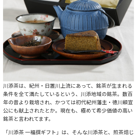
川添茶は、紀州・日置川上流にあって、銘茶が生まれる
条件を全て満たしているという、川添地域の銘茶。数百
年の昔より栽培され、かつては初代紀州藩主・徳川頼宣
公にも献上されたとか。現在も、極めて希少価値の高い
銘茶と言われてます。
「川添茶 一福撰ギフト」は、そんな川添茶と、煎茶焙じ