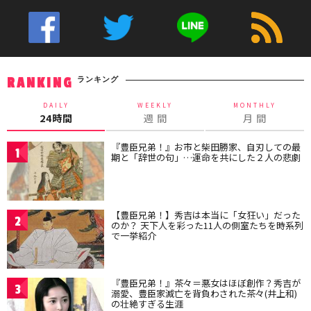
ランキング
RANKING
DAILY
WEEKLY
MONTHLY
24時間
週 間
月 間
『豊臣兄弟！』お市と柴田勝家、自刃しての最
1
期と「辞世の句」…運命を共にした２人の悲劇
【豊臣兄弟！】秀吉は本当に「女狂い」だった
2
のか？ 天下人を彩った11人の側室たちを時系列
で一挙紹介
『豊臣兄弟！』茶々＝悪女はほぼ創作？秀吉が
3
溺愛、豊臣家滅亡を背負わされた茶々(井上和)
の壮絶すぎる生涯