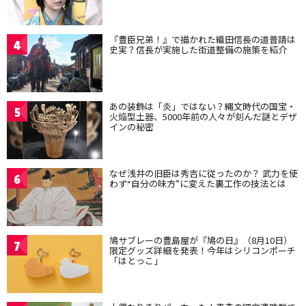
『豊臣兄弟！』で描かれた織田信長の道普請は
4
史実？信長が実施した街道整備の施策を紹介
あの装飾は「炎」ではない？縄文時代の国宝・
5
火焔型土器、5000年前の人々が刻んだ謎とデザ
インの秘密
なぜ浅井の旧臣は秀吉に従ったのか？ 武力を使
6
わず“自分の味方”に変えた裏工作の技法とは
鳩サブレーの豊島屋が『鳩の日』（8月10日）
7
限定グッズ詳細を発表！今年はシリコンポーチ
「はとっこ」