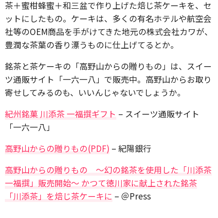
茶＋蜜柑蜂蜜＋和三盆で作り上げた焙じ茶ケーキを、セ
ットにしたもの。ケーキは、多くの有名ホテルや航空会
社等のOEM商品を手がけてきた地元の株式会社カワが、
豊潤な茶葉の香り漂うものに仕上げてるとか。
銘茶と茶ケーキの「高野山からの贈りもの」は、スイー
ツ通販サイト「一六一八」で販売中。高野山からお取り
寄せしてみるのも、いいんじゃないでしょうか。
紀州銘菓 川添茶 一福撰ギフト
– スイーツ通販サイト
「一六一八」
高野山からの贈りもの(PDF)
– 紀陽銀行
高野山からの贈りもの ～幻の銘茶を使用した「川添茶
一福撰」販売開始～ かつて徳川家に献上された銘茶
「川添茶」を焙じ茶ケーキに
– ＠Press