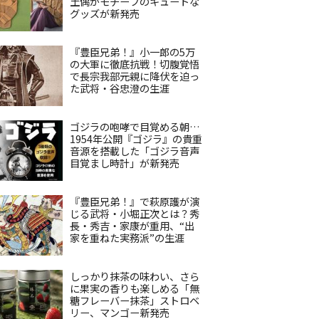
土偶がモチーフのキュートな
グッズが新発売
『豊臣兄弟！』小一郎の5万
の大軍に徹底抗戦！切腹覚悟
で長宗我部元親に降伏を迫っ
た武将・谷忠澄の生涯
ゴジラの咆哮で目覚める朝…
1954年公開『ゴジラ』の貴重
音源を搭載した「ゴジラ音声
目覚まし時計」が新発売
『豊臣兄弟！』で萩原護が演
じる武将・小堀正次とは？秀
長・秀吉・家康が重用、“出
家を重ねた実務派”の生涯
しっかり抹茶の味わい、さら
に果実の香りも楽しめる「無
糖フレーバー抹茶」ストロベ
リー、マンゴー新発売