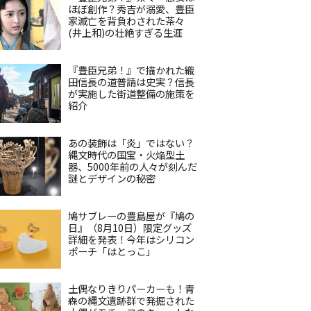
ほぼ創作？秀吉が溺愛、豊臣
家滅亡を背負わされた茶々
(井上和)の壮絶すぎる生涯
『豊臣兄弟！』で描かれた織
田信長の道普請は史実？信長
が実施した街道整備の施策を
紹介
あの装飾は「炎」ではない？
縄文時代の国宝・火焔型土
器、5000年前の人々が刻んだ
謎とデザインの秘密
鳩サブレーの豊島屋が『鳩の
日』（8月10日）限定グッズ
詳細を発表！今年はシリコン
ポーチ「はとっこ」
土偶なりきりパーカーも！青
森の縄文遺跡群で発掘された