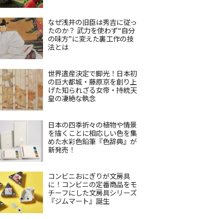
なぜ浅井の旧臣は秀吉に従っ
たのか？ 武力を使わず“自分
の味方”に変えた裏工作の技
法とは
世界遺産決定で脚光！日本初
の巨大都城・藤原京を創り上
げた知られざる女帝・持統天
皇の凄絶な執念
日本の四季折々の植物や情景
を描くことに相応しい色を集
めた水彩色鉛筆『色辞典』が
新発売！
コンビニおにぎりが文房具
に！コンビニの定番商品をモ
チーフにした文房具シリーズ
『ジムマート』誕生