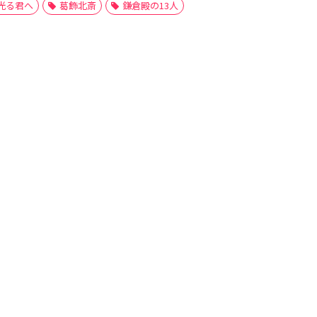
光る君へ
葛飾北斎
鎌倉殿の13人