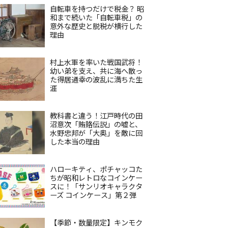
自転車を持つだけで税金？ 昭
和まで続いた「自転車税」の
意外な歴史と脱税が横行した
理由
村上水軍を率いた戦国武将！
幼い弟を支え、共に海へ散っ
た得居通幸の波乱に満ちた生
涯
教科書と違う！江戸時代の田
沼意次「賄賂伝説」の嘘と、
水野忠邦が「大奥」を敵に回
した本当の理由
ハローキティ、ポチャッコた
ちが昭和レトロなコインケー
スに！「サンリオキャラクタ
ーズ コインケース」第２弾
【季節・数量限定】キンモク