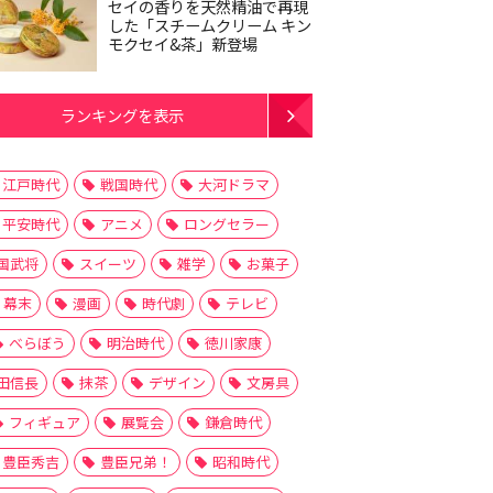
セイの香りを天然精油で再現
した「スチームクリーム キン
モクセイ&茶」新登場
ランキングを表示
江戸時代
戦国時代
大河ドラマ
平安時代
アニメ
ロングセラー
国武将
スイーツ
雑学
お菓子
幕末
漫画
時代劇
テレビ
べらぼう
明治時代
徳川家康
田信長
抹茶
デザイン
文房具
フィギュア
展覧会
鎌倉時代
豊臣秀吉
豊臣兄弟！
昭和時代