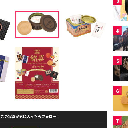
3
4
5
6
この写真が気に入ったらフォロー！
7