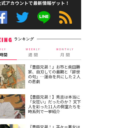
公式アカウントで最新情報ゲット！
ランキング
KING
ILY
WEEKLY
MONTHLY
4時間
週 間
月 間
『豊臣兄弟！』お市と柴田勝
家、自刃しての最期と「辞世
の句」…運命を共にした２人
の悲劇
【豊臣兄弟！】秀吉は本当に
「女狂い」だったのか？ 天下
人を彩った11人の側室たちを
時系列で一挙紹介
『豊臣兄弟！』茶々＝悪女は