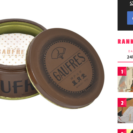
RAN
DA
2
1
2