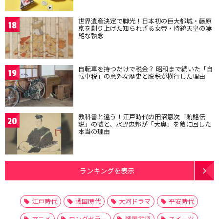
世界遺産決定で脚光！日本初の巨大都城・藤原
18
京を創り上げた知られざる女帝・持統天皇の凄
絶な執念
自転車を持つだけで税金？ 昭和まで続いた「自
19
転車税」の意外な歴史と脱税が横行した理由
教科書と違う！江戸時代の田沼意次「賄賂伝
20
説」の嘘と、水野忠邦が「大奥」を敵に回した
本当の理由
ランキングを表示
江戸時代
戦国時代
大河ドラマ
平安時代
アニメ
ロングセラー
戦国武将
スイーツ