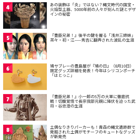
あの装飾は「炎」ではない？縄文時代の国宝・
4
火焔型土器、5000年前の人々が刻んだ謎とデザ
インの秘密
『豊臣兄弟！』後半の鍵を握る「浅井三姉妹」
5
茶々・初・江——秀吉に翻弄された波乱の生涯
鳩サブレーの豊島屋が『鳩の日』（8月10日）
6
限定グッズ詳細を発表！今年はシリコンポーチ
「はとっこ」
『豊臣兄弟！』小一郎の5万の大軍に徹底抗
7
戦！切腹覚悟で長宗我部元親に降伏を迫った武
将・谷忠澄の生涯
土偶なりきりパーカーも！青森の縄文遺跡群で
8
発掘された土偶がモチーフのキュートなグッズ
が新発売