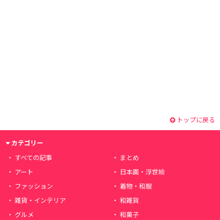
トップに戻る
カテゴリー
すべての記事
まとめ
アート
日本画・浮世絵
ファッション
着物・和服
雑貨・インテリア
和雑貨
グルメ
和菓子