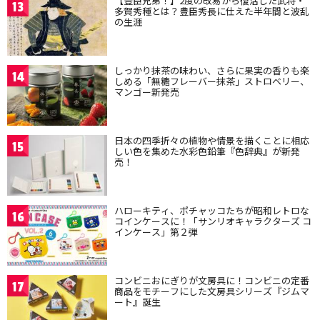
【豊臣兄弟！】2度の改易から復活した武将・
13
多賀秀種とは？豊臣秀長に仕えた半年間と波乱
の生涯
しっかり抹茶の味わい、さらに果実の香りも楽
14
しめる「無糖フレーバー抹茶」ストロベリー、
マンゴー新発売
日本の四季折々の植物や情景を描くことに相応
15
しい色を集めた水彩色鉛筆『色辞典』が新発
売！
ハローキティ、ポチャッコたちが昭和レトロな
16
コインケースに！「サンリオキャラクターズ コ
インケース」第２弾
コンビニおにぎりが文房具に！コンビニの定番
17
商品をモチーフにした文房具シリーズ『ジムマ
ート』誕生