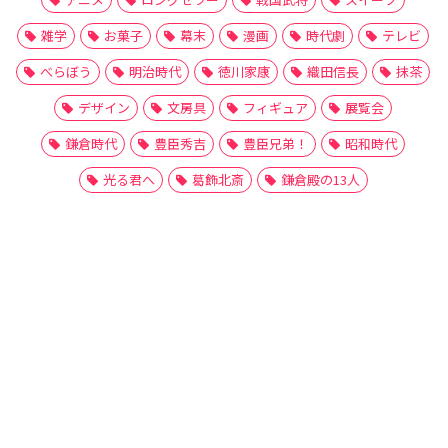
雑学
お菓子
幕末
漫画
時代劇
テレビ
べらぼう
明治時代
徳川家康
織田信長
抹茶
デザイン
文房具
フィギュア
展覧会
鎌倉時代
豊臣秀吉
豊臣兄弟！
昭和時代
光る君へ
葛飾北斎
鎌倉殿の13人