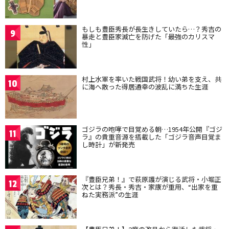
もしも豊臣秀長が長生きしていたら…？秀吉の
9
暴走と豊臣家滅亡を防げた「最強のカリスマ
性」
村上水軍を率いた戦国武将！幼い弟を支え、共
10
に海へ散った得居通幸の波乱に満ちた生涯
ゴジラの咆哮で目覚める朝…1954年公開『ゴジ
11
ラ』の貴重音源を搭載した「ゴジラ音声目覚ま
し時計」が新発売
『豊臣兄弟！』で萩原護が演じる武将・小堀正
12
次とは？秀長・秀吉・家康が重用、“出家を重
ねた実務派”の生涯