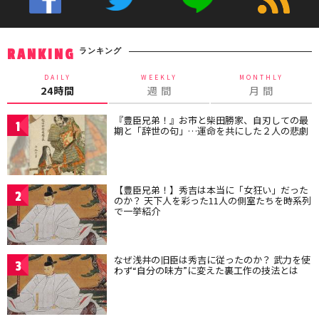
ランキング
RANKING
DAILY
WEEKLY
MONTHLY
24時間
週 間
月 間
『豊臣兄弟！』お市と柴田勝家、自刃しての最
1
期と「辞世の句」…運命を共にした２人の悲劇
【豊臣兄弟！】秀吉は本当に「女狂い」だった
2
のか？ 天下人を彩った11人の側室たちを時系列
で一挙紹介
なぜ浅井の旧臣は秀吉に従ったのか？ 武力を使
3
わず“自分の味方”に変えた裏工作の技法とは