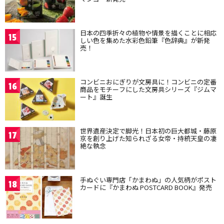
日本の四季折々の植物や情景を描くことに相応
15
しい色を集めた水彩色鉛筆『色辞典』が新発
売！
コンビニおにぎりが文房具に！コンビニの定番
16
商品をモチーフにした文房具シリーズ『ジムマ
ート』誕生
世界遺産決定で脚光！日本初の巨大都城・藤原
17
京を創り上げた知られざる女帝・持統天皇の凄
絶な執念
手ぬぐい専門店「かまわぬ」の人気柄がポスト
18
カードに『かまわぬ POSTCARD BOOK』発売