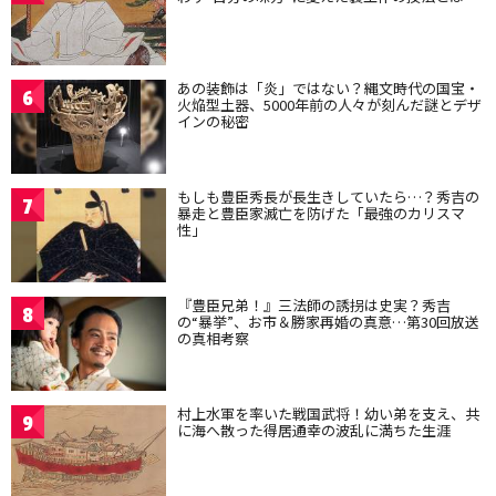
あの装飾は「炎」ではない？縄文時代の国宝・
6
火焔型土器、5000年前の人々が刻んだ謎とデザ
インの秘密
もしも豊臣秀長が長生きしていたら…？秀吉の
7
暴走と豊臣家滅亡を防げた「最強のカリスマ
性」
『豊臣兄弟！』三法師の誘拐は史実？秀吉
8
の“暴挙”、お市＆勝家再婚の真意…第30回放送
の真相考察
村上水軍を率いた戦国武将！幼い弟を支え、共
9
に海へ散った得居通幸の波乱に満ちた生涯