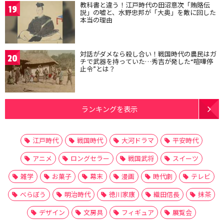
教科書と違う！江戸時代の田沼意次「賄賂伝
19
説」の嘘と、水野忠邦が「大奥」を敵に回した
本当の理由
対話がダメなら殺し合い！戦国時代の農民はガ
20
チで武器を持っていた…秀吉が発した“喧嘩停
止令”とは？
ランキングを表示
江戸時代
戦国時代
大河ドラマ
平安時代
アニメ
ロングセラー
戦国武将
スイーツ
雑学
お菓子
幕末
漫画
時代劇
テレビ
べらぼう
明治時代
徳川家康
織田信長
抹茶
デザイン
文房具
フィギュア
展覧会