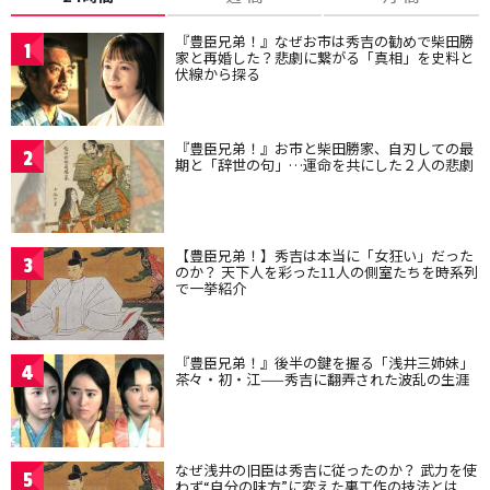
『豊臣兄弟！』なぜお市は秀吉の勧めで柴田勝
1
家と再婚した？悲劇に繋がる「真相」を史料と
伏線から探る
『豊臣兄弟！』お市と柴田勝家、自刃しての最
2
期と「辞世の句」…運命を共にした２人の悲劇
【豊臣兄弟！】秀吉は本当に「女狂い」だった
3
のか？ 天下人を彩った11人の側室たちを時系列
で一挙紹介
『豊臣兄弟！』後半の鍵を握る「浅井三姉妹」
4
茶々・初・江——秀吉に翻弄された波乱の生涯
なぜ浅井の旧臣は秀吉に従ったのか？ 武力を使
5
わず“自分の味方”に変えた裏工作の技法とは