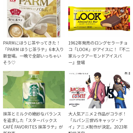
PARMにほうじ茶やってきた！
1962年発売のロングセラーチョ
「PARM ほうじ茶ラテ」6本入り
コ「LOOK」がアイスに！『不二
新登場。一晩で全部いっちゃい
家ルックアーモンドアイスバ
そう♡
ー』登場
抹茶とミルクの絶妙なバランス
大人気アニメ２作品がコラボ！
を追求した「スターバックス
「ルパン三世VSキャッツ・ア
CAFÉ FAVORITES 抹茶ラテ」が
イ」アニメ制作が決定。2023年