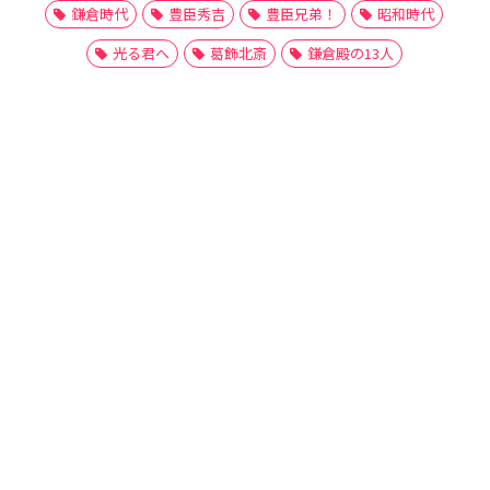
鎌倉時代
豊臣秀吉
豊臣兄弟！
昭和時代
光る君へ
葛飾北斎
鎌倉殿の13人