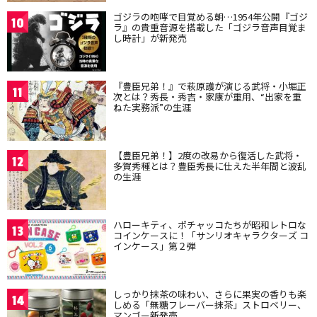
ゴジラの咆哮で目覚める朝…1954年公開『ゴジ
10
ラ』の貴重音源を搭載した「ゴジラ音声目覚ま
し時計」が新発売
『豊臣兄弟！』で萩原護が演じる武将・小堀正
11
次とは？秀長・秀吉・家康が重用、“出家を重
ねた実務派”の生涯
【豊臣兄弟！】2度の改易から復活した武将・
12
多賀秀種とは？豊臣秀長に仕えた半年間と波乱
の生涯
ハローキティ、ポチャッコたちが昭和レトロな
13
コインケースに！「サンリオキャラクターズ コ
インケース」第２弾
しっかり抹茶の味わい、さらに果実の香りも楽
14
しめる「無糖フレーバー抹茶」ストロベリー、
マンゴー新発売