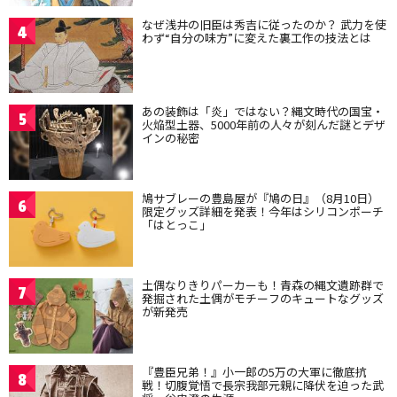
なぜ浅井の旧臣は秀吉に従ったのか？ 武力を使
4
わず“自分の味方”に変えた裏工作の技法とは
あの装飾は「炎」ではない？縄文時代の国宝・
5
火焔型土器、5000年前の人々が刻んだ謎とデザ
インの秘密
鳩サブレーの豊島屋が『鳩の日』（8月10日）
6
限定グッズ詳細を発表！今年はシリコンポーチ
「はとっこ」
土偶なりきりパーカーも！青森の縄文遺跡群で
7
発掘された土偶がモチーフのキュートなグッズ
が新発売
『豊臣兄弟！』小一郎の5万の大軍に徹底抗
8
戦！切腹覚悟で長宗我部元親に降伏を迫った武