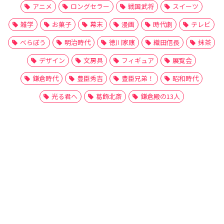
アニメ
ロングセラー
戦国武将
スイーツ
雑学
お菓子
幕末
漫画
時代劇
テレビ
べらぼう
明治時代
徳川家康
織田信長
抹茶
デザイン
文房具
フィギュア
展覧会
鎌倉時代
豊臣秀吉
豊臣兄弟！
昭和時代
光る君へ
葛飾北斎
鎌倉殿の13人