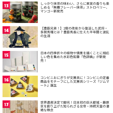
しっかり抹茶の味わい、さらに果実の香りも楽
13
しめる「無糖フレーバー抹茶」ストロベリー、
マンゴー新発売
【豊臣兄弟！】2度の改易から復活した武将・
14
多賀秀種とは？豊臣秀長に仕えた半年間と波乱
の生涯
日本の四季折々の植物や情景を描くことに相応
15
しい色を集めた水彩色鉛筆『色辞典』が新発
売！
コンビニおにぎりが文房具に！コンビニの定番
16
商品をモチーフにした文房具シリーズ『ジムマ
ート』誕生
世界遺産決定で脚光！日本初の巨大都城・藤原
17
京を創り上げた知られざる女帝・持統天皇の凄
絶な執念