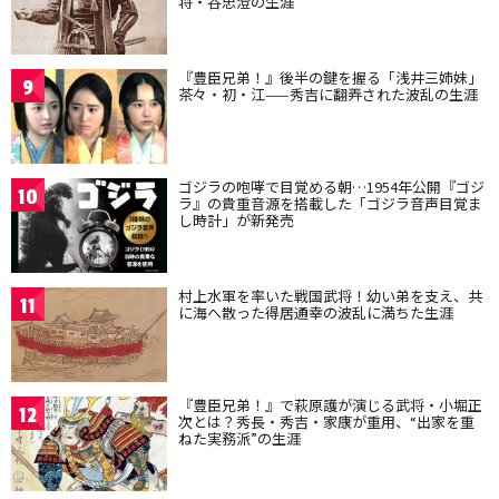
将・谷忠澄の生涯
『豊臣兄弟！』後半の鍵を握る「浅井三姉妹」
9
茶々・初・江——秀吉に翻弄された波乱の生涯
ゴジラの咆哮で目覚める朝…1954年公開『ゴジ
10
ラ』の貴重音源を搭載した「ゴジラ音声目覚ま
し時計」が新発売
村上水軍を率いた戦国武将！幼い弟を支え、共
11
に海へ散った得居通幸の波乱に満ちた生涯
『豊臣兄弟！』で萩原護が演じる武将・小堀正
12
次とは？秀長・秀吉・家康が重用、“出家を重
ねた実務派”の生涯