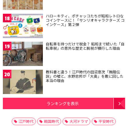
ハローキティ、ポチャッコたちが昭和レトロな
18
コインケースに！「サンリオキャラクターズ コ
インケース」第２弾
自転車を持つだけで税金？ 昭和まで続いた「自
19
転車税」の意外な歴史と脱税が横行した理由
教科書と違う！江戸時代の田沼意次「賄賂伝
20
説」の嘘と、水野忠邦が「大奥」を敵に回した
本当の理由
ランキングを表示
江戸時代
戦国時代
大河ドラマ
平安時代