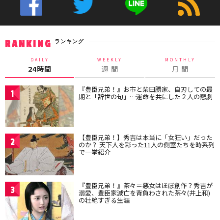
ランキング
RANKING
DAILY
WEEKLY
MONTHLY
24時間
週 間
月 間
『豊臣兄弟！』お市と柴田勝家、自刃しての最
1
期と「辞世の句」…運命を共にした２人の悲劇
【豊臣兄弟！】秀吉は本当に「女狂い」だった
2
のか？ 天下人を彩った11人の側室たちを時系列
で一挙紹介
『豊臣兄弟！』茶々＝悪女はほぼ創作？秀吉が
3
溺愛、豊臣家滅亡を背負わされた茶々(井上和)
の壮絶すぎる生涯