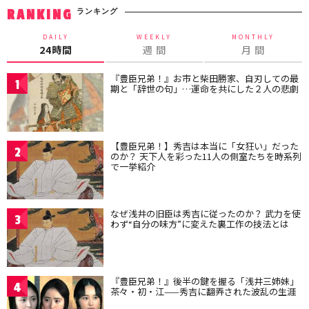
ランキング
RANKING
DAILY
WEEKLY
MONTHLY
24時間
週 間
月 間
『豊臣兄弟！』お市と柴田勝家、自刃しての最
1
期と「辞世の句」…運命を共にした２人の悲劇
【豊臣兄弟！】秀吉は本当に「女狂い」だった
2
のか？ 天下人を彩った11人の側室たちを時系列
で一挙紹介
なぜ浅井の旧臣は秀吉に従ったのか？ 武力を使
3
わず“自分の味方”に変えた裏工作の技法とは
『豊臣兄弟！』後半の鍵を握る「浅井三姉妹」
4
茶々・初・江——秀吉に翻弄された波乱の生涯