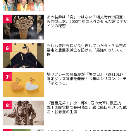
あの装飾は「炎」ではない？縄文時代の国宝・
5
火焔型土器、5000年前の人々が刻んだ謎とデザ
インの秘密
もしも豊臣秀長が長生きしていたら…？秀吉の
6
暴走と豊臣家滅亡を防げた「最強のカリスマ
性」
鳩サブレーの豊島屋が『鳩の日』（8月10日）
7
限定グッズ詳細を発表！今年はシリコンポーチ
「はとっこ」
『豊臣兄弟！』小一郎の5万の大軍に徹底抗
8
戦！切腹覚悟で長宗我部元親に降伏を迫った武
将・谷忠澄の生涯