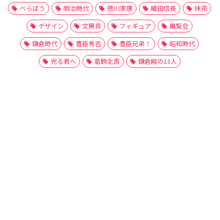
べらぼう
明治時代
徳川家康
織田信長
抹茶
デザイン
文房具
フィギュア
展覧会
鎌倉時代
豊臣秀吉
豊臣兄弟！
昭和時代
光る君へ
葛飾北斎
鎌倉殿の13人