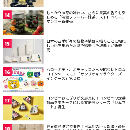
しっかり抹茶の味わい、さらに果実の香りも楽
14
しめる「無糖フレーバー抹茶」ストロベリー、
マンゴー新発売
日本の四季折々の植物や情景を描くことに相応
15
しい色を集めた水彩色鉛筆『色辞典』が新発
売！
ハローキティ、ポチャッコたちが昭和レトロな
16
コインケースに！「サンリオキャラクターズ コ
インケース」第２弾
コンビニおにぎりが文房具に！コンビニの定番
17
商品をモチーフにした文房具シリーズ『ジムマ
ート』誕生
世界遺産決定で脚光！日本初の巨大都城・藤原
18