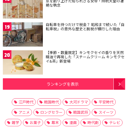
京を創り上げた知られざる女帝・持統天皇の凄
絶な執念
自転車を持つだけで税金？ 昭和まで続いた「自
19
転車税」の意外な歴史と脱税が横行した理由
【季節・数量限定】キンモクセイの香りを天然
20
精油で再現した「スチームクリーム キンモクセ
イ&茶」新登場
ランキングを表示
江戸時代
戦国時代
大河ドラマ
平安時代
アニメ
ロングセラー
戦国武将
スイーツ
雑学
お菓子
幕末
漫画
時代劇
テレビ