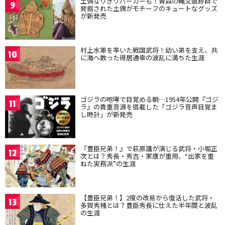
土偶なりきりパーカーも！青森の縄文遺跡群で
9
発掘された土偶がモチーフのキュートなグッズ
が新発売
村上水軍を率いた戦国武将！幼い弟を支え、共
10
に海へ散った得居通幸の波乱に満ちた生涯
ゴジラの咆哮で目覚める朝…1954年公開『ゴジ
11
ラ』の貴重音源を搭載した「ゴジラ音声目覚ま
し時計」が新発売
『豊臣兄弟！』で萩原護が演じる武将・小堀正
12
次とは？秀長・秀吉・家康が重用、“出家を重
ねた実務派”の生涯
【豊臣兄弟！】2度の改易から復活した武将・
13
多賀秀種とは？豊臣秀長に仕えた半年間と波乱
の生涯