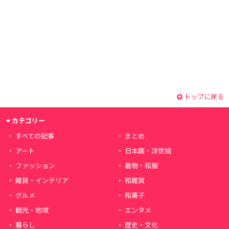
トップに戻る
カテゴリー
すべての記事
まとめ
アート
日本画・浮世絵
ファッション
着物・和服
雑貨・インテリア
和雑貨
グルメ
和菓子
観光・地域
エンタメ
暮らし
歴史・文化