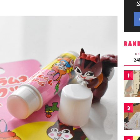
RAN
DA
2
1
2