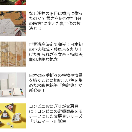
なぜ浅井の旧臣は秀吉に従っ
たのか？ 武力を使わず“自分
の味方”に変えた裏工作の技
法とは
世界遺産決定で脚光！日本初
の巨大都城・藤原京を創り上
げた知られざる女帝・持統天
皇の凄絶な執念
日本の四季折々の植物や情景
を描くことに相応しい色を集
めた水彩色鉛筆『色辞典』が
新発売！
コンビニおにぎりが文房具
に！コンビニの定番商品をモ
チーフにした文房具シリーズ
『ジムマート』誕生