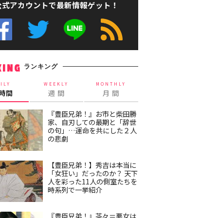
公式アカウントで最新情報ゲット！
ランキング
KING
ILY
WEEKLY
MONTHLY
4時間
週 間
月 間
『豊臣兄弟！』お市と柴田勝
家、自刃しての最期と「辞世
の句」…運命を共にした２人
の悲劇
【豊臣兄弟！】秀吉は本当に
「女狂い」だったのか？ 天下
人を彩った11人の側室たちを
時系列で一挙紹介
『豊臣兄弟！』茶々＝悪女は