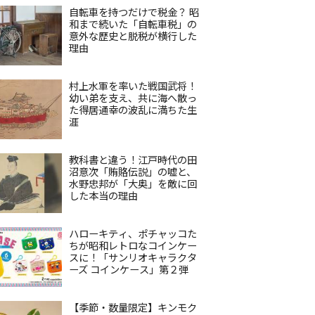
自転車を持つだけで税金？ 昭
和まで続いた「自転車税」の
意外な歴史と脱税が横行した
理由
村上水軍を率いた戦国武将！
幼い弟を支え、共に海へ散っ
た得居通幸の波乱に満ちた生
涯
教科書と違う！江戸時代の田
沼意次「賄賂伝説」の嘘と、
水野忠邦が「大奥」を敵に回
した本当の理由
ハローキティ、ポチャッコた
ちが昭和レトロなコインケー
スに！「サンリオキャラクタ
ーズ コインケース」第２弾
【季節・数量限定】キンモク