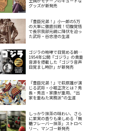
土偶がモチーフのキュートな
グッズが新発売
『豊臣兄弟！』小一郎の5万
の大軍に徹底抗戦！切腹覚悟
で長宗我部元親に降伏を迫っ
た武将・谷忠澄の生涯
ゴジラの咆哮で目覚める朝…
1954年公開『ゴジラ』の貴重
音源を搭載した「ゴジラ音声
目覚まし時計」が新発売
『豊臣兄弟！』で萩原護が演
じる武将・小堀正次とは？秀
長・秀吉・家康が重用、“出
家を重ねた実務派”の生涯
しっかり抹茶の味わい、さら
に果実の香りも楽しめる「無
糖フレーバー抹茶」ストロベ
リー、マンゴー新発売