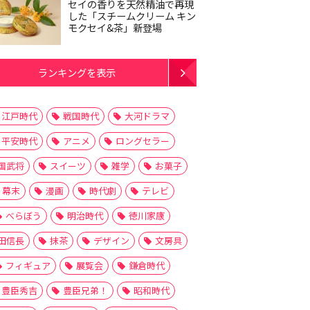
セイの香りを天然精油で再現
した「スチームクリーム キン
モクセイ&茶」新登場
ランキングを表示
江戸時代
戦国時代
大河ドラマ
平安時代
アニメ
ロングセラー
国武将
スイーツ
雑学
お菓子
幕末
漫画
時代劇
テレビ
べらぼう
明治時代
徳川家康
田信長
抹茶
デザイン
文房具
フィギュア
展覧会
鎌倉時代
豊臣秀吉
豊臣兄弟！
昭和時代