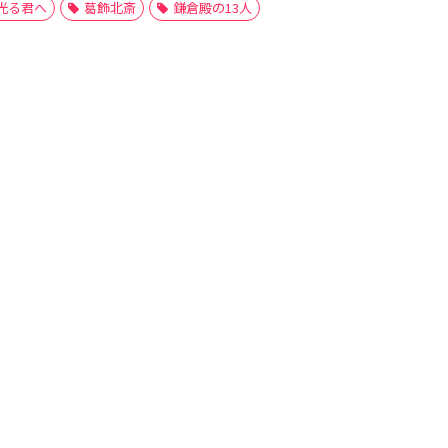
光る君へ
葛飾北斎
鎌倉殿の13人