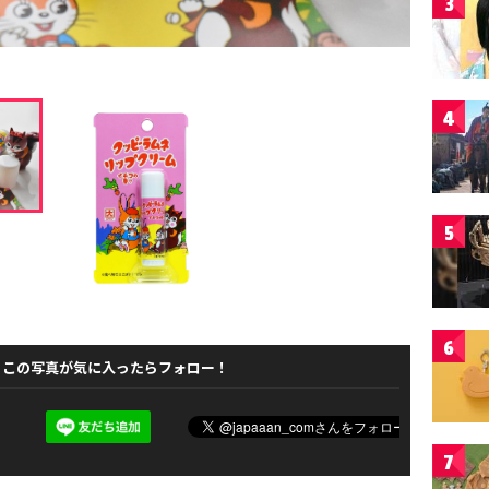
3
4
5
6
この写真が気に入ったらフォロー！
7