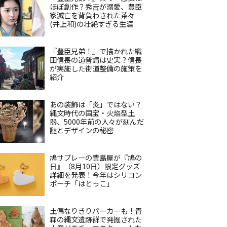
ほぼ創作？秀吉が溺愛、豊臣
家滅亡を背負わされた茶々
(井上和)の壮絶すぎる生涯
『豊臣兄弟！』で描かれた織
田信長の道普請は史実？信長
が実施した街道整備の施策を
紹介
あの装飾は「炎」ではない？
縄文時代の国宝・火焔型土
器、5000年前の人々が刻んだ
謎とデザインの秘密
鳩サブレーの豊島屋が『鳩の
日』（8月10日）限定グッズ
詳細を発表！今年はシリコン
ポーチ「はとっこ」
土偶なりきりパーカーも！青
森の縄文遺跡群で発掘された