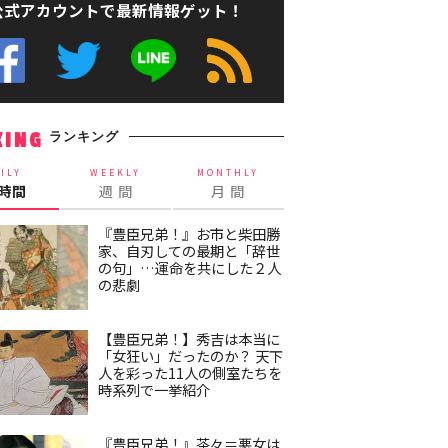
公式アカウントで最新情報ゲット！
ランキング
KING
ILY
WEEKLY
MONTHLY
4時間
週 間
月 間
『豊臣兄弟！』お市と柴田勝
家、自刃しての最期と「辞世
の句」…運命を共にした２人
の悲劇
【豊臣兄弟！】秀吉は本当に
「女狂い」だったのか？ 天下
人を彩った11人の側室たちを
時系列で一挙紹介
『豊臣兄弟！』茶々＝悪女は