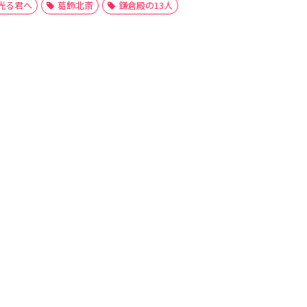
光る君へ
葛飾北斎
鎌倉殿の13人