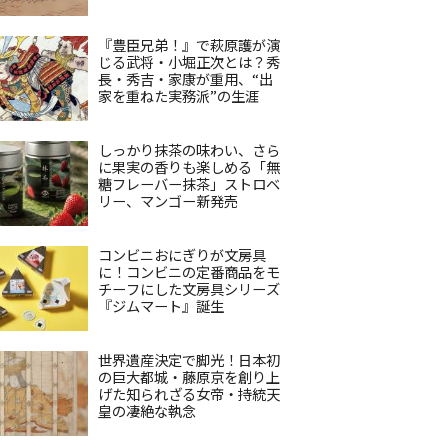
『豊臣兄弟！』で萩原護が演
じる武将・小堀正次とは？秀
長・秀吉・家康が重用、“出
家を重ねた実務派”の生涯
しっかり抹茶の味わい、さら
に果実の香りも楽しめる「無
糖フレーバー抹茶」ストロベ
リー、マンゴー新発売
コンビニおにぎりが文房具
に！コンビニの定番商品をモ
チーフにした文房具シリーズ
『ジムマート』誕生
世界遺産決定で脚光！日本初
の巨大都城・藤原京を創り上
げた知られざる女帝・持統天
皇の凄絶な執念