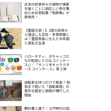
日本の四季折々の植物や情景
を描くことに相応しい色を集
めた水彩色鉛筆『色辞典』が
新発売！
【豊臣兄弟！】2度の改易か
ら復活した武将・多賀秀種と
は？豊臣秀長に仕えた半年間
と波乱の生涯
ハローキティ、ポチャッコた
ちが昭和レトロなコインケー
スに！「サンリオキャラクタ
ーズ コインケース」第２弾
自転車を持つだけで税金？ 昭
和まで続いた「自転車税」の
意外な歴史と脱税が横行した
理由
教科書と違う！江戸時代の田