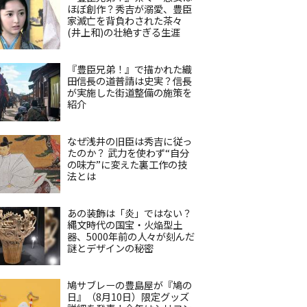
ほぼ創作？秀吉が溺愛、豊臣
家滅亡を背負わされた茶々
(井上和)の壮絶すぎる生涯
『豊臣兄弟！』で描かれた織
田信長の道普請は史実？信長
が実施した街道整備の施策を
紹介
なぜ浅井の旧臣は秀吉に従っ
たのか？ 武力を使わず“自分
の味方”に変えた裏工作の技
法とは
あの装飾は「炎」ではない？
縄文時代の国宝・火焔型土
器、5000年前の人々が刻んだ
謎とデザインの秘密
鳩サブレーの豊島屋が『鳩の
日』（8月10日）限定グッズ