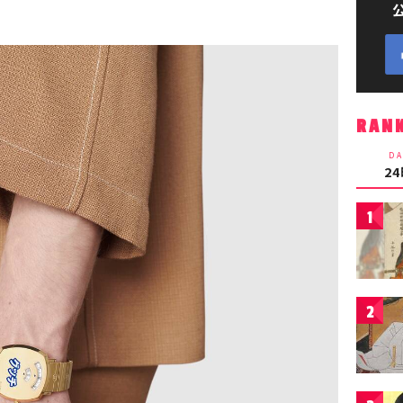
RAN
DA
2
1
2