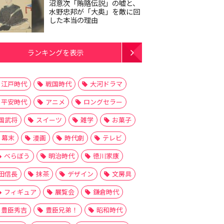
沼意次「賄賂伝説」の嘘と、
水野忠邦が「大奥」を敵に回
した本当の理由
ランキングを表示
江戸時代
戦国時代
大河ドラマ
平安時代
アニメ
ロングセラー
国武将
スイーツ
雑学
お菓子
幕末
漫画
時代劇
テレビ
べらぼう
明治時代
徳川家康
田信長
抹茶
デザイン
文房具
フィギュア
展覧会
鎌倉時代
豊臣秀吉
豊臣兄弟！
昭和時代