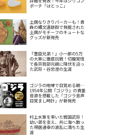
詳細を発表！今年はシリコン
ポーチ「はとっこ」
土偶なりきりパーカーも！青
森の縄文遺跡群で発掘された
土偶がモチーフのキュートな
グッズが新発売
『豊臣兄弟！』小一郎の5万
の大軍に徹底抗戦！切腹覚悟
で長宗我部元親に降伏を迫っ
た武将・谷忠澄の生涯
ゴジラの咆哮で目覚める朝…
1954年公開『ゴジラ』の貴重
音源を搭載した「ゴジラ音声
目覚まし時計」が新発売
村上水軍を率いた戦国武将！
幼い弟を支え、共に海へ散っ
た得居通幸の波乱に満ちた生
涯