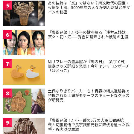
あの装飾は「炎」ではない？縄文時代の国宝・
5
火焔型土器、5000年前の人々が刻んだ謎とデザ
インの秘密
『豊臣兄弟！』後半の鍵を握る「浅井三姉妹」
6
茶々・初・江——秀吉に翻弄された波乱の生涯
鳩サブレーの豊島屋が『鳩の日』（8月10日）
7
限定グッズ詳細を発表！今年はシリコンポーチ
「はとっこ」
土偶なりきりパーカーも！青森の縄文遺跡群で
8
発掘された土偶がモチーフのキュートなグッズ
が新発売
『豊臣兄弟！』小一郎の5万の大軍に徹底抗
9
戦！切腹覚悟で長宗我部元親に降伏を迫った武
将・谷忠澄の生涯