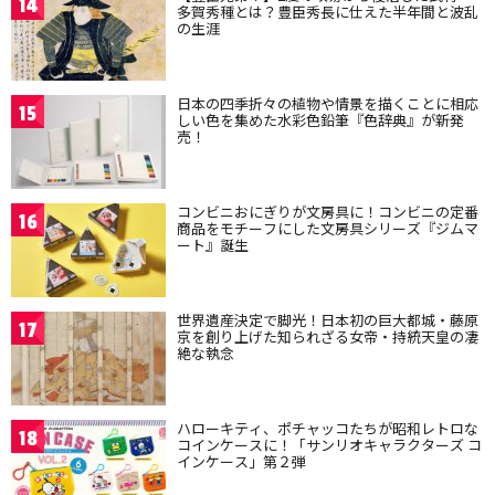
14
多賀秀種とは？豊臣秀長に仕えた半年間と波乱
の生涯
日本の四季折々の植物や情景を描くことに相応
15
しい色を集めた水彩色鉛筆『色辞典』が新発
売！
コンビニおにぎりが文房具に！コンビニの定番
16
商品をモチーフにした文房具シリーズ『ジムマ
ート』誕生
世界遺産決定で脚光！日本初の巨大都城・藤原
17
京を創り上げた知られざる女帝・持統天皇の凄
絶な執念
ハローキティ、ポチャッコたちが昭和レトロな
18
コインケースに！「サンリオキャラクターズ コ
インケース」第２弾