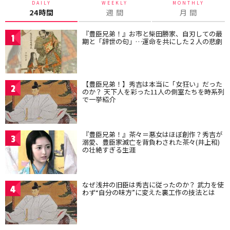
DAILY
WEEKLY
MONTHLY
24時間
週 間
月 間
『豊臣兄弟！』お市と柴田勝家、自刃しての最
1
期と「辞世の句」…運命を共にした２人の悲劇
【豊臣兄弟！】秀吉は本当に「女狂い」だった
2
のか？ 天下人を彩った11人の側室たちを時系列
で一挙紹介
『豊臣兄弟！』茶々＝悪女はほぼ創作？秀吉が
3
溺愛、豊臣家滅亡を背負わされた茶々(井上和)
の壮絶すぎる生涯
なぜ浅井の旧臣は秀吉に従ったのか？ 武力を使
4
わず“自分の味方”に変えた裏工作の技法とは