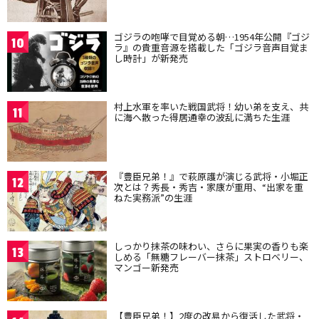
ゴジラの咆哮で目覚める朝…1954年公開『ゴジ
10
ラ』の貴重音源を搭載した「ゴジラ音声目覚ま
し時計」が新発売
村上水軍を率いた戦国武将！幼い弟を支え、共
11
に海へ散った得居通幸の波乱に満ちた生涯
『豊臣兄弟！』で萩原護が演じる武将・小堀正
12
次とは？秀長・秀吉・家康が重用、“出家を重
ねた実務派”の生涯
しっかり抹茶の味わい、さらに果実の香りも楽
13
しめる「無糖フレーバー抹茶」ストロベリー、
マンゴー新発売
【豊臣兄弟！】2度の改易から復活した武将・