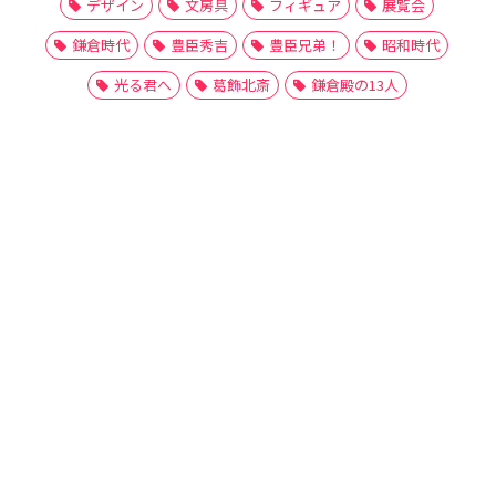
デザイン
文房具
フィギュア
展覧会
鎌倉時代
豊臣秀吉
豊臣兄弟！
昭和時代
光る君へ
葛飾北斎
鎌倉殿の13人