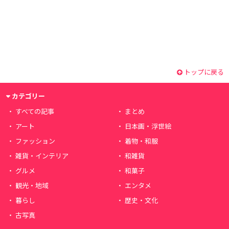
トップに戻る
カテゴリー
すべての記事
まとめ
アート
日本画・浮世絵
ファッション
着物・和服
雑貨・インテリア
和雑貨
グルメ
和菓子
観光・地域
エンタメ
暮らし
歴史・文化
古写真