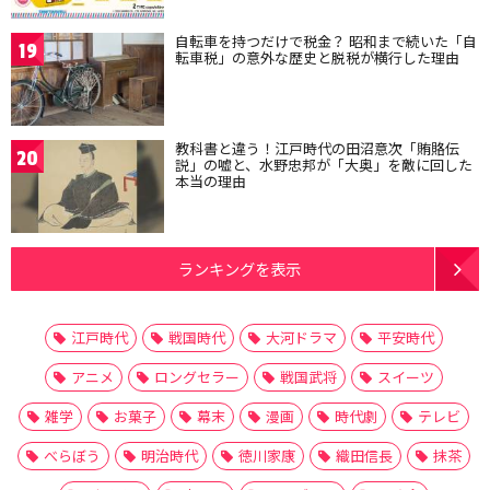
自転車を持つだけで税金？ 昭和まで続いた「自
19
転車税」の意外な歴史と脱税が横行した理由
教科書と違う！江戸時代の田沼意次「賄賂伝
20
説」の嘘と、水野忠邦が「大奥」を敵に回した
本当の理由
ランキングを表示
江戸時代
戦国時代
大河ドラマ
平安時代
アニメ
ロングセラー
戦国武将
スイーツ
雑学
お菓子
幕末
漫画
時代劇
テレビ
べらぼう
明治時代
徳川家康
織田信長
抹茶