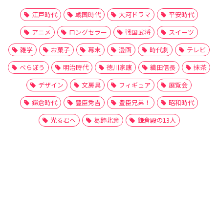
江戸時代
戦国時代
大河ドラマ
平安時代
アニメ
ロングセラー
戦国武将
スイーツ
雑学
お菓子
幕末
漫画
時代劇
テレビ
べらぼう
明治時代
徳川家康
織田信長
抹茶
デザイン
文房具
フィギュア
展覧会
鎌倉時代
豊臣秀吉
豊臣兄弟！
昭和時代
光る君へ
葛飾北斎
鎌倉殿の13人