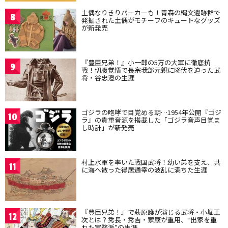
土偶なりきりパーカーも！青森の縄文遺跡群で
8
発掘された土偶がモチーフのキュートなグッズ
が新発売
『豊臣兄弟！』小一郎の5万の大軍に徹底抗
9
戦！切腹覚悟で長宗我部元親に降伏を迫った武
将・谷忠澄の生涯
ゴジラの咆哮で目覚める朝…1954年公開『ゴジ
10
ラ』の貴重音源を搭載した「ゴジラ音声目覚ま
し時計」が新発売
村上水軍を率いた戦国武将！幼い弟を支え、共
11
に海へ散った得居通幸の波乱に満ちた生涯
『豊臣兄弟！』で萩原護が演じる武将・小堀正
12
次とは？秀長・秀吉・家康が重用、“出家を重
ねた実務派”の生涯