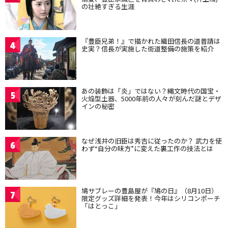
の壮絶すぎる生涯
『豊臣兄弟！』で描かれた織田信長の道普請は
4
史実？信長が実施した街道整備の施策を紹介
あの装飾は「炎」ではない？縄文時代の国宝・
5
火焔型土器、5000年前の人々が刻んだ謎とデザ
インの秘密
なぜ浅井の旧臣は秀吉に従ったのか？ 武力を使
6
わず“自分の味方”に変えた裏工作の技法とは
鳩サブレーの豊島屋が『鳩の日』（8月10日）
7
限定グッズ詳細を発表！今年はシリコンポーチ
「はとっこ」