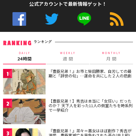
公式アカウントで最新情報ゲット！
ランキング
RANKING
DAILY
WEEKLY
MONTHLY
24時間
週 間
月 間
『豊臣兄弟！』お市と柴田勝家、自刃しての最
1
期と「辞世の句」…運命を共にした２人の悲劇
【豊臣兄弟！】秀吉は本当に「女狂い」だった
2
のか？ 天下人を彩った11人の側室たちを時系列
で一挙紹介
『豊臣兄弟！』茶々＝悪女はほぼ創作？秀吉が
3
溺愛、豊臣家滅亡を背負わされた茶々(井上和)