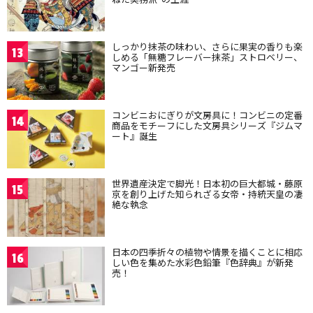
しっかり抹茶の味わい、さらに果実の香りも楽
13
しめる「無糖フレーバー抹茶」ストロベリー、
マンゴー新発売
コンビニおにぎりが文房具に！コンビニの定番
14
商品をモチーフにした文房具シリーズ『ジムマ
ート』誕生
世界遺産決定で脚光！日本初の巨大都城・藤原
15
京を創り上げた知られざる女帝・持統天皇の凄
絶な執念
日本の四季折々の植物や情景を描くことに相応
16
しい色を集めた水彩色鉛筆『色辞典』が新発
売！