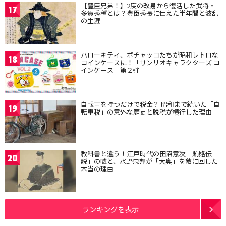
【豊臣兄弟！】2度の改易から復活した武将・
17
多賀秀種とは？豊臣秀長に仕えた半年間と波乱
の生涯
ハローキティ、ポチャッコたちが昭和レトロな
18
コインケースに！「サンリオキャラクターズ コ
インケース」第２弾
自転車を持つだけで税金？ 昭和まで続いた「自
19
転車税」の意外な歴史と脱税が横行した理由
教科書と違う！江戸時代の田沼意次「賄賂伝
20
説」の嘘と、水野忠邦が「大奥」を敵に回した
本当の理由
ランキングを表示