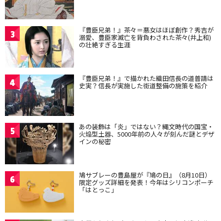
『豊臣兄弟！』茶々＝悪女はほぼ創作？秀吉が
3
溺愛、豊臣家滅亡を背負わされた茶々(井上和)
の壮絶すぎる生涯
『豊臣兄弟！』で描かれた織田信長の道普請は
4
史実？信長が実施した街道整備の施策を紹介
あの装飾は「炎」ではない？縄文時代の国宝・
5
火焔型土器、5000年前の人々が刻んだ謎とデザ
インの秘密
鳩サブレーの豊島屋が『鳩の日』（8月10日）
6
限定グッズ詳細を発表！今年はシリコンポーチ
「はとっこ」