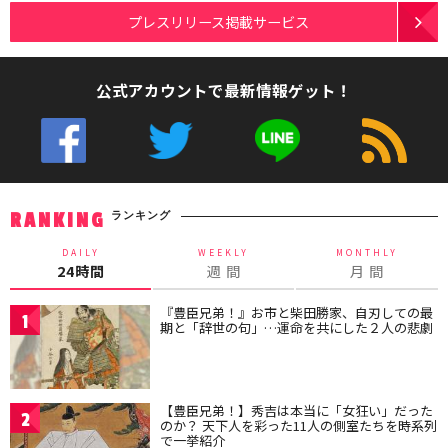
プレスリリース掲載サービス
公式アカウントで最新情報ゲット！
ランキング
RANKING
DAILY
WEEKLY
MONTHLY
24時間
週 間
月 間
『豊臣兄弟！』お市と柴田勝家、自刃しての最
1
期と「辞世の句」…運命を共にした２人の悲劇
【豊臣兄弟！】秀吉は本当に「女狂い」だった
2
のか？ 天下人を彩った11人の側室たちを時系列
で一挙紹介