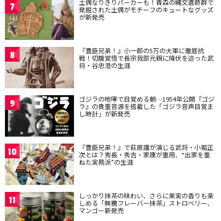
土偶なりきりパーカーも！青森の縄文遺跡群で
7
発掘された土偶がモチーフのキュートなグッズ
が新発売
『豊臣兄弟！』小一郎の5万の大軍に徹底抗
8
戦！切腹覚悟で長宗我部元親に降伏を迫った武
将・谷忠澄の生涯
ゴジラの咆哮で目覚める朝…1954年公開『ゴジ
9
ラ』の貴重音源を搭載した「ゴジラ音声目覚ま
し時計」が新発売
『豊臣兄弟！』で萩原護が演じる武将・小堀正
10
次とは？秀長・秀吉・家康が重用、“出家を重
ねた実務派”の生涯
しっかり抹茶の味わい、さらに果実の香りも楽
11
しめる「無糖フレーバー抹茶」ストロベリー、
マンゴー新発売