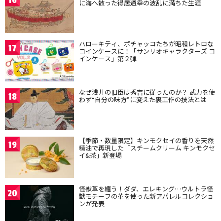
に海へ散った得居通幸の波乱に満ちた生涯
ハローキティ、ポチャッコたちが昭和レトロな
17
コインケースに！「サンリオキャラクターズ コ
インケース」第２弾
なぜ浅井の旧臣は秀吉に従ったのか？ 武力を使
18
わず“自分の味方”に変えた裏工作の技法とは
【季節・数量限定】キンモクセイの香りを天然
19
精油で再現した「スチームクリーム キンモクセ
イ&茶」新登場
怪獣革を纏う！ダダ、エレキング…ウルトラ怪
20
獣モチーフの革を使った新アパレルコレクショ
ンが発表