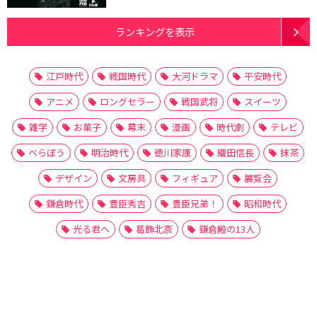
ランキングを表示
江戸時代
戦国時代
大河ドラマ
平安時代
アニメ
ロングセラー
戦国武将
スイーツ
雑学
お菓子
幕末
漫画
時代劇
テレビ
べらぼう
明治時代
徳川家康
織田信長
抹茶
デザイン
文房具
フィギュア
展覧会
鎌倉時代
豊臣秀吉
豊臣兄弟！
昭和時代
光る君へ
葛飾北斎
鎌倉殿の13人