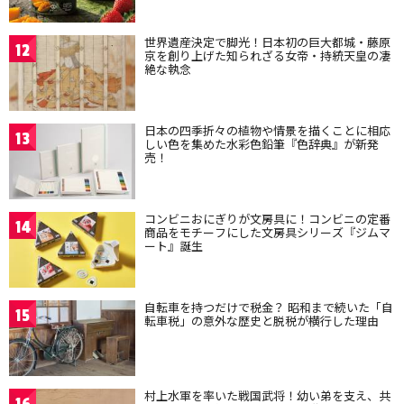
世界遺産決定で脚光！日本初の巨大都城・藤原
12
京を創り上げた知られざる女帝・持統天皇の凄
絶な執念
日本の四季折々の植物や情景を描くことに相応
13
しい色を集めた水彩色鉛筆『色辞典』が新発
売！
コンビニおにぎりが文房具に！コンビニの定番
14
商品をモチーフにした文房具シリーズ『ジムマ
ート』誕生
自転車を持つだけで税金？ 昭和まで続いた「自
15
転車税」の意外な歴史と脱税が横行した理由
村上水軍を率いた戦国武将！幼い弟を支え、共
16