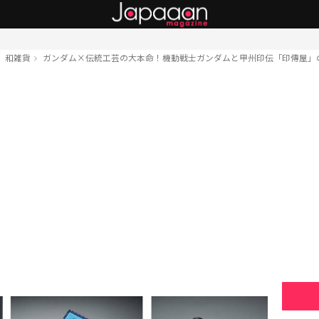
和雑貨
ガンダム×伝統工芸の大本命！機動戦士ガンダムと甲州印伝「印傳屋」