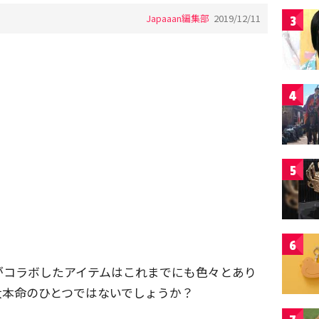
Japaaan編集部
2019/12/11
3
4
5
6
がコラボしたアイテムはこれまでにも色々とあり
大本命のひとつではないでしょうか？