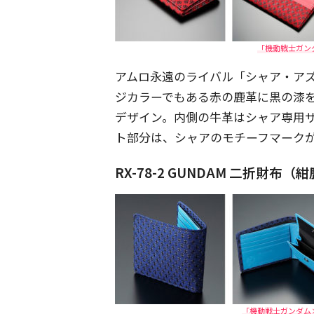
「機動戦士ガン
アムロ永遠のライバル「シャア・ア
ジカラーでもある赤の鹿革に黒の漆
デザイン。内側の牛革はシャア専用
ト部分は、シャアのモチーフマークが刻印
RX-78-2 GUNDAM 二折財
「機動戦士ガンダム×印