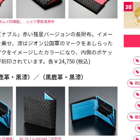
20
ダム×印傳屋」 シャア専用 長財布
ズナブル」赤い彗星バージョンの長財布。イメー
を乗せ、漆はジオン公国軍のマークをあしらった
ザクをイメージしたカラーになり、内側のポケッ
されています。各￥24,750 (税込)
布（紺鹿革・黒漆）／（黒鹿革・黒漆）
戦
織
傳屋」 RX-78-2 GUNDAM 二折財布