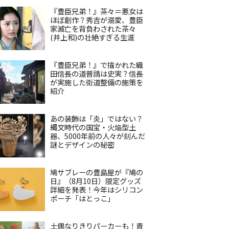
『豊臣兄弟！』茶々＝悪女は
ほぼ創作？秀吉が溺愛、豊臣
家滅亡を背負わされた茶々
(井上和)の壮絶すぎる生涯
『豊臣兄弟！』で描かれた織
田信長の道普請は史実？信長
が実施した街道整備の施策を
紹介
あの装飾は「炎」ではない？
縄文時代の国宝・火焔型土
器、5000年前の人々が刻んだ
謎とデザインの秘密
鳩サブレーの豊島屋が『鳩の
日』（8月10日）限定グッズ
詳細を発表！今年はシリコン
ポーチ「はとっこ」
土偶なりきりパーカーも！青