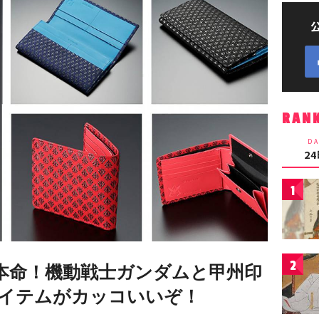
RAN
DA
2
1
2
本命！機動戦士ガンダムと甲州印
イテムがカッコいいぞ！