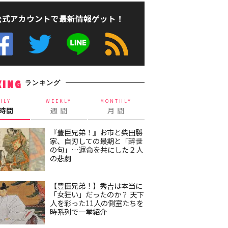
公式アカウントで最新情報ゲット！
ランキング
KING
ILY
WEEKLY
MONTHLY
4時間
週 間
月 間
『豊臣兄弟！』お市と柴田勝
家、自刃しての最期と「辞世
の句」…運命を共にした２人
の悲劇
【豊臣兄弟！】秀吉は本当に
「女狂い」だったのか？ 天下
人を彩った11人の側室たちを
時系列で一挙紹介