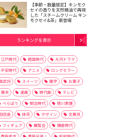
【季節・数量限定】キンモク
セイの香りを天然精油で再現
した「スチームクリーム キン
モクセイ&茶」新登場
ランキングを表示
江戸時代
戦国時代
大河ドラマ
平安時代
アニメ
ロングセラー
国武将
スイーツ
雑学
お菓子
幕末
漫画
時代劇
テレビ
べらぼう
明治時代
徳川家康
田信長
抹茶
デザイン
文房具
フィギュア
展覧会
鎌倉時代
豊臣秀吉
豊臣兄弟！
昭和時代