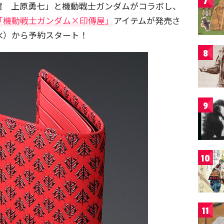
7
屋 上原勇七」と機動戦士ガンダムがコラボし、
「機動戦士ガンダム×印傳屋」
アイテムが発売さ
水）から予約スタート！
8
9
10
11