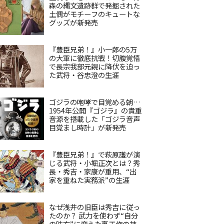
森の縄文遺跡群で発掘された
土偶がモチーフのキュートな
グッズが新発売
『豊臣兄弟！』小一郎の5万
の大軍に徹底抗戦！切腹覚悟
で長宗我部元親に降伏を迫っ
た武将・谷忠澄の生涯
ゴジラの咆哮で目覚める朝…
1954年公開『ゴジラ』の貴重
音源を搭載した「ゴジラ音声
目覚まし時計」が新発売
『豊臣兄弟！』で萩原護が演
じる武将・小堀正次とは？秀
長・秀吉・家康が重用、“出
家を重ねた実務派”の生涯
なぜ浅井の旧臣は秀吉に従っ
たのか？ 武力を使わず“自分
の味方”に変えた裏工作の技