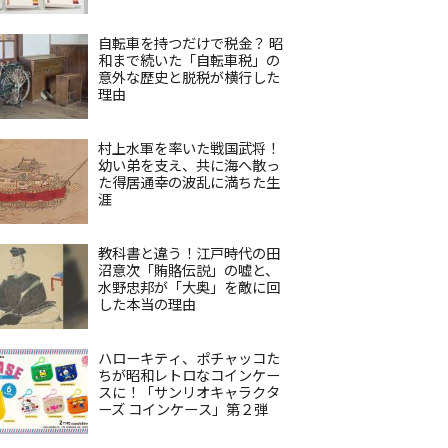
自転車を持つだけで税金？ 昭
和まで続いた「自転車税」の
意外な歴史と脱税が横行した
理由
村上水軍を率いた戦国武将！
幼い弟を支え、共に海へ散っ
た得居通幸の波乱に満ちた生
涯
教科書と違う！江戸時代の田
沼意次「賄賂伝説」の嘘と、
水野忠邦が「大奥」を敵に回
した本当の理由
ハローキティ、ポチャッコた
ちが昭和レトロなコインケー
スに！「サンリオキャラクタ
ーズ コインケース」第２弾