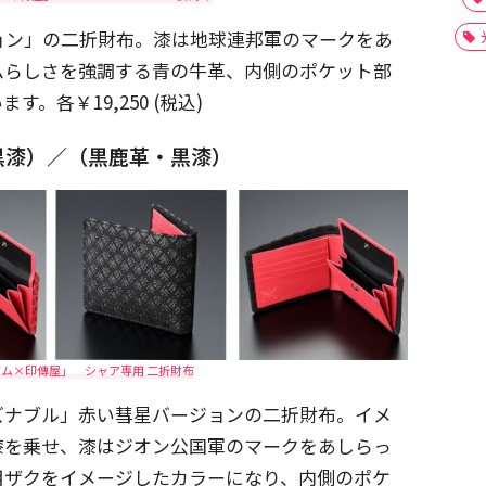
ョン」の二折財布。漆は地球連邦軍のマークをあ
ムらしさを強調する青の牛革、内側のポケット部
。各￥19,250 (税込)
黒漆）／（黒鹿革・黒漆）
ム×印傳屋」 シャア専用 二折財布
ズナブル」赤い彗星バージョンの二折財布。イメ
漆を乗せ、漆はジオン公国軍のマークをあしらっ
用ザクをイメージしたカラーになり、内側のポケ