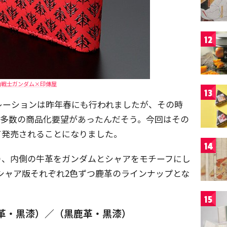
12
動戦士ガンダム×印傳屋
13
レーションは昨年春にも行われましたが、その時
も多数の商品化要望があったんだそう。今回はその
て発売されることになりました。
14
り、内側の牛革をガンダムとシャアをモチーフにし
シャア版それぞれ2色ずつ鹿革のラインナップとな
15
（紺鹿革・黒漆）／（黒鹿革・黒漆）