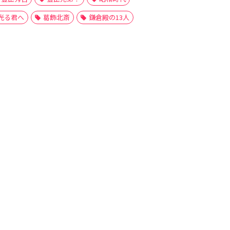
光る君へ
葛飾北斎
鎌倉殿の13人