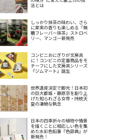
法とは
しっかり抹茶の味わい、さら
に果実の香りも楽しめる「無
糖フレーバー抹茶」ストロベ
リー、マンゴー新発売
コンビニおにぎりが文房具
に！コンビニの定番商品をモ
チーフにした文房具シリーズ
『ジムマート』誕生
世界遺産決定で脚光！日本初
の巨大都城・藤原京を創り上
げた知られざる女帝・持統天
皇の凄絶な執念
日本の四季折々の植物や情景
を描くことに相応しい色を集
めた水彩色鉛筆『色辞典』が
新発売！