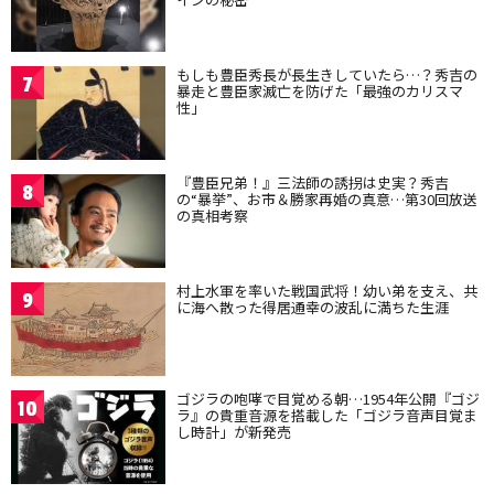
もしも豊臣秀長が長生きしていたら…？秀吉の
7
暴走と豊臣家滅亡を防げた「最強のカリスマ
性」
『豊臣兄弟！』三法師の誘拐は史実？秀吉
8
の“暴挙”、お市＆勝家再婚の真意…第30回放送
の真相考察
村上水軍を率いた戦国武将！幼い弟を支え、共
9
に海へ散った得居通幸の波乱に満ちた生涯
ゴジラの咆哮で目覚める朝…1954年公開『ゴジ
10
ラ』の貴重音源を搭載した「ゴジラ音声目覚ま
し時計」が新発売