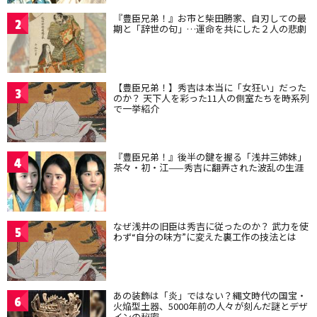
『豊臣兄弟！』お市と柴田勝家、自刃しての最
2
期と「辞世の句」…運命を共にした２人の悲劇
【豊臣兄弟！】秀吉は本当に「女狂い」だった
3
のか？ 天下人を彩った11人の側室たちを時系列
で一挙紹介
『豊臣兄弟！』後半の鍵を握る「浅井三姉妹」
4
茶々・初・江——秀吉に翻弄された波乱の生涯
なぜ浅井の旧臣は秀吉に従ったのか？ 武力を使
5
わず“自分の味方”に変えた裏工作の技法とは
あの装飾は「炎」ではない？縄文時代の国宝・
6
火焔型土器、5000年前の人々が刻んだ謎とデザ
インの秘密