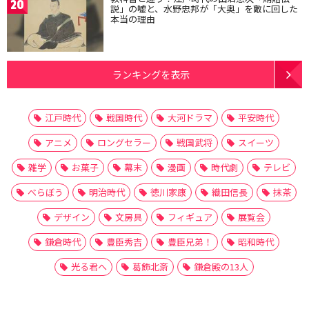
20
説」の嘘と、水野忠邦が「大奥」を敵に回した
本当の理由
ランキングを表示
江戸時代
戦国時代
大河ドラマ
平安時代
アニメ
ロングセラー
戦国武将
スイーツ
雑学
お菓子
幕末
漫画
時代劇
テレビ
べらぼう
明治時代
徳川家康
織田信長
抹茶
デザイン
文房具
フィギュア
展覧会
鎌倉時代
豊臣秀吉
豊臣兄弟！
昭和時代
光る君へ
葛飾北斎
鎌倉殿の13人