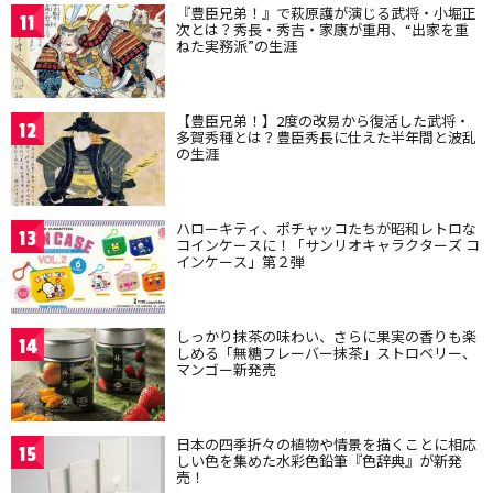
『豊臣兄弟！』で萩原護が演じる武将・小堀正
11
次とは？秀長・秀吉・家康が重用、“出家を重
ねた実務派”の生涯
【豊臣兄弟！】2度の改易から復活した武将・
12
多賀秀種とは？豊臣秀長に仕えた半年間と波乱
の生涯
ハローキティ、ポチャッコたちが昭和レトロな
13
コインケースに！「サンリオキャラクターズ コ
インケース」第２弾
しっかり抹茶の味わい、さらに果実の香りも楽
14
しめる「無糖フレーバー抹茶」ストロベリー、
マンゴー新発売
日本の四季折々の植物や情景を描くことに相応
15
しい色を集めた水彩色鉛筆『色辞典』が新発
売！