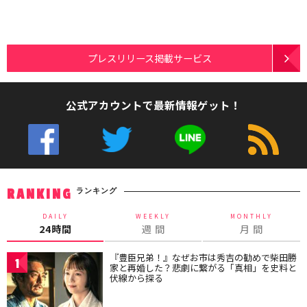
プレスリリース掲載サービス
公式アカウントで最新情報ゲット！
ランキング
RANKING
DAILY
WEEKLY
MONTHLY
24時間
週 間
月 間
『豊臣兄弟！』なぜお市は秀吉の勧めで柴田勝
1
家と再婚した？悲劇に繋がる「真相」を史料と
伏線から探る