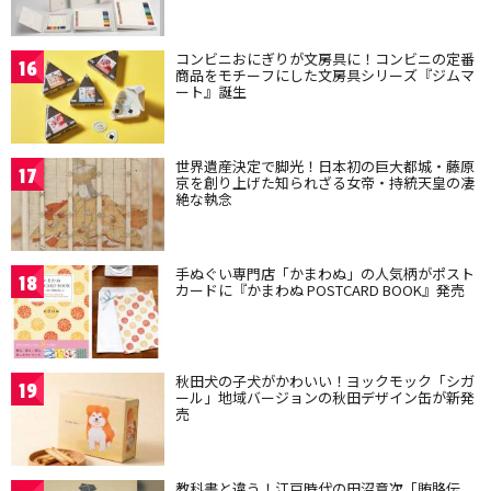
コンビニおにぎりが文房具に！コンビニの定番
16
商品をモチーフにした文房具シリーズ『ジムマ
ート』誕生
世界遺産決定で脚光！日本初の巨大都城・藤原
17
京を創り上げた知られざる女帝・持統天皇の凄
絶な執念
手ぬぐい専門店「かまわぬ」の人気柄がポスト
18
カードに『かまわぬ POSTCARD BOOK』発売
秋田犬の子犬がかわいい！ヨックモック「シガ
19
ール」地域バージョンの秋田デザイン缶が新発
売
教科書と違う！江戸時代の田沼意次「賄賂伝