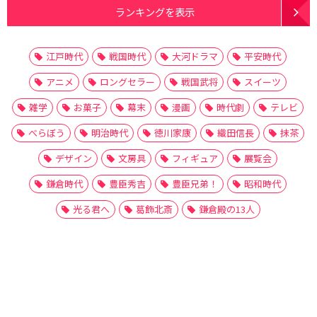
ランキングを表示
江戸時代
戦国時代
大河ドラマ
平安時代
アニメ
ロングセラー
戦国武将
スイーツ
雑学
お菓子
幕末
漫画
時代劇
テレビ
べらぼう
明治時代
徳川家康
織田信長
抹茶
デザイン
文房具
フィギュア
展覧会
鎌倉時代
豊臣秀吉
豊臣兄弟！
昭和時代
光る君へ
葛飾北斎
鎌倉殿の13人