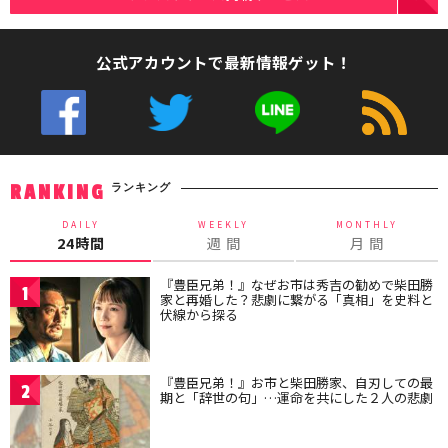
公式アカウントで最新情報ゲット！
ランキング
RANKING
DAILY
WEEKLY
MONTHLY
24時間
週 間
月 間
『豊臣兄弟！』なぜお市は秀吉の勧めで柴田勝
1
家と再婚した？悲劇に繋がる「真相」を史料と
伏線から探る
『豊臣兄弟！』お市と柴田勝家、自刃しての最
2
期と「辞世の句」…運命を共にした２人の悲劇