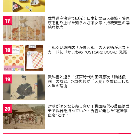
世界遺産決定で脚光！日本初の巨大都城・藤原
17
京を創り上げた知られざる女帝・持統天皇の凄
絶な執念
手ぬぐい専門店「かまわぬ」の人気柄がポスト
18
カードに『かまわぬ POSTCARD BOOK』発売
教科書と違う！江戸時代の田沼意次「賄賂伝
19
説」の嘘と、水野忠邦が「大奥」を敵に回した
本当の理由
対話がダメなら殺し合い！戦国時代の農民はガ
20
チで武器を持っていた…秀吉が発した“喧嘩停
止令”とは？