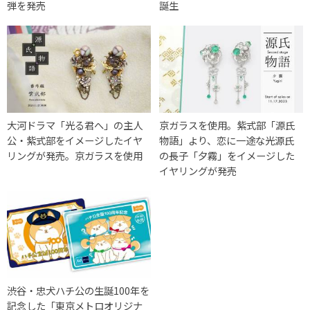
弾を発売
誕生
大河ドラマ「光る君へ」の主人
京ガラスを使用。紫式部「源氏
公・紫式部をイメージしたイヤ
物語」より、恋に一途な光源氏
リングが発売。京ガラスを使用
の長子「夕霧」をイメージした
イヤリングが発売
渋谷・忠犬ハチ公の生誕100年を
記念した「東京メトロオリジナ