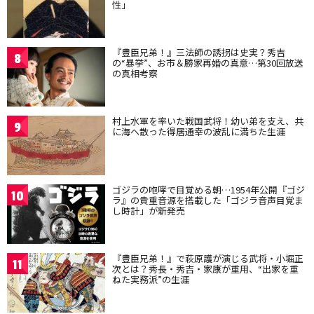
性」
『豊臣兄弟！』三法師の誘拐は史実？秀吉
8
の“暴挙”、お市＆勝家再婚の真意…第30回放送
の真相考察
村上水軍を率いた戦国武将！幼い弟を支え、共
9
に海へ散った得居通幸の波乱に満ちた生涯
ゴジラの咆哮で目覚める朝…1954年公開『ゴジ
10
ラ』の貴重音源を搭載した「ゴジラ音声目覚ま
し時計」が新発売
『豊臣兄弟！』で萩原護が演じる武将・小堀正
11
次とは？秀長・秀吉・家康が重用、“出家を重
ねた実務派”の生涯