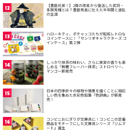
【豊臣兄弟！】2度の改易から復活した武将・
12
多賀秀種とは？豊臣秀長に仕えた半年間と波乱
の生涯
ハローキティ、ポチャッコたちが昭和レトロな
13
コインケースに！「サンリオキャラクターズ コ
インケース」第２弾
しっかり抹茶の味わい、さらに果実の香りも楽
14
しめる「無糖フレーバー抹茶」ストロベリー、
マンゴー新発売
日本の四季折々の植物や情景を描くことに相応
15
しい色を集めた水彩色鉛筆『色辞典』が新発
売！
コンビニおにぎりが文房具に！コンビニの定番
16
商品をモチーフにした文房具シリーズ『ジムマ
ート』誕生