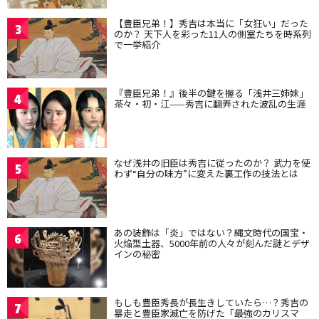
【豊臣兄弟！】秀吉は本当に「女狂い」だった
3
のか？ 天下人を彩った11人の側室たちを時系列
で一挙紹介
『豊臣兄弟！』後半の鍵を握る「浅井三姉妹」
4
茶々・初・江——秀吉に翻弄された波乱の生涯
なぜ浅井の旧臣は秀吉に従ったのか？ 武力を使
5
わず“自分の味方”に変えた裏工作の技法とは
あの装飾は「炎」ではない？縄文時代の国宝・
6
火焔型土器、5000年前の人々が刻んだ謎とデザ
インの秘密
もしも豊臣秀長が長生きしていたら…？秀吉の
7
暴走と豊臣家滅亡を防げた「最強のカリスマ