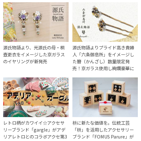
源氏物語より、光源氏の母・桐
源氏物語よりプライド高き貴婦
壺更衣をイメージした京ガラス
人「六条御息所」をイメージし
のイヤリングが新発売
た簪（かんざし）数量限定発
売！京ガラス使用し絢爛豪華に
レトロ柄がカワイイ☆アクセサ
枡に新たな価値を。伝統工芸
リーブランド「gargle」がアデ
「枡」を活用したアクセサリー
リアレトロとのコラボアクセ第3
ブランド「FOMUS Parure」が