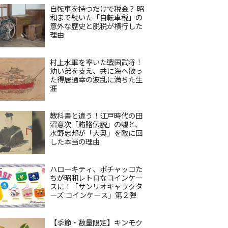
自転車を持つだけで税金？ 昭
和まで続いた「自転車税」の
意外な歴史と脱税が横行した
理由
村上水軍を率いた戦国武将！
幼い弟を支え、共に海へ散っ
た得居通幸の波乱に満ちた生
涯
教科書と違う！江戸時代の田
沼意次「賄賂伝説」の嘘と、
水野忠邦が「大奥」を敵に回
した本当の理由
ハローキティ、ポチャッコた
ちが昭和レトロなコインケー
スに！「サンリオキャラクタ
ーズ コインケース」第２弾
【季節・数量限定】キンモク