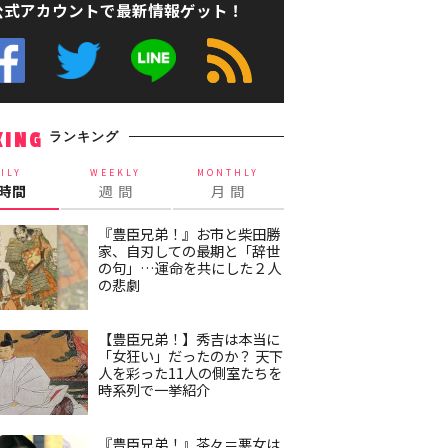
公式アカウントで最新情報ゲット！
ランキング
KING
ILY
WEEKLY
MONTHLY
4時間
週 間
月 間
『豊臣兄弟！』お市と柴田勝
家、自刃しての最期と「辞世
の句」…運命を共にした２人
の悲劇
【豊臣兄弟！】秀吉は本当に
「女狂い」だったのか？ 天下
人を彩った11人の側室たちを
時系列で一挙紹介
『豊臣兄弟！』茶々＝悪女は