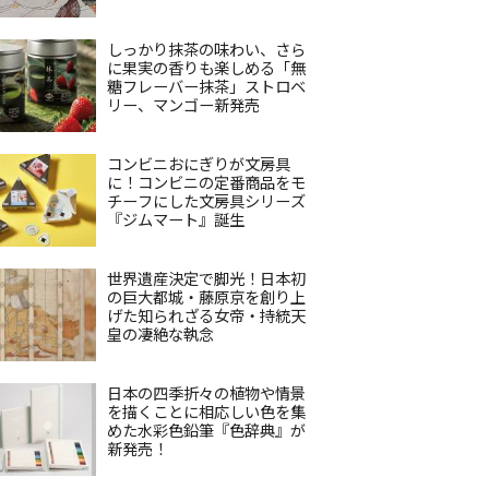
しっかり抹茶の味わい、さら
に果実の香りも楽しめる「無
糖フレーバー抹茶」ストロベ
リー、マンゴー新発売
コンビニおにぎりが文房具
に！コンビニの定番商品をモ
チーフにした文房具シリーズ
『ジムマート』誕生
世界遺産決定で脚光！日本初
の巨大都城・藤原京を創り上
げた知られざる女帝・持統天
皇の凄絶な執念
日本の四季折々の植物や情景
を描くことに相応しい色を集
めた水彩色鉛筆『色辞典』が
新発売！