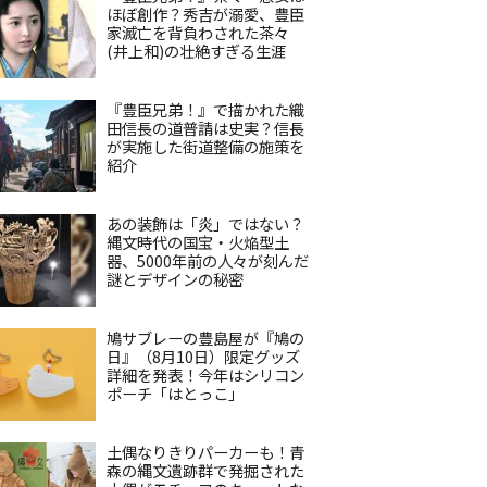
ほぼ創作？秀吉が溺愛、豊臣
家滅亡を背負わされた茶々
(井上和)の壮絶すぎる生涯
『豊臣兄弟！』で描かれた織
田信長の道普請は史実？信長
が実施した街道整備の施策を
紹介
あの装飾は「炎」ではない？
縄文時代の国宝・火焔型土
器、5000年前の人々が刻んだ
謎とデザインの秘密
鳩サブレーの豊島屋が『鳩の
日』（8月10日）限定グッズ
詳細を発表！今年はシリコン
ポーチ「はとっこ」
土偶なりきりパーカーも！青
森の縄文遺跡群で発掘された