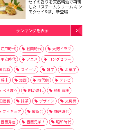
セイの香りを天然精油で再現
した「スチームクリーム キン
モクセイ&茶」新登場
ランキングを表示
江戸時代
戦国時代
大河ドラマ
平安時代
アニメ
ロングセラー
国武将
スイーツ
雑学
お菓子
幕末
漫画
時代劇
テレビ
べらぼう
明治時代
徳川家康
田信長
抹茶
デザイン
文房具
フィギュア
展覧会
鎌倉時代
豊臣秀吉
豊臣兄弟！
昭和時代