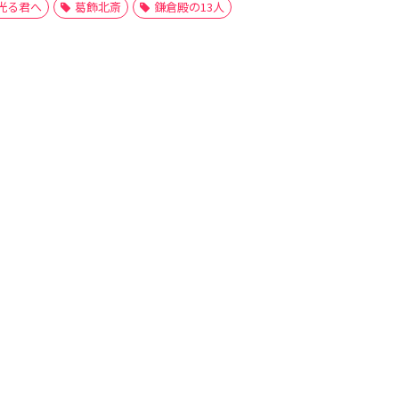
光る君へ
葛飾北斎
鎌倉殿の13人