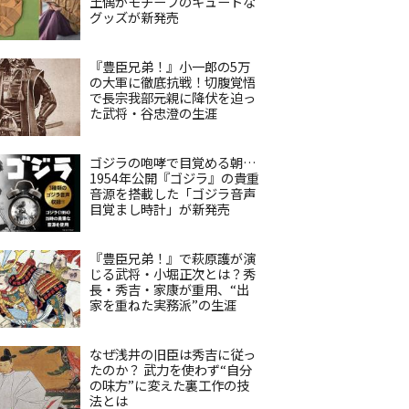
土偶がモチーフのキュートな
グッズが新発売
『豊臣兄弟！』小一郎の5万
の大軍に徹底抗戦！切腹覚悟
で長宗我部元親に降伏を迫っ
た武将・谷忠澄の生涯
ゴジラの咆哮で目覚める朝…
1954年公開『ゴジラ』の貴重
音源を搭載した「ゴジラ音声
目覚まし時計」が新発売
『豊臣兄弟！』で萩原護が演
じる武将・小堀正次とは？秀
長・秀吉・家康が重用、“出
家を重ねた実務派”の生涯
なぜ浅井の旧臣は秀吉に従っ
たのか？ 武力を使わず“自分
の味方”に変えた裏工作の技
法とは