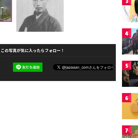
3
4
この写真が気に入ったらフォロー！
5
6
7