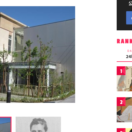
RAN
DA
2
1
2