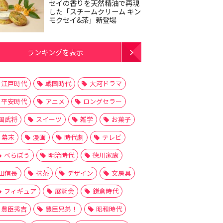
セイの香りを天然精油で再現
した「スチームクリーム キン
モクセイ&茶」新登場
ランキングを表示
江戸時代
戦国時代
大河ドラマ
平安時代
アニメ
ロングセラー
国武将
スイーツ
雑学
お菓子
幕末
漫画
時代劇
テレビ
べらぼう
明治時代
徳川家康
田信長
抹茶
デザイン
文房具
フィギュア
展覧会
鎌倉時代
豊臣秀吉
豊臣兄弟！
昭和時代