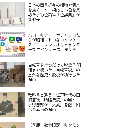
日本の四季折々の植物や情景
を描くことに相応しい色を集
めた水彩色鉛筆『色辞典』が
新発売！
ハローキティ、ポチャッコた
ちが昭和レトロなコインケー
スに！「サンリオキャラクタ
ーズ コインケース」第２弾
自転車を持つだけで税金？ 昭
和まで続いた「自転車税」の
意外な歴史と脱税が横行した
理由
教科書と違う！江戸時代の田
沼意次「賄賂伝説」の嘘と、
水野忠邦が「大奥」を敵に回
した本当の理由
【季節・数量限定】キンモク