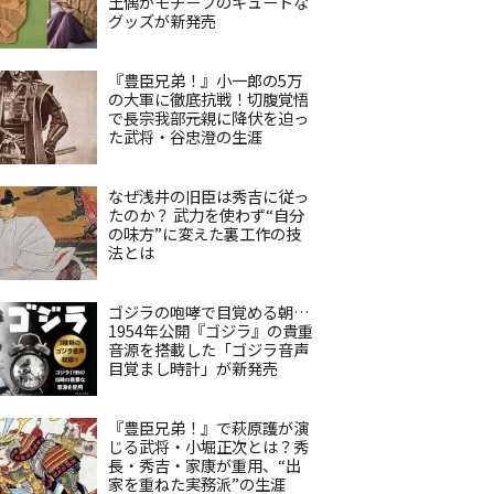
土偶がモチーフのキュートな
グッズが新発売
『豊臣兄弟！』小一郎の5万
の大軍に徹底抗戦！切腹覚悟
で長宗我部元親に降伏を迫っ
た武将・谷忠澄の生涯
なぜ浅井の旧臣は秀吉に従っ
たのか？ 武力を使わず“自分
の味方”に変えた裏工作の技
法とは
ゴジラの咆哮で目覚める朝…
1954年公開『ゴジラ』の貴重
音源を搭載した「ゴジラ音声
目覚まし時計」が新発売
『豊臣兄弟！』で萩原護が演
じる武将・小堀正次とは？秀
長・秀吉・家康が重用、“出
家を重ねた実務派”の生涯