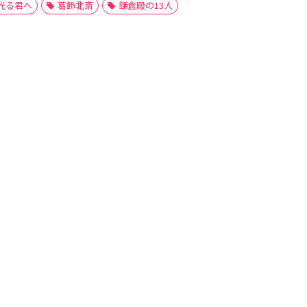
光る君へ
葛飾北斎
鎌倉殿の13人