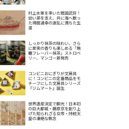
村上水軍を率いた戦国武将！
幼い弟を支え、共に海へ散っ
た得居通幸の波乱に満ちた生
涯
しっかり抹茶の味わい、さら
に果実の香りも楽しめる「無
糖フレーバー抹茶」ストロベ
リー、マンゴー新発売
コンビニおにぎりが文房具
に！コンビニの定番商品をモ
チーフにした文房具シリーズ
『ジムマート』誕生
世界遺産決定で脚光！日本初
の巨大都城・藤原京を創り上
げた知られざる女帝・持統天
皇の凄絶な執念