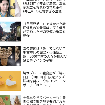
ほぼ創作？秀吉が溺愛、豊臣
家滅亡を背負わされた茶々
(井上和)の壮絶すぎる生涯
『豊臣兄弟！』で描かれた織
田信長の道普請は史実？信長
が実施した街道整備の施策を
紹介
あの装飾は「炎」ではない？
縄文時代の国宝・火焔型土
器、5000年前の人々が刻んだ
謎とデザインの秘密
鳩サブレーの豊島屋が『鳩の
日』（8月10日）限定グッズ
詳細を発表！今年はシリコン
ポーチ「はとっこ」
土偶なりきりパーカーも！青
森の縄文遺跡群で発掘された