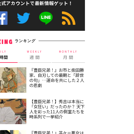
公式アカウントで最新情報ゲット！
ランキング
KING
ILY
WEEKLY
MONTHLY
4時間
週 間
月 間
『豊臣兄弟！』お市と柴田勝
家、自刃しての最期と「辞世
の句」…運命を共にした２人
の悲劇
【豊臣兄弟！】秀吉は本当に
「女狂い」だったのか？ 天下
人を彩った11人の側室たちを
時系列で一挙紹介
『豊臣兄弟！』茶々＝悪女は