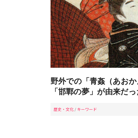
野外での「青姦（あおか
「邯鄲の夢」が由来だっ
歴史・文化
/
キーワード