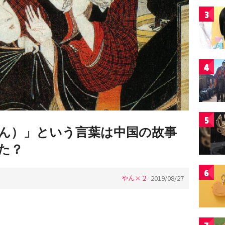
3
4
5
ん）」という言葉は中国の故事
た？
6
やん×２
2019/08/27