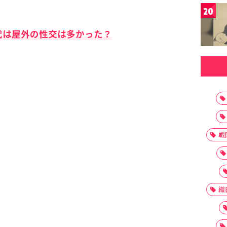
20
代は屋外の性交は多かった？
戦
織