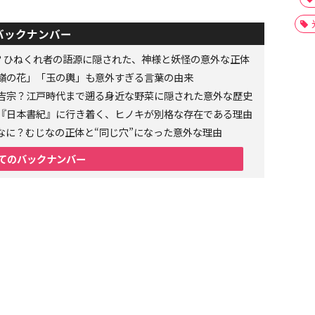
バックナンバー
者？ひねくれ者の語源に隠された、神様と妖怪の意外な正体
嶺の花」「玉の輿」も意外すぎる言葉の由来
吉宗？江戸時代まで遡る身近な野菜に隠された意外な歴史
『日本書紀』に行き着く、ヒノキが別格な存在である理由
なに？むじなの正体と“同じ穴”になった意外な理由
てのバックナンバー