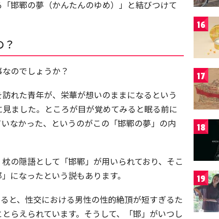
る「邯鄲の夢（かんたんのゆめ）」と結びつけて
。
16
の？
事なのでしょうか？
17
を訪れた青年が、栄華が想いのままになるという
に見ました。ところが目が覚めてみると眠る前に
ていなかった、というのがこの「邯鄲の夢」の内
18
、枕の隠語として「邯鄲」が用いられており、そこ
邯」になったという説もあります。
19
よると、性交における男性の性的絶頂が短すぎるた
ととらえられています。そうして、「邯」がいつし