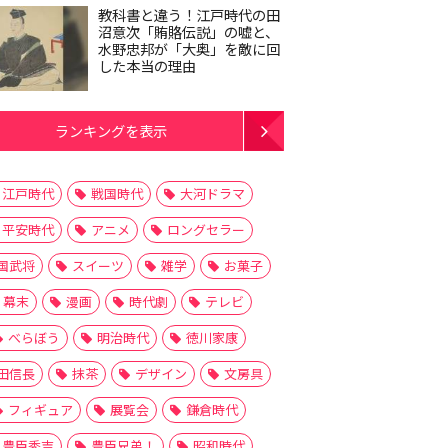
教科書と違う！江戸時代の田
沼意次「賄賂伝説」の嘘と、
水野忠邦が「大奥」を敵に回
した本当の理由
ランキングを表示
江戸時代
戦国時代
大河ドラマ
平安時代
アニメ
ロングセラー
国武将
スイーツ
雑学
お菓子
幕末
漫画
時代劇
テレビ
べらぼう
明治時代
徳川家康
田信長
抹茶
デザイン
文房具
フィギュア
展覧会
鎌倉時代
豊臣秀吉
豊臣兄弟！
昭和時代