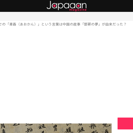
での「青姦（あおかん）」という言葉は中国の故事「邯鄲の夢」が由来だった？