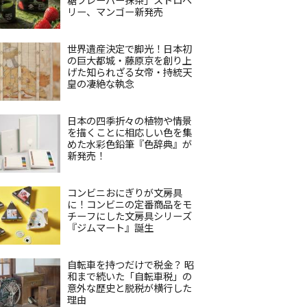
リー、マンゴー新発売
世界遺産決定で脚光！日本初
の巨大都城・藤原京を創り上
げた知られざる女帝・持統天
皇の凄絶な執念
日本の四季折々の植物や情景
を描くことに相応しい色を集
めた水彩色鉛筆『色辞典』が
新発売！
コンビニおにぎりが文房具
に！コンビニの定番商品をモ
チーフにした文房具シリーズ
『ジムマート』誕生
自転車を持つだけで税金？ 昭
和まで続いた「自転車税」の
意外な歴史と脱税が横行した
理由