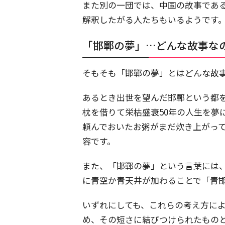
また別の一団では、中国の故事であ
解釈したがる人たちもいるようです
「邯鄲の夢」…どんな故事な
そもそも「邯鄲の夢」とはどんな故
あるとき出世を望んだ邯鄲という都
枕を借りて栄枯盛衰50年の人生を夢
頼んでおいたお粥がまだ炊き上がっ
容です。
また、「邯鄲の夢」という言葉には
に青空か青天井が加わることで「青
いずれにしても、これらの考え方に
め、その短さに結びつけられたもの