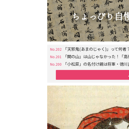
「天邪鬼(あまのじゃく)」って何
No.202
「関の山」は山じゃなかった！「高
No.201
「小松菜」の名付け親は将軍・徳川
No.200