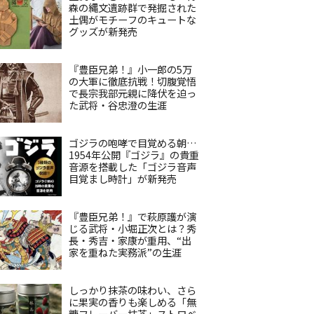
森の縄文遺跡群で発掘された
土偶がモチーフのキュートな
グッズが新発売
『豊臣兄弟！』小一郎の5万
の大軍に徹底抗戦！切腹覚悟
で長宗我部元親に降伏を迫っ
た武将・谷忠澄の生涯
ゴジラの咆哮で目覚める朝…
1954年公開『ゴジラ』の貴重
音源を搭載した「ゴジラ音声
目覚まし時計」が新発売
『豊臣兄弟！』で萩原護が演
じる武将・小堀正次とは？秀
長・秀吉・家康が重用、“出
家を重ねた実務派”の生涯
しっかり抹茶の味わい、さら
に果実の香りも楽しめる「無
糖フレーバー抹茶」ストロベ