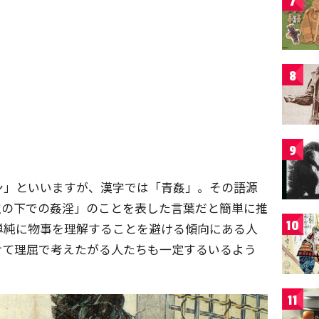
7
8
9
ン」といいますが、漢字では「青姦」。その語源
空の下での姦淫」のことを表した言葉だと簡単に推
10
単純に物事を理解することを避ける傾向にある人
けて理屈で考えたがる人たちも一定するいるよう
11