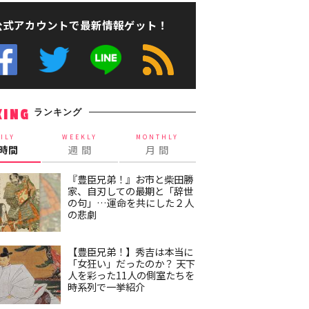
公式アカウントで最新情報ゲット！
ランキング
KING
ILY
WEEKLY
MONTHLY
4時間
週 間
月 間
『豊臣兄弟！』お市と柴田勝
家、自刃しての最期と「辞世
の句」…運命を共にした２人
の悲劇
【豊臣兄弟！】秀吉は本当に
「女狂い」だったのか？ 天下
人を彩った11人の側室たちを
時系列で一挙紹介