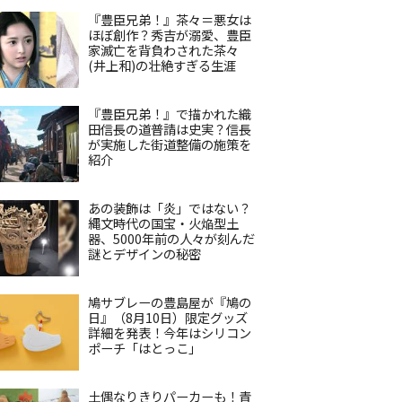
『豊臣兄弟！』茶々＝悪女は
ほぼ創作？秀吉が溺愛、豊臣
家滅亡を背負わされた茶々
(井上和)の壮絶すぎる生涯
『豊臣兄弟！』で描かれた織
田信長の道普請は史実？信長
が実施した街道整備の施策を
紹介
あの装飾は「炎」ではない？
縄文時代の国宝・火焔型土
器、5000年前の人々が刻んだ
謎とデザインの秘密
鳩サブレーの豊島屋が『鳩の
日』（8月10日）限定グッズ
詳細を発表！今年はシリコン
ポーチ「はとっこ」
土偶なりきりパーカーも！青