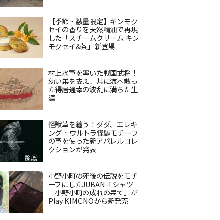
【季節・数量限定】キンモク
セイの香りを天然精油で再現
した「スチームクリーム キン
モクセイ&茶」新登場
村上水軍を率いた戦国武将！
幼い弟を支え、共に海へ散っ
た得居通幸の波乱に満ちた生
涯
怪獣革を纏う！ダダ、エレキ
ング…ウルトラ怪獣モチーフ
の革を使った新アパレルコレ
クションが発表
小野小町の死後の伝説をモチ
ーフにしたJUBAN-Tシャツ
「小野小町の成れの果て」が
Play KIMONOから新発売