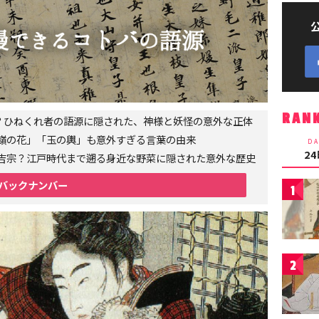
RAN
者？ひねくれ者の語源に隠された、神様と妖怪の意外な正体
嶺の花」「玉の輿」も意外すぎる言葉の由来
DA
2
吉宗？江戸時代まで遡る身近な野菜に隠された意外な歴史
バックナンバー
1
2