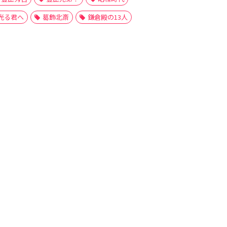
光る君へ
葛飾北斎
鎌倉殿の13人