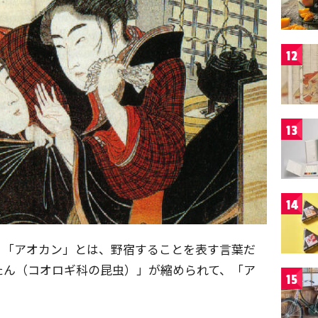
12
13
14
々「アオカン」とは、野宿することを表す言葉だ
たん（コオロギ科の昆虫）」が縮められて、「ア
15