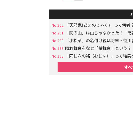
「天邪鬼(あまのじゃく)」って何
No.202
「関の山」は山じゃなかった！「高
No.201
「小松菜」の名付け親は将軍・徳川
No.200
晴れ舞台をなぜ「檜舞台」という？
No.199
「同じ穴の狢（むじな）」って結局
No.198
すべ