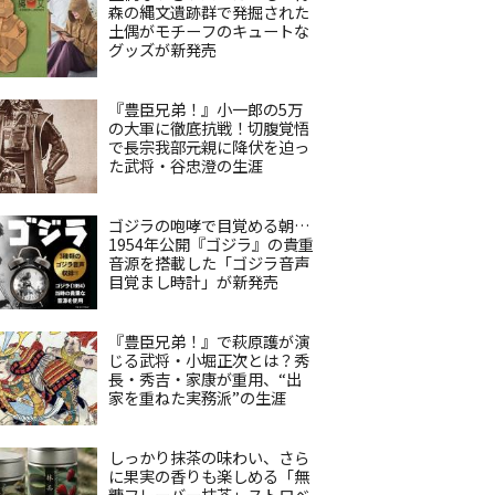
森の縄文遺跡群で発掘された
土偶がモチーフのキュートな
グッズが新発売
『豊臣兄弟！』小一郎の5万
の大軍に徹底抗戦！切腹覚悟
で長宗我部元親に降伏を迫っ
た武将・谷忠澄の生涯
ゴジラの咆哮で目覚める朝…
1954年公開『ゴジラ』の貴重
音源を搭載した「ゴジラ音声
目覚まし時計」が新発売
『豊臣兄弟！』で萩原護が演
じる武将・小堀正次とは？秀
長・秀吉・家康が重用、“出
家を重ねた実務派”の生涯
しっかり抹茶の味わい、さら
に果実の香りも楽しめる「無
糖フレーバー抹茶」ストロベ