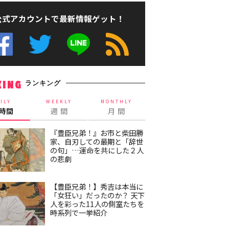
公式アカウントで最新情報ゲット！
ランキング
KING
ILY
WEEKLY
MONTHLY
4時間
週 間
月 間
『豊臣兄弟！』お市と柴田勝
家、自刃しての最期と「辞世
の句」…運命を共にした２人
の悲劇
【豊臣兄弟！】秀吉は本当に
「女狂い」だったのか？ 天下
人を彩った11人の側室たちを
時系列で一挙紹介