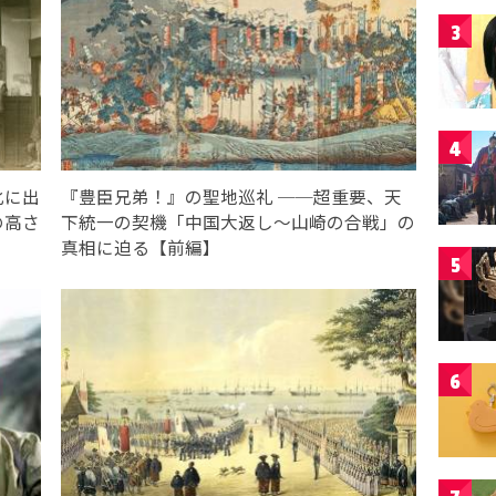
3
4
化に出
『豊臣兄弟！』の聖地巡礼 ──超重要、天
の高さ
下統一の契機「中国大返し〜山崎の合戦」の
真相に迫る【前編】
5
6