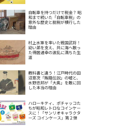
自転車を持つだけで税金？ 昭
和まで続いた「自転車税」の
意外な歴史と脱税が横行した
理由
村上水軍を率いた戦国武将！
幼い弟を支え、共に海へ散っ
た得居通幸の波乱に満ちた生
涯
教科書と違う！江戸時代の田
沼意次「賄賂伝説」の嘘と、
水野忠邦が「大奥」を敵に回
した本当の理由
ハローキティ、ポチャッコた
ちが昭和レトロなコインケー
スに！「サンリオキャラクタ
ーズ コインケース」第２弾