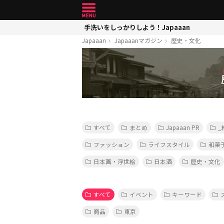
手洗いをしっかりしよう！Japaaan
Japaaan
Japaaanマガジン
歴史・文化
すべて
まとめ
Japaaan PR
_
ファッション
ライフスタイル
和菓
日本画・浮世絵
日本酒
歴史・文化
すべて
イベント
キーワード
商品
東京