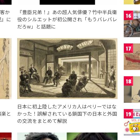
刺客か
『豊臣兄弟！』あの超人気俳優？竹中半兵衛
16
記』に
役のシルエットが初公開され「もうバレバレ
だろw」と話題に
17
18
日本に初上陸したアメリカ人はペリーではな
娯楽と
かった！誤解されている鎖国下の日本と外国
19
の交流をまとめて解説