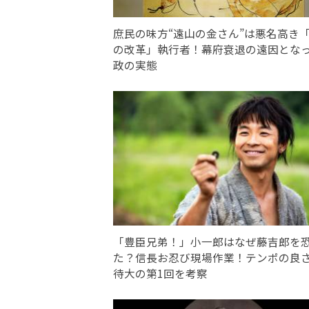
庶民の味方“遠山の金さん”は悪名高き
の改革」執行者！幕府衰退の遠因とな
政の実態
「豊臣兄弟！」小一郎はなぜ藤吉郎を
た？信長お忍び現場作業！テンポの良
待大の第1回を考察