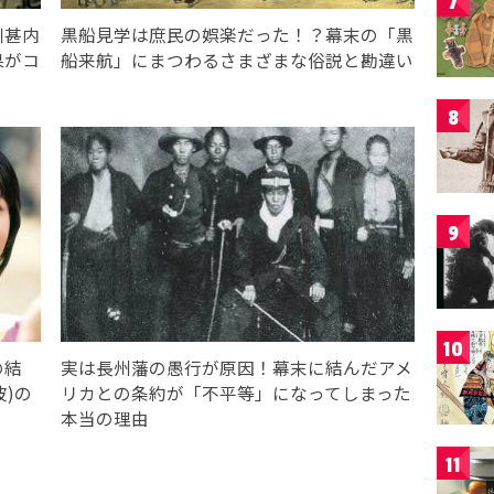
7
川甚内
黒船見学は庶民の娯楽だった！？幕末の「黒
果がコ
船来航」にまつわるさまざまな俗説と勘違い
8
9
10
の結
実は長州藩の愚行が原因！幕末に結んだアメ
波)の
リカとの条約が「不平等」になってしまった
本当の理由
11