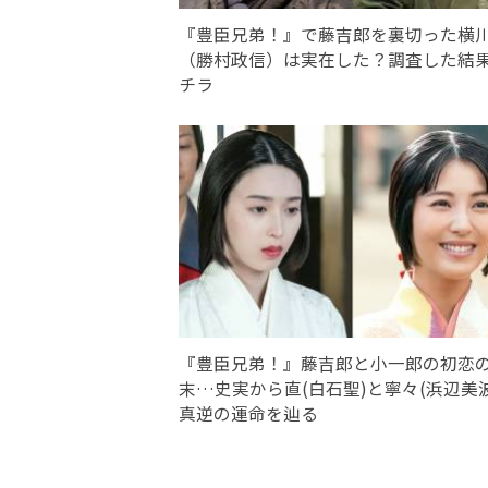
『豊臣兄弟！』で藤吉郎を裏切った横
（勝村政信）は実在した？調査した結
チラ
『豊臣兄弟！』藤吉郎と小一郎の初恋
末…史実から直(白石聖)と寧々(浜辺美
真逆の運命を辿る