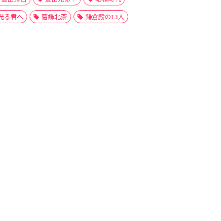
光る君へ
葛飾北斎
鎌倉殿の13人