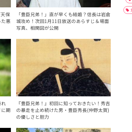
「天保
「豊臣兄弟！」直が早くも結婚？信長は岩倉
った悪
城攻め！次回1月11日放送のあらすじ＆場面
写真、相関図が公開
恐れ
『豊臣兄弟！』初回に知っておきたい！秀吉
さに期
の暴走を止め続けた男・豊臣秀長(仲野太賀)
の優しさと胆力