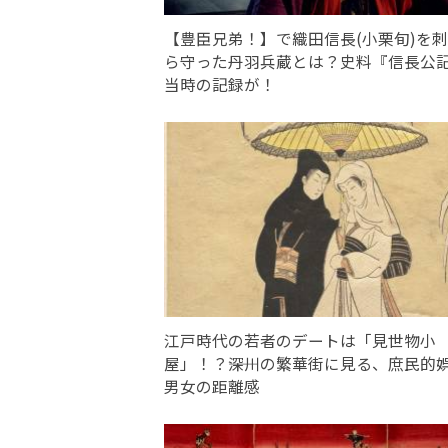
【豊臣兄弟！】で織田信長(小栗旬)を
ら守った丹羽兵蔵とは？史料『信長公
当時の記録が！
江戸時代の若者のデートは「見世物小
屋」！？――深川の繁華街に見る、庶民的
男女の距離感