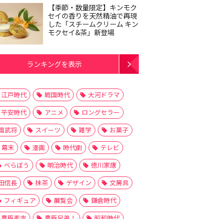
【季節・数量限定】キンモク
セイの香りを天然精油で再現
した「スチームクリーム キン
モクセイ&茶」新登場
ランキングを表示
江戸時代
戦国時代
大河ドラマ
平安時代
アニメ
ロングセラー
国武将
スイーツ
雑学
お菓子
幕末
漫画
時代劇
テレビ
べらぼう
明治時代
徳川家康
田信長
抹茶
デザイン
文房具
フィギュア
展覧会
鎌倉時代
豊臣秀吉
豊臣兄弟！
昭和時代