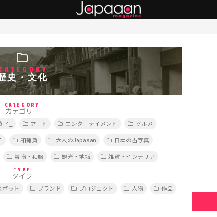
CATEGORY
歴史・文化
CATEGORY
カテゴリー
終了_
アート
エンターテイメント
グルメ
子
和雑貨
大人のJapaaan
日本の古写真
着物・和服
観光・地域
雑貨・インテリア
TYPE
タイプ
スポット
ブランド
プロジェクト
人物
作品