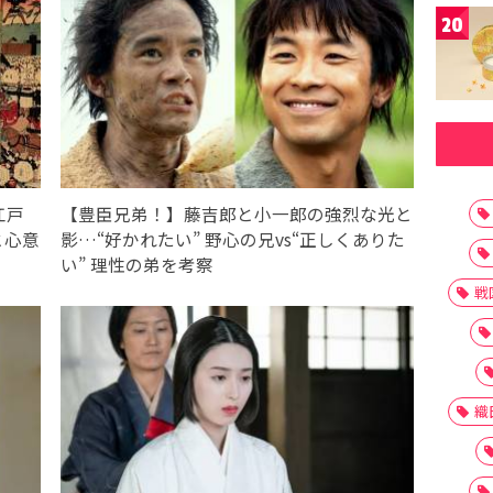
20
江戸
【豊臣兄弟！】藤吉郎と小一郎の強烈な光と
と心意
影…“好かれたい” 野心の兄vs“正しくありた
い” 理性の弟を考察
戦
織