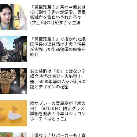
『豊臣兄弟！』茶々＝悪女は
ほぼ創作？秀吉が溺愛、豊臣
家滅亡を背負わされた茶々
(井上和)の壮絶すぎる生涯
『豊臣兄弟！』で描かれた織
田信長の道普請は史実？信長
が実施した街道整備の施策を
紹介
あの装飾は「炎」ではない？
縄文時代の国宝・火焔型土
器、5000年前の人々が刻んだ
謎とデザインの秘密
鳩サブレーの豊島屋が『鳩の
日』（8月10日）限定グッズ
詳細を発表！今年はシリコン
ポーチ「はとっこ」
土偶なりきりパーカーも！青