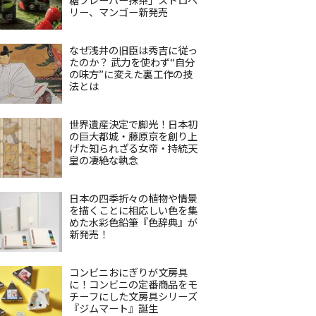
リー、マンゴー新発売
なぜ浅井の旧臣は秀吉に従っ
たのか？ 武力を使わず“自分
の味方”に変えた裏工作の技
法とは
世界遺産決定で脚光！日本初
の巨大都城・藤原京を創り上
げた知られざる女帝・持統天
皇の凄絶な執念
日本の四季折々の植物や情景
を描くことに相応しい色を集
めた水彩色鉛筆『色辞典』が
新発売！
コンビニおにぎりが文房具
に！コンビニの定番商品をモ
チーフにした文房具シリーズ
『ジムマート』誕生