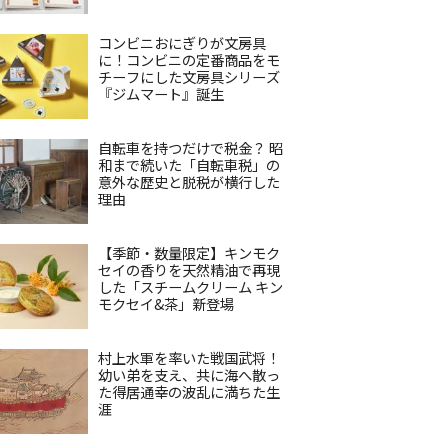
コンビニおにぎりが文房具
に！コンビニの定番商品をモ
チーフにした文房具シリーズ
『ジムマート』誕生
自転車を持つだけで税金？ 昭
和まで続いた「自転車税」の
意外な歴史と脱税が横行した
理由
【季節・数量限定】キンモク
セイの香りを天然精油で再現
した「スチームクリーム キン
モクセイ&茶」新登場
村上水軍を率いた戦国武将！
幼い弟を支え、共に海へ散っ
た得居通幸の波乱に満ちた生
涯