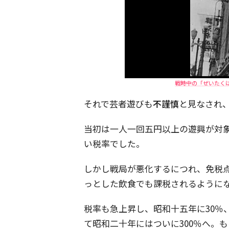
戦時中の「ぜいたくは敵
それで芸者遊びも
不謹慎
と見なされ
当初は一人一回五円以上の遊興が対象
い税率でした。
しかし戦局が悪化するにつれ、免税点
っとした飲食でも課税されるように
税率も急上昇し、昭和十五年に30％、
て昭和二十年にはついに300％へ。