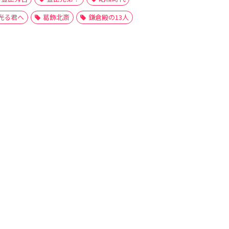
光る君へ
葛飾北斎
鎌倉殿の13人