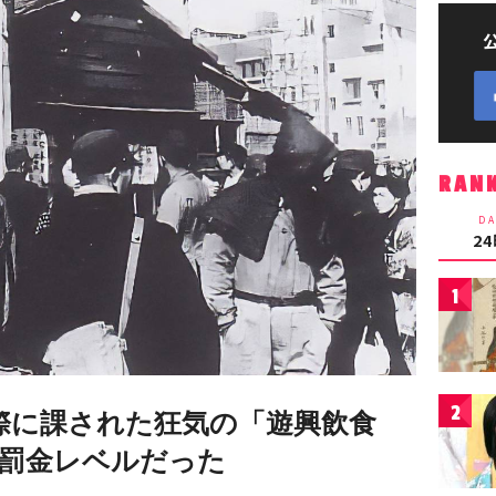
RAN
DA
2
1
2
実際に課された狂気の「遊興飲食
罰金レベルだった