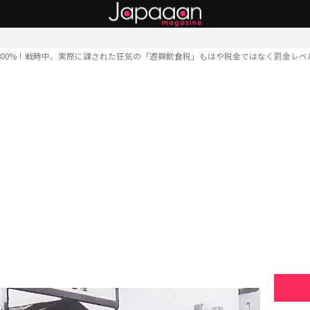
300%！戦時中、実際に課された狂気の「遊興飲食税」もはや税金ではなく罰金レベ