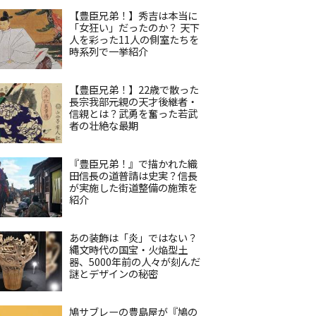
【豊臣兄弟！】秀吉は本当に
「女狂い」だったのか？ 天下
人を彩った11人の側室たちを
時系列で一挙紹介
【豊臣兄弟！】22歳で散った
長宗我部元親の天才後継者・
信親とは？武勇を奮った若武
者の壮絶な最期
『豊臣兄弟！』で描かれた織
田信長の道普請は史実？信長
が実施した街道整備の施策を
紹介
あの装飾は「炎」ではない？
縄文時代の国宝・火焔型土
器、5000年前の人々が刻んだ
謎とデザインの秘密
鳩サブレーの豊島屋が『鳩の