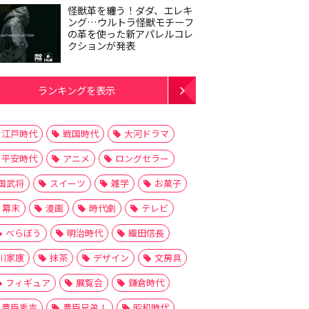
怪獣革を纏う！ダダ、エレキ
ング…ウルトラ怪獣モチーフ
の革を使った新アパレルコレ
クションが発表
ランキングを表示
江戸時代
戦国時代
大河ドラマ
平安時代
アニメ
ロングセラー
国武将
スイーツ
雑学
お菓子
幕末
漫画
時代劇
テレビ
べらぼう
明治時代
織田信長
川家康
抹茶
デザイン
文房具
フィギュア
展覧会
鎌倉時代
豊臣秀吉
豊臣兄弟！
昭和時代