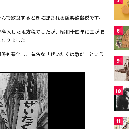
7
呼んで飲食するときに課される
遊興飲食税
です。
8
が導入した
地方税
でしたが、昭和十四年に国が取
になりました。
関係も悪化し、有名な
「ぜいたくは敵だ」
という
9
10
11