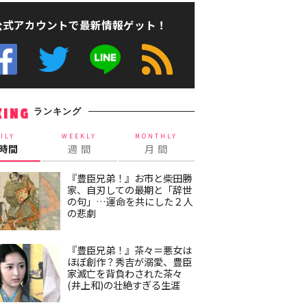
公式アカウントで最新情報ゲット！
ランキング
KING
ILY
WEEKLY
MONTHLY
4時間
週 間
月 間
『豊臣兄弟！』お市と柴田勝
家、自刃しての最期と「辞世
の句」…運命を共にした２人
の悲劇
『豊臣兄弟！』茶々＝悪女は
ほぼ創作？秀吉が溺愛、豊臣
家滅亡を背負わされた茶々
(井上和)の壮絶すぎる生涯