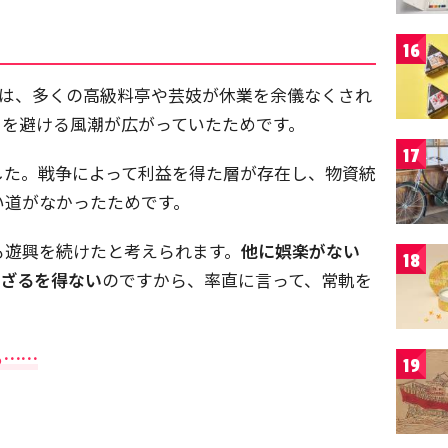
16
には、多くの高級料亭や芸妓が休業を余儀なくされ
くを避ける風潮が広がっていたためです。
17
した。戦争によって利益を得た層が存在し、物資統
い道がなかったためです。
も遊興を続けたと考えられます。
他に娯楽がない
18
ばざるを得ない
のですから、率直に言って、常軌を
る……
19