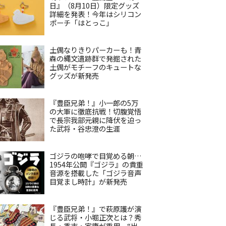
日』（8月10日）限定グッズ
詳細を発表！今年はシリコン
ポーチ「はとっこ」
土偶なりきりパーカーも！青
森の縄文遺跡群で発掘された
土偶がモチーフのキュートな
グッズが新発売
『豊臣兄弟！』小一郎の5万
の大軍に徹底抗戦！切腹覚悟
で長宗我部元親に降伏を迫っ
た武将・谷忠澄の生涯
ゴジラの咆哮で目覚める朝…
1954年公開『ゴジラ』の貴重
音源を搭載した「ゴジラ音声
目覚まし時計」が新発売
『豊臣兄弟！』で萩原護が演
じる武将・小堀正次とは？秀
長・秀吉・家康が重用、“出