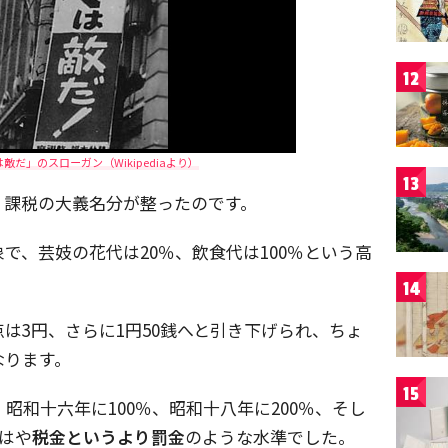
12
だ」のスローガン（Wikipediaより）
13
、課税の大義名分が整ったのです。
で、芸妓の花代は20％、飲食代は100％という高
14
は3円、さらに1円50銭へと引き下げられ、ちょ
なります。
15
昭和十六年に100％、昭和十八年に200％、そし
もはや
税金というより罰金
のような水準でした。