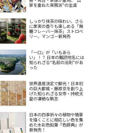
家を重ねた実務派”の生涯
しっかり抹茶の味わい、さら
に果実の香りも楽しめる「無
糖フレーバー抹茶」ストロベ
リー、マンゴー新発売
「一口」が「いもあら
い」！？ 日本の難読地名には
知られざる“名前の法則”があ
った
世界遺産決定で脚光！日本初
の巨大都城・藤原京を創り上
げた知られざる女帝・持統天
皇の凄絶な執念
日本の四季折々の植物や情景
を描くことに相応しい色を集
めた水彩色鉛筆『色辞典』が
新発売！