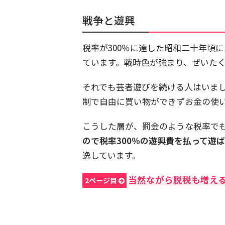
戦争と遊興
税率が300％に達した昭和二十年頃
ています。戦時色が強まり、ぜいた
それでも芸者遊びを続ける人はいま
制で自由に買い物ができずお金の使
こうした層が、罰金のような税率で
ので税率300％の遊興費を払って遊
逸しています。
当然ながら脱税も増え
2ページ目