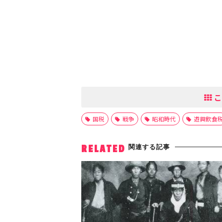
こ
国税
戦争
昭和時代
遊興飲食
関連する記事
RELATED