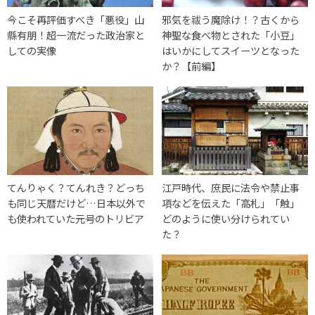
今こそ再評価すべき「悪役」山
邪気を祓う魔除け！？古くから
縣有朋！超一流だった政治家と
神聖な食べ物とされた「小豆」
しての実像
はいかにしてスイーツとなった
か？【前編】
てんりゃく？てんれき？どっち
江戸時代、庶民に法令や禁止事
も同じ天暦だけど…日本以外で
項などを伝えた「高札」「触」
も使われていた元号のトリビア
どのように使い分けられてい
た？