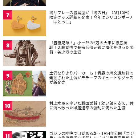
鳩サブレーの豊島屋が『鳩の日』（8月10日）
7
限定グッズ詳細を発表！今年はシリコンポーチ
「はとっこ」
『豊臣兄弟！』小一郎の5万の大軍に徹底抗
8
戦！切腹覚悟で長宗我部元親に降伏を迫った武
将・谷忠澄の生涯
土偶なりきりパーカーも！青森の縄文遺跡群で
9
発掘された土偶がモチーフのキュートなグッズ
が新発売
村上水軍を率いた戦国武将！幼い弟を支え、共
10
に海へ散った得居通幸の波乱に満ちた生涯
ゴジラの咆哮で目覚める朝…1954年公開『ゴジ
11
ラ』の貴重音源を搭載した「ゴジラ音声目覚ま