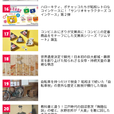
ハローキティ、ポチャッコたちが昭和レトロな
16
コインケースに！「サンリオキャラクターズ コ
インケース」第２弾
コンビニおにぎりが文房具に！コンビニの定番
17
商品をモチーフにした文房具シリーズ『ジムマ
ート』誕生
世界遺産決定で脚光！日本初の巨大都城・藤原
18
京を創り上げた知られざる女帝・持統天皇の凄
絶な執念
自転車を持つだけで税金？ 昭和まで続いた「自
19
転車税」の意外な歴史と脱税が横行した理由
教科書と違う！江戸時代の田沼意次「賄賂伝
20
説」の嘘と、水野忠邦が「大奥」を敵に回した