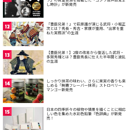
し時計」が新発売
『豊臣兄弟！』で萩原護が演じる武将・小堀正
12
次とは？秀長・秀吉・家康が重用、“出家を重
ねた実務派”の生涯
【豊臣兄弟！】2度の改易から復活した武将・
13
多賀秀種とは？豊臣秀長に仕えた半年間と波乱
の生涯
しっかり抹茶の味わい、さらに果実の香りも楽
14
しめる「無糖フレーバー抹茶」ストロベリー、
マンゴー新発売
日本の四季折々の植物や情景を描くことに相応
15
しい色を集めた水彩色鉛筆『色辞典』が新発
売！