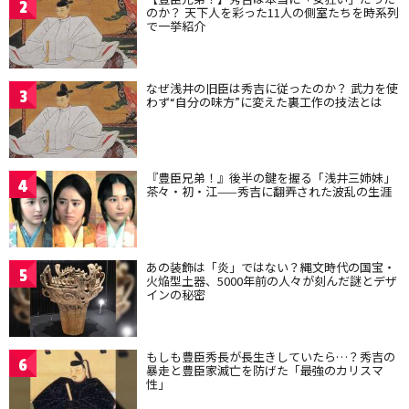
2
のか？ 天下人を彩った11人の側室たちを時系列
で一挙紹介
なぜ浅井の旧臣は秀吉に従ったのか？ 武力を使
3
わず“自分の味方”に変えた裏工作の技法とは
『豊臣兄弟！』後半の鍵を握る「浅井三姉妹」
4
茶々・初・江——秀吉に翻弄された波乱の生涯
あの装飾は「炎」ではない？縄文時代の国宝・
5
火焔型土器、5000年前の人々が刻んだ謎とデザ
インの秘密
もしも豊臣秀長が長生きしていたら…？秀吉の
6
暴走と豊臣家滅亡を防げた「最強のカリスマ
性」