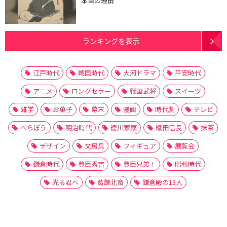
本当の理由
ランキングを表示
江戸時代
戦国時代
大河ドラマ
平安時代
アニメ
ロングセラー
戦国武将
スイーツ
雑学
お菓子
幕末
漫画
時代劇
テレビ
べらぼう
明治時代
徳川家康
織田信長
抹茶
デザイン
文房具
フィギュア
展覧会
鎌倉時代
豊臣秀吉
豊臣兄弟！
昭和時代
光る君へ
葛飾北斎
鎌倉殿の13人