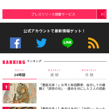
プレスリリース掲載サービス
公式アカウントで最新情報ゲット！
ランキング
RANKING
DAILY
WEEKLY
MONTHLY
24時間
週 間
月 間
『豊臣兄弟！』お市と柴田勝家、自刃しての最
1
期と「辞世の句」…運命を共にした２人の悲劇
【豊臣兄弟！】秀吉は本当に「女狂い」だった