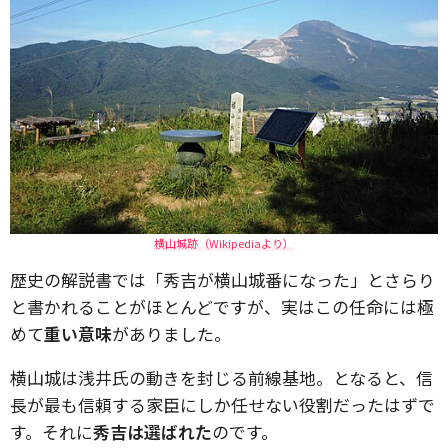
横山城跡（Wikipediaより）
歴史の解説書では「秀吉が横山城番になった」とさらり
と書かれることがほとんどですが、実はこの任命には極
めて
重い意味
がありました。
横山城は浅井氏の動きを封じる前線基地。となると、信
長が最も信頼する家臣にしか任せない役割だったはずで
す。それに
秀吉は選ばれた
のです。