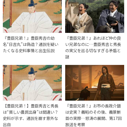
『豊臣兄弟！』豊臣秀吉の幼
『豊臣兄弟！』あれほど仲の良
名“日吉丸”は偽造？通説を疑い
い兄弟なのに…豊臣秀吉と秀長
たくなる史料事情と出生伝説
の実父を巡る切なすぎる矛盾と
謎
【豊臣兄弟！】豊臣秀吉と秀長
『豊臣兄弟！』お市の長政介錯
は“貧しい農民出身”は間違い？
は史実？義昭のその後、義景斬
史料が示す、通説を崩す意外な
首の実際…怒涛の展開、第17回
出自
放送を考察