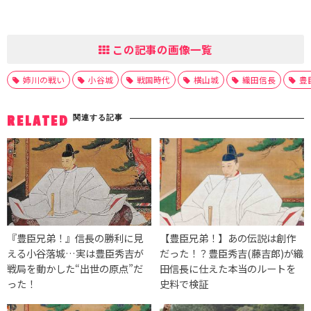
この記事の画像一覧
姉川の戦い
小谷城
戦国時代
横山城
織田信長
豊
関連する記事
RELATED
『豊臣兄弟！』信長の勝利に見
【豊臣兄弟！】あの伝説は創作
える小谷落城…実は豊臣秀吉が
だった！？豊臣秀吉(藤吉郎)が織
戦局を動かした“出世の原点”だ
田信長に仕えた本当のルートを
った！
史料で検証