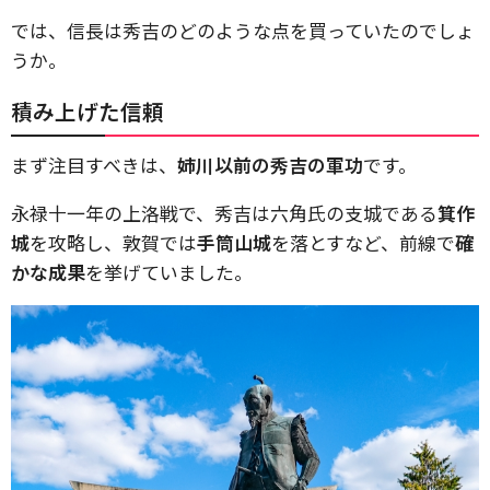
では、信長は秀吉のどのような点を買っていたのでしょ
うか。
積み上げた信頼
まず注目すべきは、
姉川以前の秀吉の軍功
です。
永禄十一年の上洛戦で、秀吉は六角氏の支城である
箕作
城
を攻略し、敦賀では
手筒山城
を落とすなど、前線で
確
かな成果
を挙げていました。