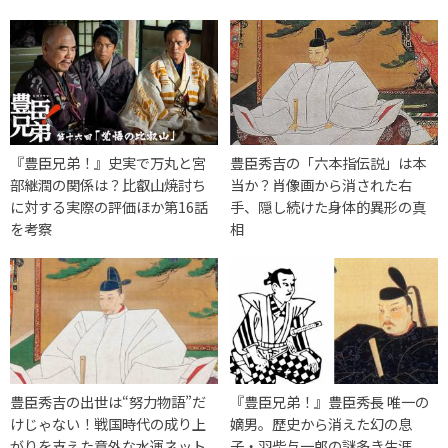
『豊臣兄弟！』史実で万丸と宮
豊臣秀吉の「六本指伝説」は本
部継潤の関係は？比叡山焼討ち
当か？肖像画から消された右
に対する実際の評価ほか第16話
手、隠し続けた身体的異形の真
を考察
相
豊臣秀吉の出世は“努力物語”だ
『豊臣兄弟！』豊臣秀長 唯一の
けじゃない！戦国時代の成り上
嫡男。歴史から消えた幻の息
がりを支えた意外な水運ネット
子・羽柴与一郎の謎多き生涯