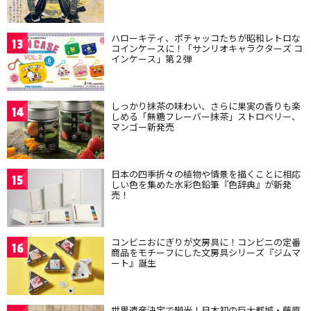
ハローキティ、ポチャッコたちが昭和レトロな
13
コインケースに！「サンリオキャラクターズ コ
インケース」第２弾
しっかり抹茶の味わい、さらに果実の香りも楽
14
しめる「無糖フレーバー抹茶」ストロベリー、
マンゴー新発売
日本の四季折々の植物や情景を描くことに相応
15
しい色を集めた水彩色鉛筆『色辞典』が新発
売！
コンビニおにぎりが文房具に！コンビニの定番
16
商品をモチーフにした文房具シリーズ『ジムマ
ート』誕生
世界遺産決定で脚光！日本初の巨大都城・藤原