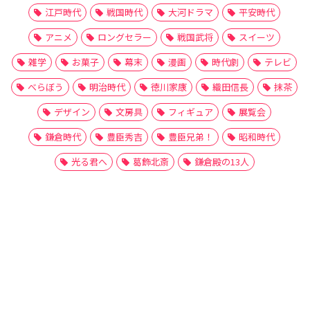
江戸時代
戦国時代
大河ドラマ
平安時代
アニメ
ロングセラー
戦国武将
スイーツ
雑学
お菓子
幕末
漫画
時代劇
テレビ
べらぼう
明治時代
徳川家康
織田信長
抹茶
デザイン
文房具
フィギュア
展覧会
鎌倉時代
豊臣秀吉
豊臣兄弟！
昭和時代
光る君へ
葛飾北斎
鎌倉殿の13人