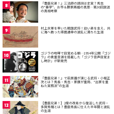
『豊臣兄弟！』三法師の誘拐は史実？秀吉
8
の“暴挙”、お市＆勝家再婚の真意…第30回放送
の真相考察
村上水軍を率いた戦国武将！幼い弟を支え、共
9
に海へ散った得居通幸の波乱に満ちた生涯
ゴジラの咆哮で目覚める朝…1954年公開『ゴジ
10
ラ』の貴重音源を搭載した「ゴジラ音声目覚ま
し時計」が新発売
『豊臣兄弟！』で萩原護が演じる武将・小堀正
11
次とは？秀長・秀吉・家康が重用、“出家を重
ねた実務派”の生涯
【豊臣兄弟！】2度の改易から復活した武将・
12
多賀秀種とは？豊臣秀長に仕えた半年間と波乱
の生涯