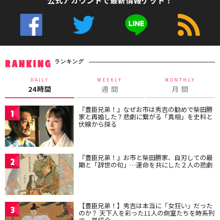
ランキング
RANKING
DAILY
WEEKLY
MONTHLY
24時間
週 間
月 間
『豊臣兄弟！』なぜお市は秀吉の勧めで柴田勝
1
家と再婚した？悲劇に繋がる「真相」を史料と
伏線から探る
『豊臣兄弟！』お市と柴田勝家、自刃しての最
2
期と「辞世の句」…運命を共にした２人の悲劇
【豊臣兄弟！】秀吉は本当に「女狂い」だった
3
のか？ 天下人を彩った11人の側室たちを時系列