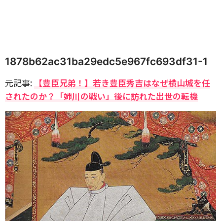
1878b62ac31ba29edc5e967fc693df31-1
元記事:
【豊臣兄弟！】若き豊臣秀吉はなぜ横山城を任
されたのか？「姉川の戦い」後に訪れた出世の転機