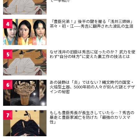
で一挙紹介
『豊臣兄弟！』後半の鍵を握る「浅井三姉妹」
4
茶々・初・江——秀吉に翻弄された波乱の生涯
なぜ浅井の旧臣は秀吉に従ったのか？ 武力を使
5
わず“自分の味方”に変えた裏工作の技法とは
あの装飾は「炎」ではない？縄文時代の国宝・
6
火焔型土器、5000年前の人々が刻んだ謎とデザ
インの秘密
もしも豊臣秀長が長生きしていたら…？秀吉の
7
暴走と豊臣家滅亡を防げた「最強のカリスマ
性」