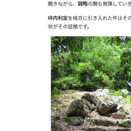
磨きながら、
調略
の腕も発揮してい
坪内利定
を味方に引き入れた件はそ
状がその証拠です。