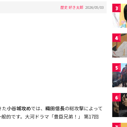
歴史 好き太郎
2026/05/03
3
4
5
6
きた
小谷城攻め
では、
織田信長
の総攻撃によって
般的です。大河ドラマ「豊臣兄弟！」 第17回
。