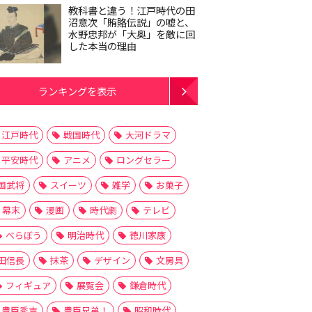
教科書と違う！江戸時代の田
沼意次「賄賂伝説」の嘘と、
水野忠邦が「大奥」を敵に回
した本当の理由
ランキングを表示
江戸時代
戦国時代
大河ドラマ
平安時代
アニメ
ロングセラー
国武将
スイーツ
雑学
お菓子
幕末
漫画
時代劇
テレビ
べらぼう
明治時代
徳川家康
田信長
抹茶
デザイン
文房具
フィギュア
展覧会
鎌倉時代
豊臣秀吉
豊臣兄弟！
昭和時代