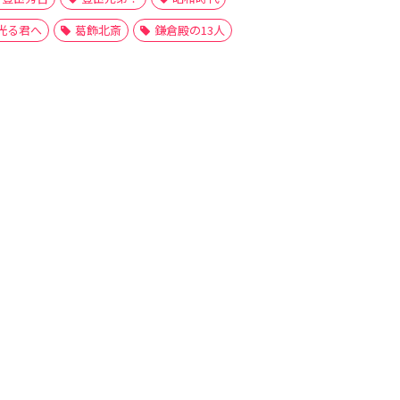
光る君へ
葛飾北斎
鎌倉殿の13人