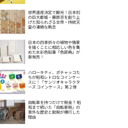
世界遺産決定で脚光！日本初
の巨大都城・藤原京を創り上
げた知られざる女帝・持統天
皇の凄絶な執念
日本の四季折々の植物や情景
を描くことに相応しい色を集
めた水彩色鉛筆『色辞典』が
新発売！
ハローキティ、ポチャッコた
ちが昭和レトロなコインケー
スに！「サンリオキャラクタ
ーズ コインケース」第２弾
自転車を持つだけで税金？ 昭
和まで続いた「自転車税」の
意外な歴史と脱税が横行した
理由