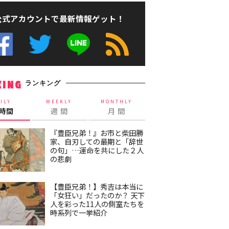
公式アカウントで最新情報ゲット！
ランキング
KING
ILY
WEEKLY
MONTHLY
4時間
週 間
月 間
『豊臣兄弟！』お市と柴田勝
家、自刃しての最期と「辞世
の句」…運命を共にした２人
の悲劇
【豊臣兄弟！】秀吉は本当に
「女狂い」だったのか？ 天下
人を彩った11人の側室たちを
時系列で一挙紹介