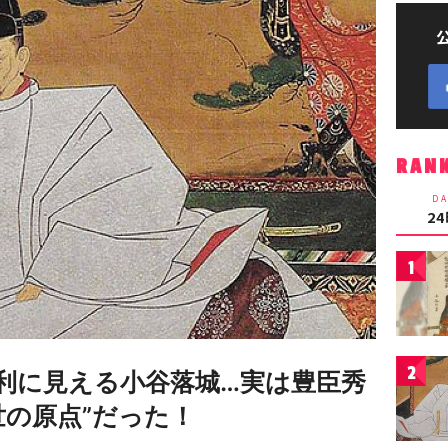
RAN
DA
2
1
2
利に見える小谷落城…実は豊臣秀
世の原点”だった！