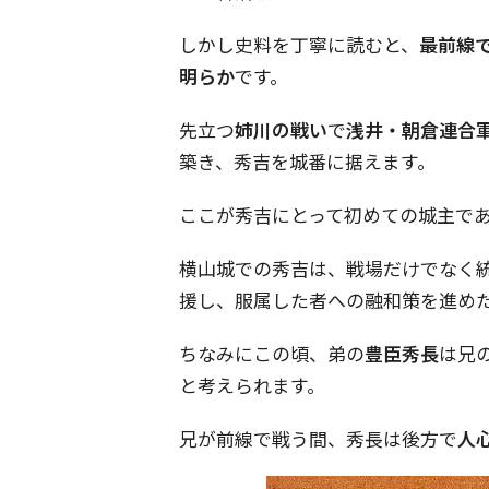
しかし史料を丁寧に読むと、
最前線
明らか
です。
先立つ
姉川の戦い
で
浅井・朝倉連合
築き、秀吉を城番に据えます。
ここが秀吉にとって初めての城主で
横山城での秀吉は、戦場だけでなく
援し、服属した者への融和策を進め
ちなみにこの頃、弟の
豊臣秀長
は兄
と考えられます。
兄が前線で戦う間、秀長は後方で
人