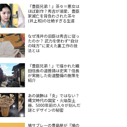
『豊臣兄弟！』茶々＝悪女は
ほぼ創作？秀吉が溺愛、豊臣
家滅亡を背負わされた茶々
(井上和)の壮絶すぎる生涯
なぜ浅井の旧臣は秀吉に従っ
たのか？ 武力を使わず“自分
の味方”に変えた裏工作の技
法とは
『豊臣兄弟！』で描かれた織
田信長の道普請は史実？信長
が実施した街道整備の施策を
紹介
あの装飾は「炎」ではない？
縄文時代の国宝・火焔型土
器、5000年前の人々が刻んだ
謎とデザインの秘密
鳩サブレーの豊島屋が『鳩の