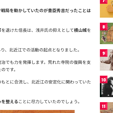
7
で戦局を動かしていたのが豊臣秀吉だったことは
8
軍
を退けた信長は、浅井氏の抑えとして
横山城
を
あり、北近江での活動の起点となりました。
9
統治でも力を発揮します。荒れた寺院の復興を支
たのです。
10
のもとに合流し、北近江の安定化に関わっていた
心を整える
ことに尽力していたのでしょう。
11