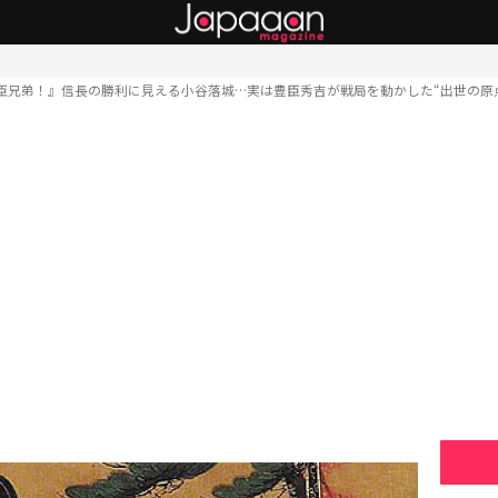
臣兄弟！』信長の勝利に見える小谷落城…実は豊臣秀吉が戦局を動かした“出世の原