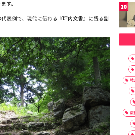
きます。
20
の代表例で、現代に伝わる
『坪内文書』
に残る副
戦
織