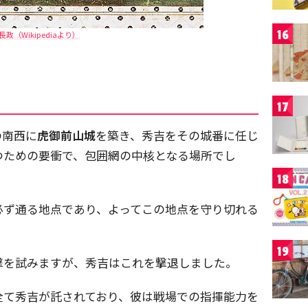
16
長政（Wikipediaより）
17
の南西に
虎御前山城
を築き、秀吉をその城番に任じ
つための要衝で、包囲網の中核となる場所でし
18
必ず通る地点であり、よってこの地点を守り切れる
19
撃を試みますが、秀吉はこれを撃退しました。
全て秀吉が託されており、彼は戦場での指揮能力を