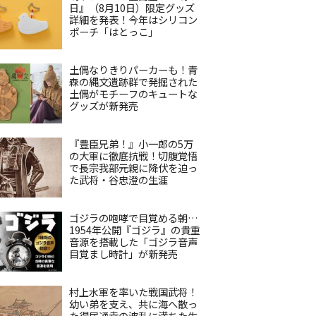
日』（8月10日）限定グッズ
詳細を発表！今年はシリコン
ポーチ「はとっこ」
土偶なりきりパーカーも！青
森の縄文遺跡群で発掘された
土偶がモチーフのキュートな
グッズが新発売
『豊臣兄弟！』小一郎の5万
の大軍に徹底抗戦！切腹覚悟
で長宗我部元親に降伏を迫っ
た武将・谷忠澄の生涯
ゴジラの咆哮で目覚める朝…
1954年公開『ゴジラ』の貴重
音源を搭載した「ゴジラ音声
目覚まし時計」が新発売
村上水軍を率いた戦国武将！
幼い弟を支え、共に海へ散っ
た得居通幸の波乱に満ちた生