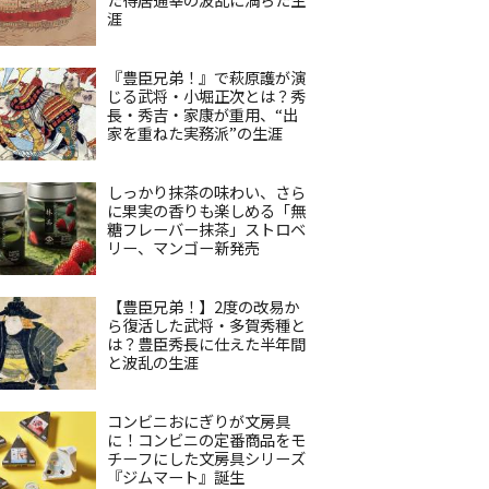
涯
『豊臣兄弟！』で萩原護が演
じる武将・小堀正次とは？秀
長・秀吉・家康が重用、“出
家を重ねた実務派”の生涯
しっかり抹茶の味わい、さら
に果実の香りも楽しめる「無
糖フレーバー抹茶」ストロベ
リー、マンゴー新発売
【豊臣兄弟！】2度の改易か
ら復活した武将・多賀秀種と
は？豊臣秀長に仕えた半年間
と波乱の生涯
コンビニおにぎりが文房具
に！コンビニの定番商品をモ
チーフにした文房具シリーズ
『ジムマート』誕生