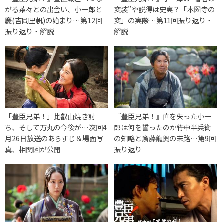
がる茶々との出会い、小一郎と
変装”や説得は史実？「本圀寺の
慶(吉岡里帆)の始まり…第12回
変」の実際…第11回振り返り・
振り返り・解説
解説
「豊臣兄弟！」比叡山焼き討
『豊臣兄弟！』直を失った小一
ち、そして万丸の今後が…次回4
郎は何を誓ったのか――竹中半兵衛
月26日放送のあらすじ＆場面写
の知略と斎藤龍興の末路…第9回
真、相関図が公開
振り返り