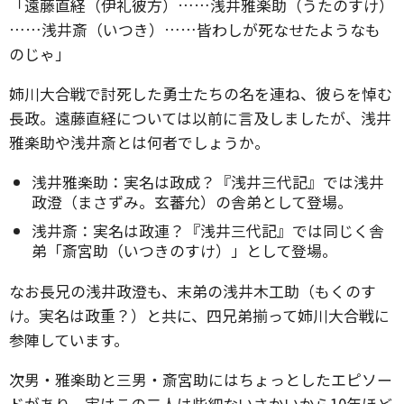
「遠藤直経（伊礼彼方）……浅井雅楽助（うたのすけ）
……浅井斎（いつき）……皆わしが死なせたようなも
のじゃ」
姉川大合戦で討死した勇士たちの名を連ね、彼らを悼む
長政。遠藤直経については以前に言及しましたが、浅井
雅楽助や浅井斎とは何者でしょうか。
浅井雅楽助：実名は政成？『浅井三代記』では浅井
政澄（まさずみ。玄蕃允）の舎弟として登場。
浅井斎：実名は政連？『浅井三代記』では同じく舎
弟「斎宮助（いつきのすけ）」として登場。
なお長兄の浅井政澄も、末弟の浅井木工助（もくのす
け。実名は政重？）と共に、四兄弟揃って姉川大合戦に
参陣しています。
次男・雅楽助と三男・斎宮助にはちょっとしたエピソー
ドがあり、実はこの二人は些細ないさかいから10年ほど