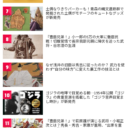
土偶なりきりパーカーも！青森の縄文遺跡群で
7
発掘された土偶がモチーフのキュートなグッズ
が新発売
『豊臣兄弟！』小一郎の5万の大軍に徹底抗
8
戦！切腹覚悟で長宗我部元親に降伏を迫った武
将・谷忠澄の生涯
なぜ浅井の旧臣は秀吉に従ったのか？ 武力を使
9
わず“自分の味方”に変えた裏工作の技法とは
ゴジラの咆哮で目覚める朝…1954年公開『ゴジ
10
ラ』の貴重音源を搭載した「ゴジラ音声目覚ま
し時計」が新発売
『豊臣兄弟！』で萩原護が演じる武将・小堀正
11
次とは？秀長・秀吉・家康が重用、“出家を重