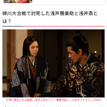
姉川大合戦で討死した浅井雅楽助と浅井斎と
は？
お市に励まされる長政。NHK大河ドラマ「豊臣兄弟！」公式サイトより。🄫NHK