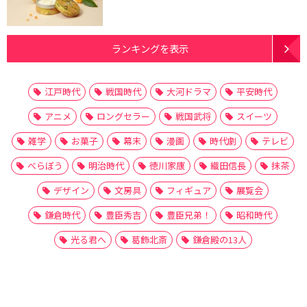
ランキングを表示
江戸時代
戦国時代
大河ドラマ
平安時代
アニメ
ロングセラー
戦国武将
スイーツ
雑学
お菓子
幕末
漫画
時代劇
テレビ
べらぼう
明治時代
徳川家康
織田信長
抹茶
デザイン
文房具
フィギュア
展覧会
鎌倉時代
豊臣秀吉
豊臣兄弟！
昭和時代
光る君へ
葛飾北斎
鎌倉殿の13人