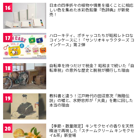
日本の四季折々の植物や情景を描くことに相応
16
しい色を集めた水彩色鉛筆『色辞典』が新発
売！
ハローキティ、ポチャッコたちが昭和レトロな
17
コインケースに！「サンリオキャラクターズ コ
インケース」第２弾
自転車を持つだけで税金？ 昭和まで続いた「自
18
転車税」の意外な歴史と脱税が横行した理由
教科書と違う！江戸時代の田沼意次「賄賂伝
19
説」の嘘と、水野忠邦が「大奥」を敵に回した
本当の理由
【季節・数量限定】キンモクセイの香りを天然
20
精油で再現した「スチームクリーム キンモクセ
イ&茶」新登場