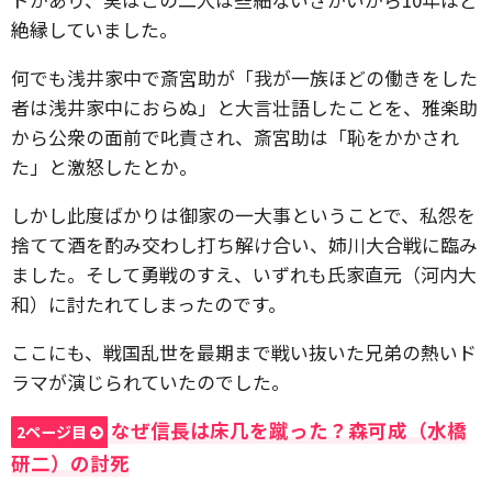
絶縁していました。
何でも浅井家中で斎宮助が「我が一族ほどの働きをした
者は浅井家中におらぬ」と大言壮語したことを、雅楽助
から公衆の面前で叱責され、斎宮助は「恥をかかされ
た」と激怒したとか。
しかし此度ばかりは御家の一大事ということで、私怨を
捨てて酒を酌み交わし打ち解け合い、姉川大合戦に臨み
ました。そして勇戦のすえ、いずれも氏家直元（河内大
和）に討たれてしまったのです。
ここにも、戦国乱世を最期まで戦い抜いた兄弟の熱いド
ラマが演じられていたのでした。
なぜ信長は床几を蹴った？森可成（水橋
2ページ目
研二）の討死