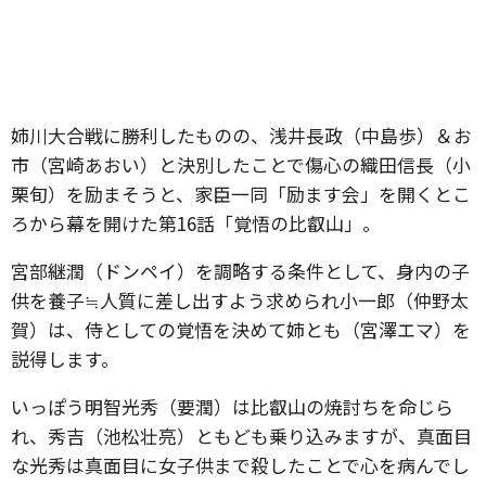
姉川大合戦に勝利したものの、浅井長政（中島歩）＆お
市（宮崎あおい）と決別したことで傷心の織田信長（小
栗旬）を励まそうと、家臣一同「励ます会」を開くとこ
ろから幕を開けた第16話「覚悟の比叡山」。
宮部継潤（ドンペイ）を調略する条件として、身内の子
供を養子≒人質に差し出すよう求められ小一郎（仲野太
賀）は、侍としての覚悟を決めて姉とも（宮澤エマ）を
説得します。
いっぽう明智光秀（要潤）は比叡山の焼討ちを命じら
れ、秀吉（池松壮亮）ともども乗り込みますが、真面目
な光秀は真面目に女子供まで殺したことで心を病んでし