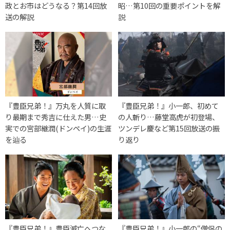
政とお市はどうなる？第14回放
昭…第10回の重要ポイントを解
送の解説
説
『豊臣兄弟！』万丸を人質に取
『豊臣兄弟！』小一郎、初めて
り最期まで秀吉に仕えた男…史
の人斬り…藤堂高虎が初登場、
実での宮部継潤(ドンペイ)の生涯
ツンデレ慶など第15回放送の振
を辿る
り返り
『豊臣兄弟！』豊臣滅亡へつな
『豊臣兄弟！』小一郎の“僧侶の