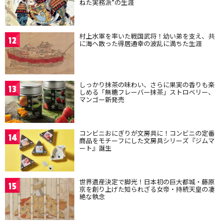
ねた実務派”の生涯
村上水軍を率いた戦国武将！幼い弟を支え、共
12
に海へ散った得居通幸の波乱に満ちた生涯
しっかり抹茶の味わい、さらに果実の香りも楽
13
しめる「無糖フレーバー抹茶」ストロベリー、
マンゴー新発売
コンビニおにぎりが文房具に！コンビニの定番
14
商品をモチーフにした文房具シリーズ『ジムマ
ート』誕生
世界遺産決定で脚光！日本初の巨大都城・藤原
15
京を創り上げた知られざる女帝・持統天皇の凄
絶な執念