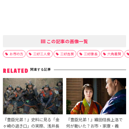
この記事の画像一覧
お市の方
三好三人衆
三好吉房
三好康長
六角義賢
関連する記事
RELATED
『豊臣兄弟！』史料に見る「金
『豊臣兄弟！』織田信長上洛で
ヶ崎の退き口」の実際、浅井長
何が動いた？お市・家康・義