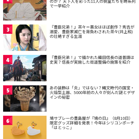
のか？ 天下人を彩った11人の側室たちを時系列
で一挙紹介
『豊臣兄弟！』茶々＝悪女はほぼ創作？秀吉が
3
溺愛、豊臣家滅亡を背負わされた茶々(井上和)
の壮絶すぎる生涯
『豊臣兄弟！』で描かれた織田信長の道普請は
4
史実？信長が実施した街道整備の施策を紹介
あの装飾は「炎」ではない？縄文時代の国宝・
5
火焔型土器、5000年前の人々が刻んだ謎とデザ
インの秘密
鳩サブレーの豊島屋が『鳩の日』（8月10日）
6
限定グッズ詳細を発表！今年はシリコンポーチ
「はとっこ」