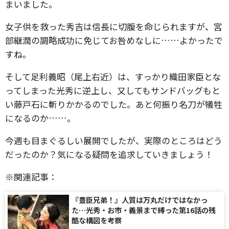
まいました。
女子供を救った秀吉は信長に切腹を命じられますが、宮
部継潤の調略成功に免じてお咎めなしに……よかったで
すね。
そして足利義昭（尾上右近）は、すっかり織田家臣とな
ってしまった光秀に逆上し、又してもサンドバッグもと
い藤戸石に斬りかかるのでした。あと何振り名刀が犠牲
になるのか……。
今週も目まぐるしい展開でしたが、実際のところはどう
だったのか？気になる疑問を追求していきましょう！
※関連記事：
『豊臣兄弟！』人質は万丸だけではなかっ
た…光秀・お市・義景まで縛った第16話の残
酷な構図を考察