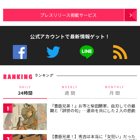
プレスリリース掲載サービス
公式アカウントで最新情報ゲット！
ランキング
RANKING
DAILY
WEEKLY
MONTHLY
24時間
週 間
月 間
『豊臣兄弟！』お市と柴田勝家、自刃しての最
1
期と「辞世の句」…運命を共にした２人の悲劇
【豊臣兄弟！】秀吉は本当に「女狂い」だった
2