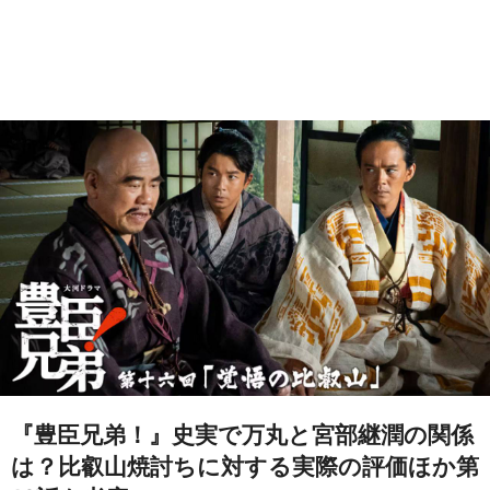
『豊臣兄弟！』史実で万丸と宮部継潤の関係
は？比叡山焼討ちに対する実際の評価ほか第