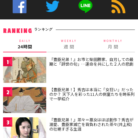
ランキング
RANKING
DAILY
WEEKLY
MONTHLY
24時間
週 間
月 間
『豊臣兄弟！』お市と柴田勝家、自刃しての最
1
期と「辞世の句」…運命を共にした２人の悲劇
【豊臣兄弟！】秀吉は本当に「女狂い」だった
2
のか？ 天下人を彩った11人の側室たちを時系列
で一挙紹介
『豊臣兄弟！』茶々＝悪女はほぼ創作？秀吉が
3
溺愛、豊臣家滅亡を背負わされた茶々(井上和)
の壮絶すぎる生涯