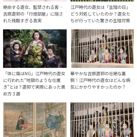
絶命する遊女、監禁される客…
江戸時代の遊女は「生理の日」
吉原遊郭の「行燈部屋」に隠さ
どう対処していたのか？遊女た
れた残酷すぎる真実
ちが行っていた驚きの生理対策
「体に傷はNG」江戸時代の遊女
華やかな吉原遊郭の壮絶な裏
に行われた“地獄のような仕置
側！江戸時代の遊女はどんな病
き”とは？遊郭で実際にあった責
気にかかりやすかったのか？
め方３選