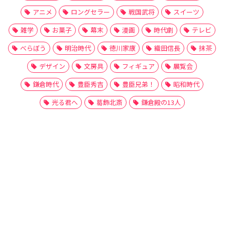
アニメ
ロングセラー
戦国武将
スイーツ
雑学
お菓子
幕末
漫画
時代劇
テレビ
べらぼう
明治時代
徳川家康
織田信長
抹茶
デザイン
文房具
フィギュア
展覧会
鎌倉時代
豊臣秀吉
豊臣兄弟！
昭和時代
光る君へ
葛飾北斎
鎌倉殿の13人