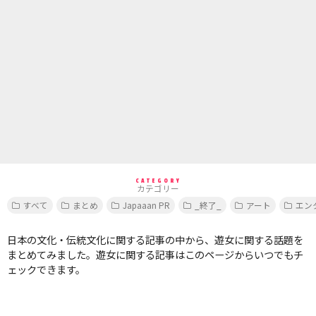
CATEGORY
カテゴリー
すべて
まとめ
Japaaan PR
_終了_
アート
エン
日本の文化・伝統文化に関する記事の中から、遊女に関する話題を
まとめてみました。遊女に関する記事はこのページからいつでもチ
ェックできます。