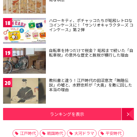
ハローキティ、ポチャッコたちが昭和レトロな
18
コインケースに！「サンリオキャラクターズ コ
インケース」第２弾
自転車を持つだけで税金？ 昭和まで続いた「自
19
転車税」の意外な歴史と脱税が横行した理由
教科書と違う！江戸時代の田沼意次「賄賂伝
20
説」の嘘と、水野忠邦が「大奥」を敵に回した
本当の理由
ランキングを表示
江戸時代
戦国時代
大河ドラマ
平安時代