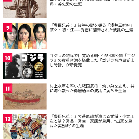
将・谷忠澄の生涯
『豊臣兄弟！』後半の鍵を握る「浅井三姉妹」
9
茶々・初・江——秀吉に翻弄された波乱の生涯
ゴジラの咆哮で目覚める朝…1954年公開『ゴジ
10
ラ』の貴重音源を搭載した「ゴジラ音声目覚ま
し時計」が新発売
村上水軍を率いた戦国武将！幼い弟を支え、共
11
に海へ散った得居通幸の波乱に満ちた生涯
『豊臣兄弟！』で萩原護が演じる武将・小堀正
12
次とは？秀長・秀吉・家康が重用、“出家を重
ねた実務派”の生涯