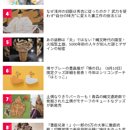
なぜ浅井の旧臣は秀吉に従ったのか？ 武力を使
4
わず“自分の味方”に変えた裏工作の技法とは
あの装飾は「炎」ではない？縄文時代の国宝・
5
火焔型土器、5000年前の人々が刻んだ謎とデザ
インの秘密
鳩サブレーの豊島屋が『鳩の日』（8月10日）
6
限定グッズ詳細を発表！今年はシリコンポーチ
「はとっこ」
土偶なりきりパーカーも！青森の縄文遺跡群で
7
発掘された土偶がモチーフのキュートなグッズ
が新発売
『豊臣兄弟！』小一郎の5万の大軍に徹底抗
8
戦！切腹覚悟で長宗我部元親に降伏を迫った武