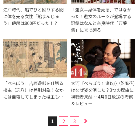
江戸時代、船でひと回りする間
「遊女＝身体を売る」ではなか
に体を売る女性「船まんじゅ
った！遊女のルーツが登場する
う」値段は800円だった！？
記録はなんと奈良時代「万葉
集」にまで遡る
「べらぼう」吉原遊郭を仕切る
大河『べらぼう』瀬以(小芝風花)
楼主（忘八）は差別対象！なか
はなぜ姿を消した？3つの理由に
には自殺してしまった楼主も…
視聴者呆然… 4月6日放送の考察
＆レビュー
1
2
3