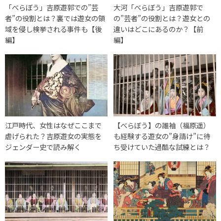
「べらぼう」吉原遊郭での”芸
大河「べらぼう」吉原遊郭で
者”の役割とは？裏では遊女の領
の”芸者”の役割とは？遊女との
域を侵し検挙される事件も【後
違いはどこにあるのか？【前
編】
編】
江戸時代、女性はなぜここまで
【べらぼう】の誰袖（福原遥）
虐げられた？吉原遊女の実態を
も経験する遊女の”身請け”に待
ジェンダー史で読み解く
ち受けていた過酷な試練とは？