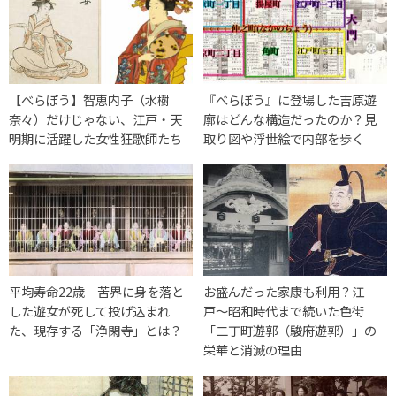
【べらぼう】智恵内子（水樹
『べらぼう』に登場した吉原遊
奈々）だけじゃない、江戸・天
廓はどんな構造だったのか？見
明期に活躍した女性狂歌師たち
取り図や浮世絵で内部を歩く
平均寿命22歳 苦界に身を落と
お盛んだった家康も利用？江
した遊女が死して投げ込まれ
戸〜昭和時代まで続いた色街
た、現存する「浄閑寺」とは？
「二丁町遊郭（駿府遊郭）」の
栄華と消滅の理由