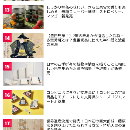
しっかり抹茶の味わい、さらに果実の香りも楽
13
しめる「無糖フレーバー抹茶」ストロベリー、
マンゴー新発売
【豊臣兄弟！】2度の改易から復活した武将・
14
多賀秀種とは？豊臣秀長に仕えた半年間と波乱
の生涯
日本の四季折々の植物や情景を描くことに相応
15
しい色を集めた水彩色鉛筆『色辞典』が新発
売！
コンビニおにぎりが文房具に！コンビニの定番
16
商品をモチーフにした文房具シリーズ『ジムマ
ート』誕生
世界遺産決定で脚光！日本初の巨大都城・藤原
17
京を創り上げた知られざる女帝・持統天皇の凄
絶な執念