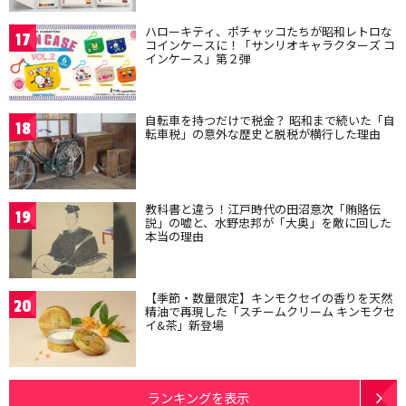
ハローキティ、ポチャッコたちが昭和レトロな
17
コインケースに！「サンリオキャラクターズ コ
インケース」第２弾
自転車を持つだけで税金？ 昭和まで続いた「自
18
転車税」の意外な歴史と脱税が横行した理由
教科書と違う！江戸時代の田沼意次「賄賂伝
19
説」の嘘と、水野忠邦が「大奥」を敵に回した
本当の理由
【季節・数量限定】キンモクセイの香りを天然
20
精油で再現した「スチームクリーム キンモクセ
イ&茶」新登場
ランキングを表示