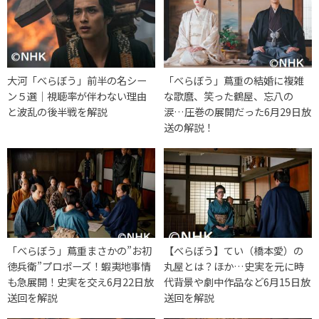
大河「べらぼう」前半の名シー
「べらぼう」蔦重の結婚に複雑
ン５選｜視聴率が伴わない理由
な歌麿、笑った鶴屋、忘八の
と波乱の後半戦を解説
涙…圧巻の展開だった6月29日放
送の解説！
「べらぼう」蔦重まさかの”お初
【べらぼう】てい（橋本愛）の
徳兵衛”プロポーズ！蝦夷地事情
丸屋とは？ほか…史実を元に時
も急展開！史実を交え6月22日放
代背景や劇中作品など6月15日放
送回を解説
送回を解説