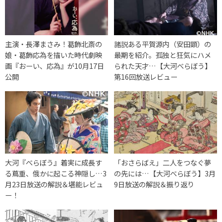
主演・長澤まさみ！葛飾北斎の
諸説ある平賀源内（安田顕）の
娘・葛飾応為を描いた時代劇映
最期を紹介。孤独と狂気にハメ
画『おーい、応為』が10月17日
られた天才…【大河べらぼう】
公開
第16回放送レビュー
大河『べらぼう』着実に成長す
「おさらばえ」二人をつなぐ夢
る蔦重、俄かに起こる神隠し…3
の先には…【大河べらぼう】3月
月23日放送の解説＆堪能レビュ
9日放送の解説＆振り返り
ー！