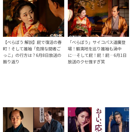
【べらぼう 解説】屁で復活の春
「べらぼう」サイコパス道廣登
町！そして誰袖「危険な間者ご
場！蝦夷地を巡り誰袖も渦中
っこ」の行方は？6月8日放送の
に…そして屁！屁！屁…6月1日
振り返り
放送のクセ強すぎ笑