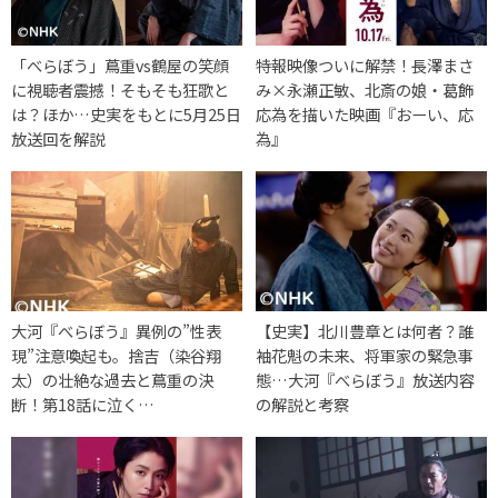
「べらぼう」蔦重vs鶴屋の笑顔
特報映像ついに解禁！長澤まさ
に視聴者震撼！そもそも狂歌と
み×永瀬正敏、北斎の娘・葛飾
は？ほか…史実をもとに5月25日
応為を描いた映画『おーい、応
放送回を解説
為』
大河『べらぼう』異例の”性表
【史実】北川豊章とは何者？誰
現”注意喚起も。捨吉（染谷翔
袖花魁の未来、将軍家の緊急事
太）の壮絶な過去と蔦重の決
態…大河『べらぼう』放送内容
断！第18話に泣く…
の解説と考察