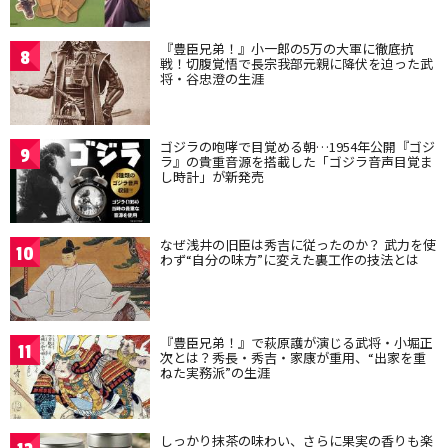
『豊臣兄弟！』小一郎の5万の大軍に徹底抗
8
戦！切腹覚悟で長宗我部元親に降伏を迫った武
将・谷忠澄の生涯
ゴジラの咆哮で目覚める朝…1954年公開『ゴジ
9
ラ』の貴重音源を搭載した「ゴジラ音声目覚ま
し時計」が新発売
なぜ浅井の旧臣は秀吉に従ったのか？ 武力を使
10
わず“自分の味方”に変えた裏工作の技法とは
『豊臣兄弟！』で萩原護が演じる武将・小堀正
11
次とは？秀長・秀吉・家康が重用、“出家を重
ねた実務派”の生涯
しっかり抹茶の味わい、さらに果実の香りも楽