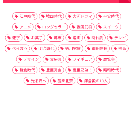
江戸時代
戦国時代
大河ドラマ
平安時代
アニメ
ロングセラー
戦国武将
スイーツ
雑学
お菓子
幕末
漫画
時代劇
テレビ
べらぼう
明治時代
徳川家康
織田信長
抹茶
デザイン
文房具
フィギュア
展覧会
鎌倉時代
豊臣秀吉
豊臣兄弟！
昭和時代
光る君へ
葛飾北斎
鎌倉殿の13人