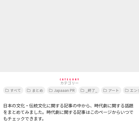
CATEGORY
カテゴリー
すべて
まとめ
Japaaan PR
_終了_
アート
エン
日本の文化・伝統文化に関する記事の中から、時代劇に関する話題
をまとめてみました。時代劇に関する記事はこのページからいつで
もチェックできます。