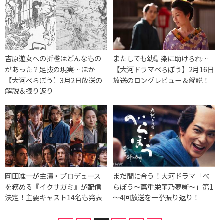
吉原遊女への折檻はどんなもの
またしても幼馴染に助けられ…
があった？足抜の現実…ほか
【大河ドラマべらぼう】2月16日
【大河べらぼう】3月2日放送の
放送のロングレビュー＆解説！
解説＆振り返り
岡田准一が主演・プロデュース
まだ間に合う！大河ドラマ「べ
を務める『イクサガミ』が配信
らぼう～蔦重栄華乃夢噺～」第1
決定！主要キャスト14名も発表
～4回放送を一挙振り返り！