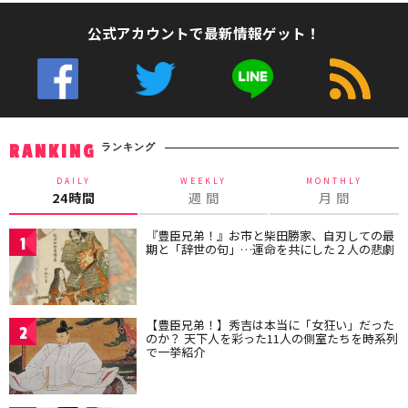
公式アカウントで最新情報ゲット！
ランキング
RANKING
DAILY
WEEKLY
MONTHLY
24時間
週 間
月 間
『豊臣兄弟！』お市と柴田勝家、自刃しての最
1
期と「辞世の句」…運命を共にした２人の悲劇
【豊臣兄弟！】秀吉は本当に「女狂い」だった
2
のか？ 天下人を彩った11人の側室たちを時系列
で一挙紹介