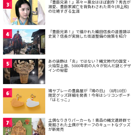
『豊臣兄弟！』茶々＝悪女はほぼ創作？秀吉が
3
溺愛、豊臣家滅亡を背負わされた茶々(井上和)
の壮絶すぎる生涯
『豊臣兄弟！』で描かれた織田信長の道普請は
4
史実？信長が実施した街道整備の施策を紹介
あの装飾は「炎」ではない？縄文時代の国宝・
5
火焔型土器、5000年前の人々が刻んだ謎とデザ
インの秘密
鳩サブレーの豊島屋が『鳩の日』（8月10日）
6
限定グッズ詳細を発表！今年はシリコンポーチ
「はとっこ」
土偶なりきりパーカーも！青森の縄文遺跡群で
7
発掘された土偶がモチーフのキュートなグッズ
が新発売