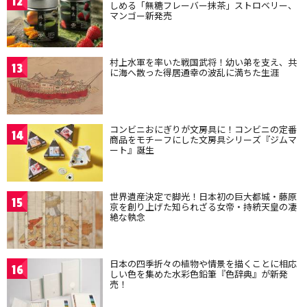
12
しめる「無糖フレーバー抹茶」ストロベリー、
マンゴー新発売
村上水軍を率いた戦国武将！幼い弟を支え、共
13
に海へ散った得居通幸の波乱に満ちた生涯
コンビニおにぎりが文房具に！コンビニの定番
14
商品をモチーフにした文房具シリーズ『ジムマ
ート』誕生
世界遺産決定で脚光！日本初の巨大都城・藤原
15
京を創り上げた知られざる女帝・持統天皇の凄
絶な執念
日本の四季折々の植物や情景を描くことに相応
16
しい色を集めた水彩色鉛筆『色辞典』が新発
売！