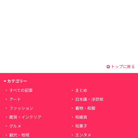
トップに戻る
カテゴリー
すべての記事
まとめ
アート
日本画・浮世絵
ファッション
着物・和服
雑貨・インテリア
和雑貨
グルメ
和菓子
観光・地域
エンタメ