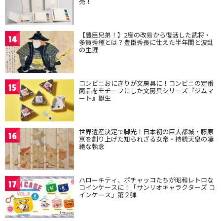
売！
【豊臣兄弟！】2度の改易から復活した武将・
14
多賀秀種とは？豊臣秀長に仕えた半年間と波乱
の生涯
コンビニおにぎりが文房具に！コンビニの定番
15
商品をモチーフにした文房具シリーズ『ジムマ
ート』誕生
世界遺産決定で脚光！日本初の巨大都城・藤原
16
京を創り上げた知られざる女帝・持統天皇の凄
絶な執念
ハローキティ、ポチャッコたちが昭和レトロな
17
コインケースに！「サンリオキャラクターズ コ
インケース」第２弾