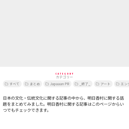
CATEGORY
カテゴリー
すべて
まとめ
Japaaan PR
_終了_
アート
エン
日本の文化・伝統文化に関する記事の中から、明日香村に関する話
題をまとめてみました。明日香村に関する記事はこのページからい
つでもチェックできます。