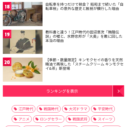
自転車を持つだけで税金？ 昭和まで続いた「自
18
転車税」の意外な歴史と脱税が横行した理由
教科書と違う！江戸時代の田沼意次「賄賂伝
19
説」の嘘と、水野忠邦が「大奥」を敵に回した
本当の理由
【季節・数量限定】キンモクセイの香りを天然
20
精油で再現した「スチームクリーム キンモクセ
イ&茶」新登場
ランキングを表示
江戸時代
戦国時代
大河ドラマ
平安時代
アニメ
ロングセラー
戦国武将
スイーツ