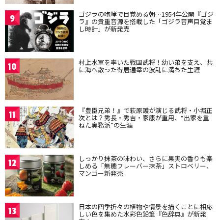
ゴジラの咆哮で目覚める朝…1954年公開『ゴジ
9
ラ』の貴重音源を搭載した「ゴジラ音声目覚ま
し時計」が新発売
村上水軍を率いた戦国武将！幼い弟を支え、共
10
に海へ散った得居通幸の波乱に満ちた生涯
『豊臣兄弟！』で萩原護が演じる武将・小堀正
11
次とは？秀長・秀吉・家康が重用、“出家を重
ねた実務派”の生涯
しっかり抹茶の味わい、さらに果実の香りも楽
12
しめる「無糖フレーバー抹茶」ストロベリー、
マンゴー新発売
日本の四季折々の植物や情景を描くことに相応
13
しい色を集めた水彩色鉛筆『色辞典』が新発