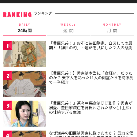
ランキング
RANKING
DAILY
WEEKLY
MONTHLY
24時間
週 間
月 間
『豊臣兄弟！』お市と柴田勝家、自刃しての最
1
期と「辞世の句」…運命を共にした２人の悲劇
【豊臣兄弟！】秀吉は本当に「女狂い」だった
2
のか？ 天下人を彩った11人の側室たちを時系列
で一挙紹介
『豊臣兄弟！』茶々＝悪女はほぼ創作？秀吉が
3
溺愛、豊臣家滅亡を背負わされた茶々(井上和)
の壮絶すぎる生涯
なぜ浅井の旧臣は秀吉に従ったのか？ 武力を使
4