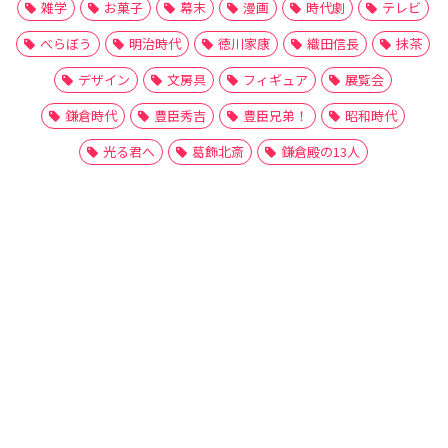
雑学
お菓子
幕末
漫画
時代劇
テレビ
べらぼう
明治時代
徳川家康
織田信長
抹茶
デザイン
文房具
フィギュア
展覧会
鎌倉時代
豊臣秀吉
豊臣兄弟！
昭和時代
光る君へ
葛飾北斎
鎌倉殿の13人