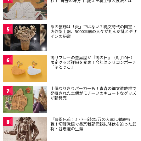
わず“自分の味方”に変えた裏工作の技法とは
あの装飾は「炎」ではない？縄文時代の国宝・
5
火焔型土器、5000年前の人々が刻んだ謎とデザ
インの秘密
鳩サブレーの豊島屋が『鳩の日』（8月10日）
6
限定グッズ詳細を発表！今年はシリコンポーチ
「はとっこ」
土偶なりきりパーカーも！青森の縄文遺跡群で
7
発掘された土偶がモチーフのキュートなグッズ
が新発売
『豊臣兄弟！』小一郎の5万の大軍に徹底抗
8
戦！切腹覚悟で長宗我部元親に降伏を迫った武
将・谷忠澄の生涯